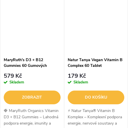
kombinující hořčík, vitamín B6 a
lahodné veganské želé bonbony
zinek v...
s...
MaryRuth's D3 + B12
Natur Tanya Vegan Vitamin B
Gummies 60 Gumových
Complex 60 Tablet
bonbónů
579 Kč
179 Kč
Skladem
Skladem
ZOBRAZIT
DO KOŠÍKU
🍓 MaryRuth Organics Vitamin
⚡ Natur Tanya® Vitamin B
D3 + B12 Gummies – Lahodná
Komplex – Komplexní podpora
podpora energie, imunity a
energie, nervové soustavy a