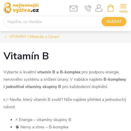
Přejít
NÁKUPNÍ
KOŠÍK
na
obsah
HLEDAT
VITAMÍNY | Minerály a Zdraví
Vitamín B
Vyberte si kvalitní
vitamín B a B-komplex
pro podporu energie,
nervového systému a snížení únavy. V nabídce najdete
B-komplexy
i jednotlivé vitamíny skupiny B
pro každodenní doplnění.
👉 Nevíte, který vitamín B zvolit? Níže najdete přehled a jednoduchý
návod.
⚡ Energie – vitamíny skupiny B
🧠 Nervy a stres – B-komplex