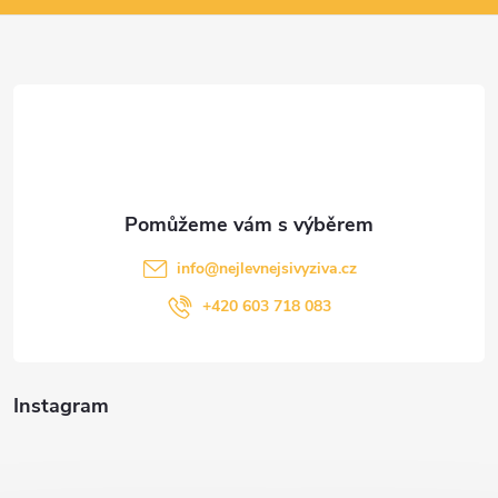
a
t
í
info
@
nejlevnejsivyziva.cz
+420 603 718 083
Instagram