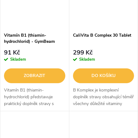
Vitamín B1 (thiamin-
CaliVita B Complex 30 Tablet
hydrochlorid) - GymBeam
91 Kč
299 Kč
Skladem
Skladem
ZOBRAZIT
DO KOŠÍKU
Vitamín B1 (thiamin-
B Komplex je komplexní
hydrochlorid) představuje
doplněk stravy obsahující téměř
praktický doplněk stravy s
všechny důležité vitaminy
obsahem 25 mg thiaminu v
skupiny B, které jsou doplněny
jedné dávce, což pokrývá 2273
o vitamin C a hořčík. Tato
% doporučené denní dávky.
kombinace podporuje
Thiamin patří mezi...
normální...