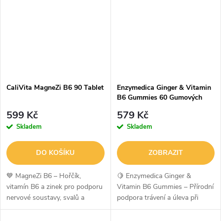
flush)....
navržený pro...
CaliVita MagneZi B6 90 Tablet
Enzymedica Ginger & Vitamin
B6 Gummies 60 Gumových
bonbónů
599 Kč
579 Kč
Skladem
Skladem
DO KOŠÍKU
ZOBRAZIT
💙 MagneZi B6 – Hořčík,
🍋 Enzymedica Ginger &
vitamín B6 a zinek pro podporu
Vitamin B6 Gummies – Přírodní
nervové soustavy, svalů a
podpora trávení a úleva při
snížení únavyMagneZi B6 je
nevolnostiEnzymedica Ginger &
komplexní doplněk stravy
Vitamin B6 Gummies jsou