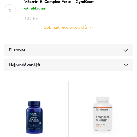
Vitamín B-Complex Forte - GymBeam
Skladem
142 Kč
Zobrazit více produktů
Filtrovat
Ř
Nejprodávanější
a
Nejlevnější
V
Nejdražší
z
ý
Abecedně
e
p
n
i