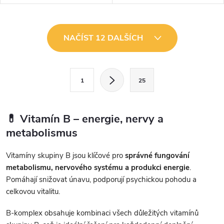
zdraví kostíMaryRuth Organics
psychické pohodyNatur Tanya®
Vitamin D3 + B12 Gummies
Vitamin B Komplex obsahuje
jsou chutné veganské gumové
všech 8 esenciálních vitaminů
O
bonbony...
skupiny B...
NAČÍST 12 DALŠÍCH
v
l
S
1
25
t
á
r
d
á
💊 Vitamín B – energie, nervy a
a
n
metabolismus
k
c
Vitamíny skupiny B jsou klíčové pro
správné fungování
o
metabolismu, nervového systému a produkci energie
.
í
v
Pomáhají snižovat únavu, podporují psychickou pohodu a
á
p
celkovou vitalitu.
n
r
í
B-komplex obsahuje kombinaci všech důležitých vitamínů