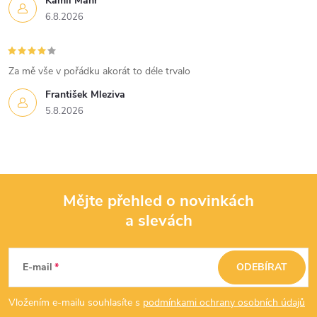
Kamil Mahr
6.8.2026
Za mě vše v pořádku akorát to déle trvalo
František Mleziva
5.8.2026
Mějte přehled o novinkách
a slevách
Z
á
E-mail
ODEBÍRAT
p
Vložením e-mailu souhlasíte s
podmínkami ochrany osobních údajů