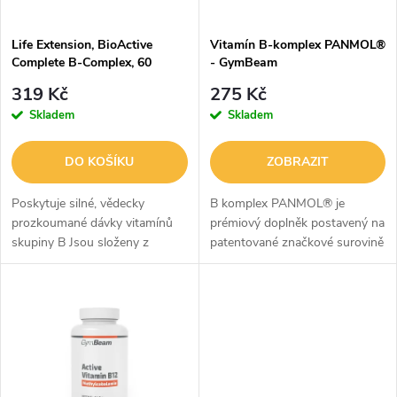
í
s
p
Life Extension, BioActive
Vitamín B-komplex PANMOL®
Complete B-Complex, 60
- GymBeam
p
vegetariánských kapslí
r
319 Kč
275 Kč
r
Skladem
Skladem
o
o
DO KOŠÍKU
ZOBRAZIT
d
d
Poskytuje silné, vědecky
B komplex PANMOL® je
u
prozkoumané dávky vitamínů
prémiový doplněk postavený na
skupiny B Jsou složeny z
patentované značkové surovině
u
bioaktivních forem jednotlivých
PANMOL®, která se získává z
k
živin Podporuje zdravý
klíčků quinoy. V jedné kapsli
k
metabolismus glukózy, tuků a
vám dodá všech 8 vitamínů
t
alkoholu...
skupiny B v...
t
ů
ů