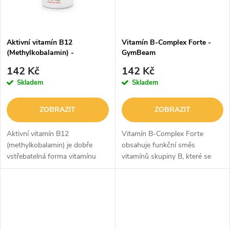
Aktivní vitamín B12
Vitamín B-Complex Forte -
(Methylkobalamin) -
GymBeam
GymBeam
142 Kč
142 Kč
Skladem
Skladem
ZOBRAZIT
ZOBRAZIT
Aktivní vitamín B12
Vitamín B-Complex Forte
(methylkobalamin) je dobře
obsahuje funkční směs
vstřebatelná forma vitamínu
vitamínů skupiny B, které se
B12, která přispívá ke správné
podílejí na množství procesů v
funkci imunitního systému,
organismu. Z nich má například
nervové soustavy i psychiky.
vitamín B12 vliv na optimální
Zároveň pomáhá...
funkci...