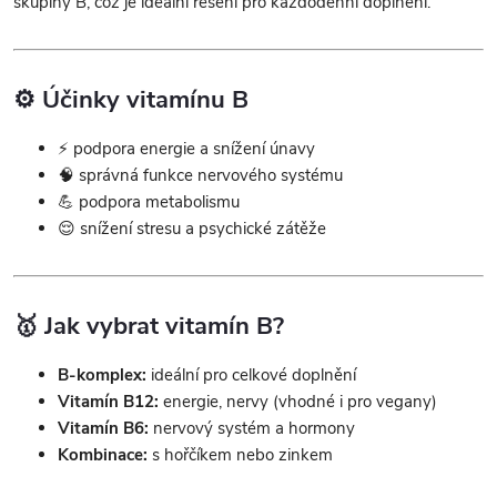
skupiny B, což je ideální řešení pro každodenní doplnění.
v
k
⚙️ Účinky vitamínu B
y
v
⚡ podpora energie a snížení únavy
🧠 správná funkce nervového systému
ý
💪 podpora metabolismu
😌 snížení stresu a psychické zátěže
p
i
s
🥇 Jak vybrat vitamín B?
u
B-komplex:
ideální pro celkové doplnění
Vitamín B12:
energie, nervy (vhodné i pro vegany)
Vitamín B6:
nervový systém a hormony
Kombinace:
s hořčíkem nebo zinkem