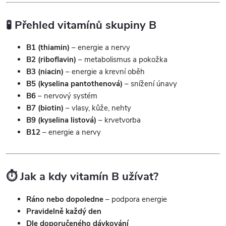
🧪 Přehled vitamínů skupiny B
B1 (thiamin)
– energie a nervy
B2 (riboflavin)
– metabolismus a pokožka
B3 (niacin)
– energie a krevní oběh
B5 (kyselina pantothenová)
– snížení únavy
B6
– nervový systém
B7 (biotin)
– vlasy, kůže, nehty
B9 (kyselina listová)
– krvetvorba
B12
– energie a nervy
⏱️ Jak a kdy vitamín B užívat?
Ráno nebo dopoledne
– podpora energie
Pravidelně každý den
Dle doporučeného dávkování