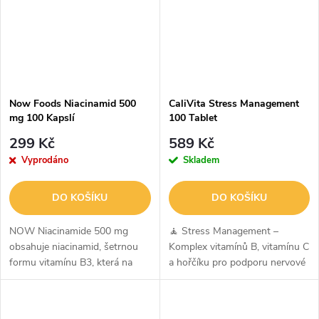
Now Foods Niacinamid 500
CaliVita Stress Management
mg 100 Kapslí
100 Tablet
299 Kč
589 Kč
Vyprodáno
Skladem
DO KOŠÍKU
DO KOŠÍKU
NOW Niacinamide 500 mg
🧘 Stress Management –
obsahuje niacinamid, šetrnou
Komplex vitamínů B, vitamínu C
formu vitamínu B3, která na
a hořčíku pro podporu nervové
rozdíl od klasického niacinu
soustavy, energie a zvládání
nezpůsobuje nepříjemné
stresuStress Management je
zčervenání pokožky (tzv. niacin
komplexní doplněk stravy