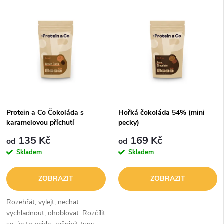
V
Nejdražší
z
ý
Abecedně
e
p
n
i
í
s
p
Protein a Co Čokoláda s
Hořká čokoláda 54% (mini
karamelovou příchutí
pecky)
p
(hoblinky)
r
135 Kč
169 Kč
od
od
r
Skladem
Skladem
o
o
ZOBRAZIT
ZOBRAZIT
d
d
Rozehřát, vylejt, nechat
u
vychladnout, ohoblovat. Rozčílit