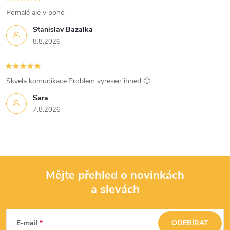
v
Pomalé ale v poho
ý
Stanislav Bazalka
p
8.8.2026
i
s
Skvela komunikace.Problem vyresen ihned 🙂
u
Sara
7.8.2026
Mějte přehled o novinkách
a slevách
Z
á
E-mail
ODEBÍRAT