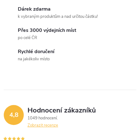
l
Dárek zdarma
á
k vybraným produktům a nad určitou částku!
d
Přes 3000 výdejních míst
a
po celé ČR
c
Rychlé doručení
na jakékoliv místo
í
p
r
v
Hodnocení zákazníků
k
4,8
1049 hodnocení
y
Zobrazit recenze