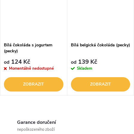
Bílá čokoláda s jogurtem
Bílá belgická čokoláda (pecky)
(pecky)
124 Kč
139 Kč
od
od
Momentálně nedostupné
Skladem
ZOBRAZIT
ZOBRAZIT
O
v
Garance doručení
nepoškozeného zboží