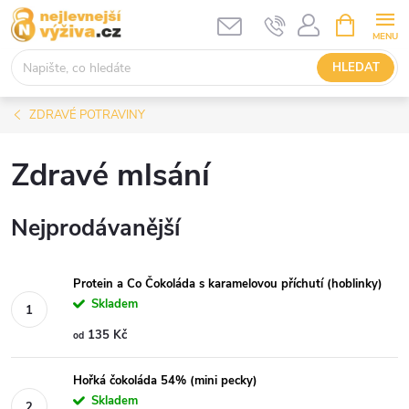
Přejít
NÁKUPNÍ
KOŠÍK
na
obsah
HLEDAT
ZDRAVÉ POTRAVINY
Zdravé mlsání
Nejprodávanější
Protein a Co Čokoláda s karamelovou příchutí (hoblinky)
Skladem
135 Kč
od
Hořká čokoláda 54% (mini pecky)
Skladem