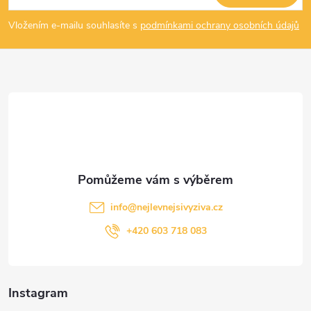
p
Vložením e-mailu souhlasíte s
podmínkami ochrany osobních údajů
a
t
í
info
@
nejlevnejsivyziva.cz
+420 603 718 083
Instagram