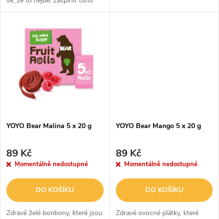
se, že to nejde, zašpinit tunu
u
nádobí. Vzdát to a čokoládu
k
radši sníst. Takovej běžnej
k
postup přípravy čokoládových...
t
t
ů
ů
YOYO Bear Malina 5 x 20 g
YOYO Bear Mango 5 x 20 g
89 Kč
89 Kč
Momentálně nedostupné
Momentálně nedostupné
DO KOŠÍKU
DO KOŠÍKU
Zdravé želé bonbony, které jsou
Zdravé ovocné plátky, které