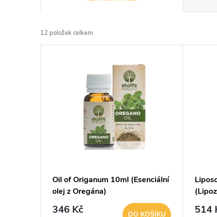
a
12
položek celkem
z
V
e
ý
n
p
í
i
p
s
r
p
Oil of Origanum 10ml (Esenciální
Lipos
o
olej z Oregána)
(Lipo
r
d
346 Kč
514 
DO KOŠÍKU