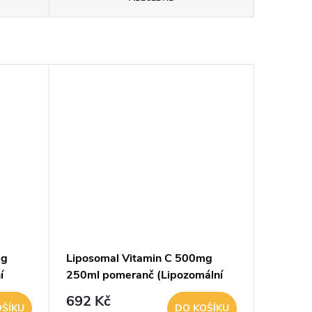
mg
Liposomal Vitamin C 500mg
í
250ml pomeranč (Lipozomální
vitamín C)
692 Kč
OŠÍKU
DO KOŠÍKU