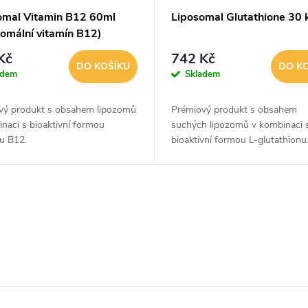
omal Vitamin B12 60ml
Liposomal Glutathione 30 
zomální vitamín B12)
Kč
742 Kč
DO KOŠÍKU
DO K
adem
Skladem
vý produkt s obsahem lipozomů
Prémiový produkt s obsahem
naci s bioaktivní formou
suchých lipozomů v kombinaci 
nu B12.
bioaktivní formou L-glutathion
Lipozomy v tomto doplňku jsou
připraveny speciální patentovano