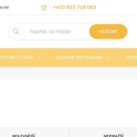
+420 603 718 083
y osobních údajů
Doprava a platba
Kontakty
info@nejlevnejsivyziva.cz
HLEDAT
TOVNÍ VÝŽIVA
ZDRAVÉ POTRAVINY
SPO
NEJLEVNĚJŠÍ
NEJDRAŽŠÍ