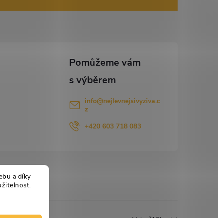
info
@
nejlevnejsivyziva.c
z
+420 603 718 083
ebu a díky
žitelnost.