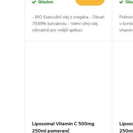
o
Skladem
Skl
u
d
- BIO Esenciální olej z oregána - Obsah
Prémio
k
79,89% karvakrolu - Velmi silný olej
v kombi
u
výhradně pro vnější aplikaci
vitamín
K (men
t
formy...
k
ů
t
ů
Liposomal Vitamin C 500mg
Lipos
250ml pomeranč
250ml