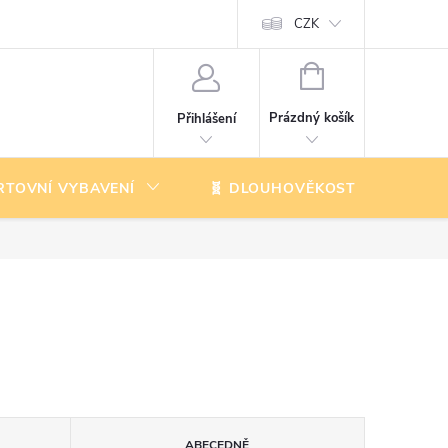
CZK
NÁKUPNÍ
KOŠÍK
Prázdný košík
Přihlášení
RTOVNÍ VYBAVENÍ
🧬 DLOUHOVĚKOST
K
ABECEDNĚ