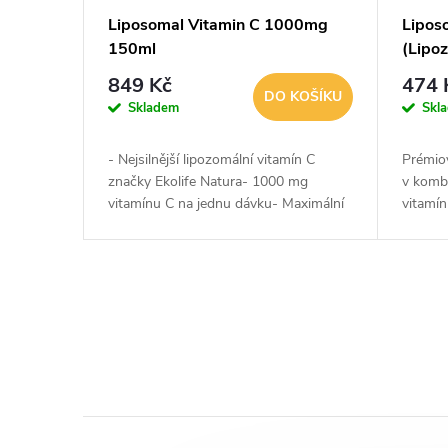
Liposomal Vitamin C 1000mg
Lipos
150ml
(Lipo
849 Kč
474 
DO KOŠÍKU
Skladem
Skl
- Nejsilnější lipozomální vitamín C
Prémio
značky Ekolife Natura- 1000 mg
v kombi
vitamínu C na jednu dávku- Maximální
vitamí
možná využitelnost tělem- Originální
Curesupport lipozomy
O
v
l
á