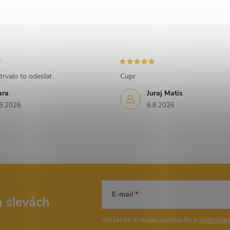
trvalo to odeslat
Cupr
ara
Juraj Matis
8.2026
6.8.2026
E-mail
a slevách
Vložením e-mailu souhlasíte s
podmínka