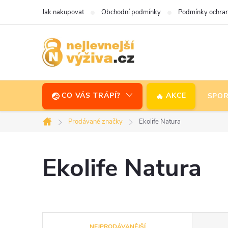
Přejít
Jak nakupovat
Obchodní podmínky
Podmínky ochran
na
obsah
CO VÁS TRÁPÍ?
AKCE
SPOR
Prodávané značky
Ekolife Natura
Domů
Ekolife Natura
Ř
NEJPRODÁVANĚJŠÍ