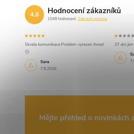
d
Hodnocení zákazníků
4,8
a
1048 hodnocení
Zobrazit recenze
c
í
Skvela komunikace.Problem vyresen ihned
27 dni jim 
🙂
p
S
7.
Sara
r
7.8.2026
v
k
y
v
Z
Mějte přehled o novinkách
ý