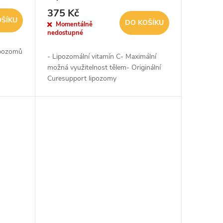
375 Kč
OŠÍKU
DO KOŠÍKU
Momentálně
nedostupné
ipozomů
- Lipozomální vitamín C- Maximální
možná využitelnost tělem- Originální
Curesupport lipozomy
tému...