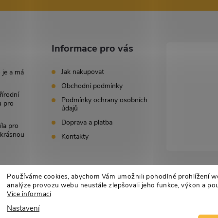
Informace pro vás
Jak nakupovat
 je a má
Obchodní podmínky
řírodní
Podmínky ochrany osobních
u pro
údajů
Doprava a platba
íla pro
i krásnou
Kontakty
Používáme cookies, abychom Vám umožnili pohodlné prohlížení w
analýze provozu webu neustále zlepšovali jeho funkce, výkon a pou
Více informací
Nastavení