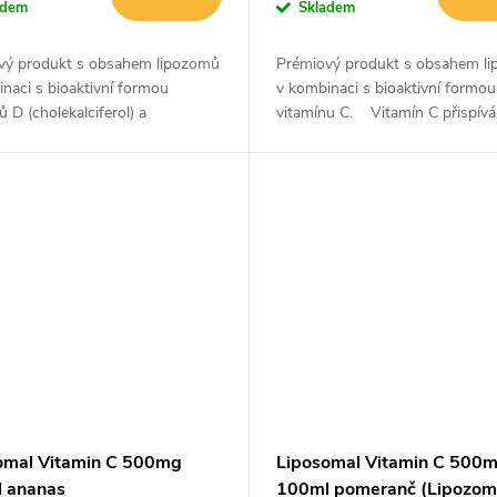
adem
Skladem
vý produkt s obsahem lipozomů
Prémiový produkt s obsahem l
naci s bioaktivní formou
v kombinaci s bioaktivní formou
ů D (cholekalciferol) a
vitamínu C. Vitamín C přispívá
achinon MK7). Díky použití
k normální funkci imunitního sys
omal Vitamin C 500mg
Liposomal Vitamin C 500
 ananas
100ml pomeranč (Lipozom