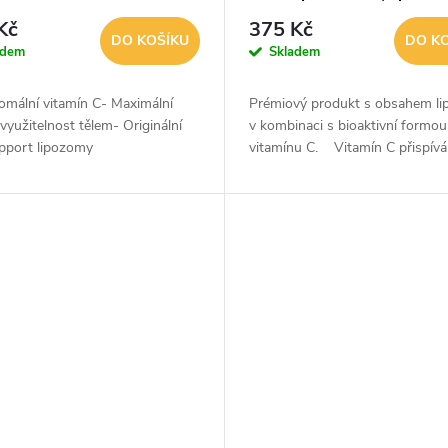
vitamín C)
Kč
375 Kč
DO KOŠÍKU
DO K
adem
Skladem
omální vitamín C- Maximální
Prémiový produkt s obsahem l
yužitelnost tělem- Originální
v kombinaci s bioaktivní formou
pport lipozomy
vitamínu C. Vitamín C přispívá
k normální funkci imunitního sys