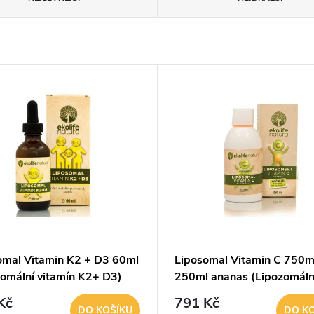
omal Vitamin K2 + D3 60ml
Liposomal Vitamin C 750
zomální vitamín K2+ D3)
250ml ananas (Lipozomáln
vitamín C)
Kč
791 Kč
DO KOŠÍKU
DO K