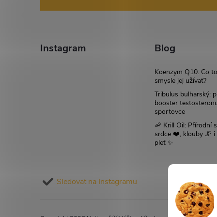
á
p
p
i
a
s
Instagram
Blog
u
t
Koenzym Q10: Co to
smysle jej užívat?
í
Tribulus bulharský: p
booster testosteron
sportovce
🦐 Krill Oil: Přírodní s
srdce ❤️, klouby 🦵 
pleť ✨
Sledovat na Instagramu