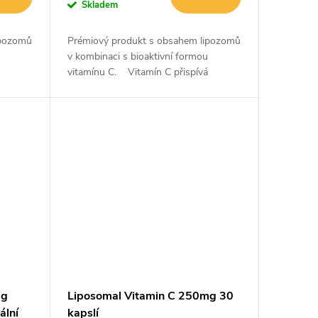
Skladem
ipozomů
Prémiový produkt s obsahem lipozomů
v kombinaci s bioaktivní formou
vitamínu C. Vitamín C přispívá
tému...
k normální funkci imunitního systému...
mg
Liposomal Vitamin C 250mg 30
ální
kapslí