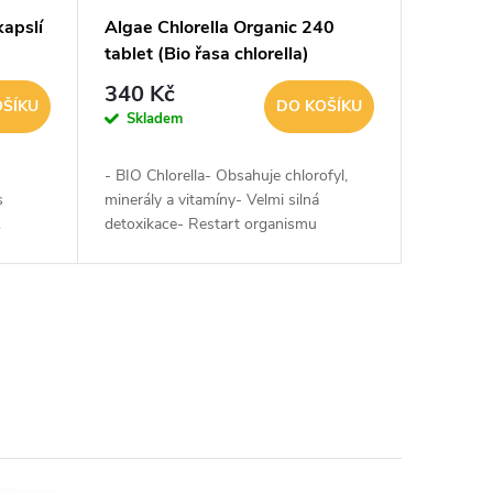
kapslí
Algae Chlorella Organic 240
tablet (Bio řasa chlorella)
340 Kč
OŠÍKU
DO KOŠÍKU
Skladem
- BIO Chlorella- Obsahuje chlorofyl,
s
minerály a vitamíny- Velmi silná
u.
detoxikace- Restart organismu
u...