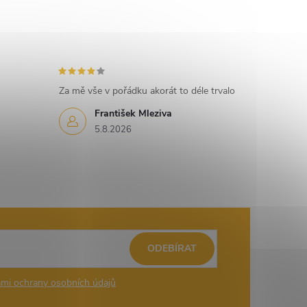
Za mě vše v pořádku akorát to déle trvalo
František Mleziva
5.8.2026
ODEBÍRAT
mi ochrany osobních údajů