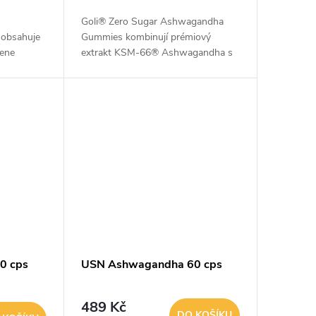
Goli® Zero Sugar Ashwagandha
obsahuje
Gummies kombinují prémiový
řene
extrakt KSM-66® Ashwagandha s
dně z
L-theaninem, kořenem maca a
nní dávka
vitaminem D2 pro každodenní
..
podporu psychické pohody,
zvládání...
0 cps
USN Ashwagandha 60 cps
489 Kč
DO KOŠÍKU