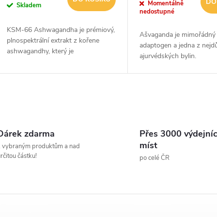
DO
Momentálně
Skladem
nedostupné
KSM-66 Ashwagandha je prémiový,
Ašvaganda je mimořádný
plnospektrální extrakt z kořene
adaptogen a jedna z nejdů
ashwagandhy, který je
ajurvédských bylin.
standardizován na vysoké úrovně
aktivních withanolidů. Tento
doplněk je ceněn pro své...
O
v
Dárek zdarma
Přes 3000 výdejní
míst
k vybraným produktům a nad
rčitou částku!
po celé ČR
á
d
a