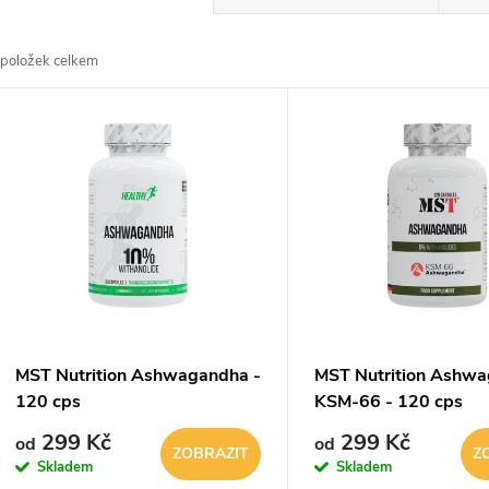
a
položek celkem
z
V
e
ý
n
p
p
s
r
p
MST Nutrition Ashwagandha -
MST Nutrition Ashw
o
120 cps
KSM-66 - 120 cps
r
299 Kč
299 Kč
od
od
d
ZOBRAZIT
Z
Skladem
Skladem