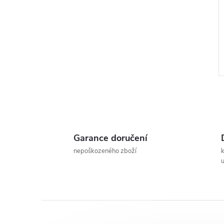
Garance doručení
l
nepoškozeného zboží
u