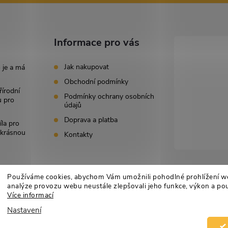
s
u
Informace pro vás
Jak nakupovat
 je a má
Obchodní podmínky
řírodní
Podmínky ochrany osobních
u pro
údajů
Doprava a platba
íla pro
i krásnou
Kontakty
Používáme cookies, abychom Vám umožnili pohodlné prohlížení w
analýze provozu webu neustále zlepšovali jeho funkce, výkon a pou
Více informací
Nastavení