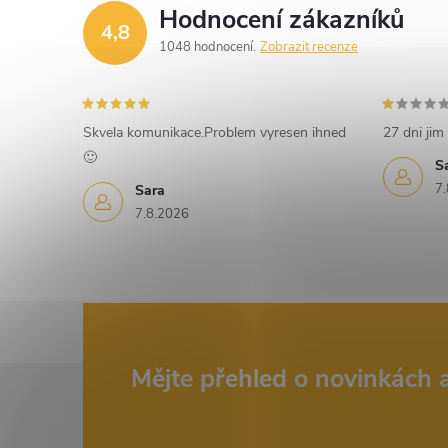
Hodnocení zákazníků
4,8
1048 hodnocení
Zobrazit recenze
í
r
Skvela komunikace.Problem vyresen ihned
27 dni jim 
🙂
S
7.
Sara
7.8.2026
Z
Mějte přehled o novinkách
i
á