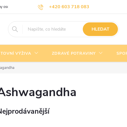
+420 603 718 083
y osobních údajů
Doprava a platba
Kontakty
info@nejlevnejsivyziva.cz
HLEDAT
TOVNÍ VÝŽIVA
ZDRAVÉ POTRAVINY
SPO
agandha
Ashwagandha
Nejprodávanější