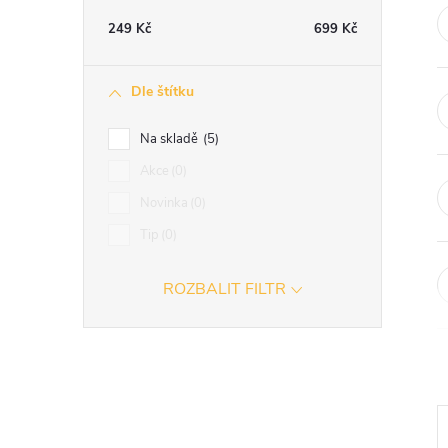
t
249
Kč
699
Kč
r
Dle štítku
a
Na skladě
5
n
Akce
0
Novinka
0
n
Tip
0
í
ROZBALIT FILTR
p
a
n