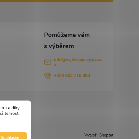
info
@
nejlevnejsivyziva.c
z
+420 603 718 083
ebu a díky
žitelnost.
Vytvořil Shoptet
Souhlasím