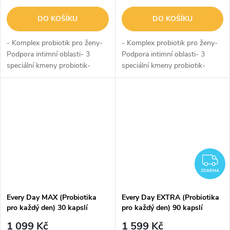
DO KOŠÍKU
DO KOŠÍKU
- Komplex probiotik pro ženy-
- Komplex probiotik pro ženy-
Podpora intimní oblasti- 3
Podpora intimní oblasti- 3
speciální kmeny probiotik-
speciální kmeny probiotik-
Garance 2,5 miliardy KTJ v
Garance 2,5 miliardy KTJ v
každé kapsli- Podpora
každé kapsli- Podpora
vaginálního mikrobiomu-
vaginálního mikrobiomu-
Podpora močového...
Podpora močového...
Z
ZDARMA
Every Day MAX (Probiotika
Every Day EXTRA (Probiotika
pro každý den) 30 kapslí
pro každý den) 90 kapslí
1 099 Kč
1 599 Kč