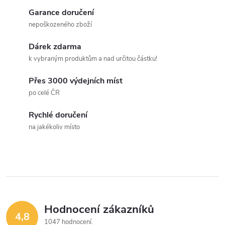
d
á
Garance doručení
a
n
nepoškozeného zboží
k
c
Dárek zdarma
o
k vybraným produktům a nad určitou částku!
í
v
á
Přes 3000 výdejních míst
p
po celé ČR
n
r
í
Rychlé doručení
v
na jakékoliv místo
k
y
v
ý
Hodnocení zákazníků
4,8
1047 hodnocení