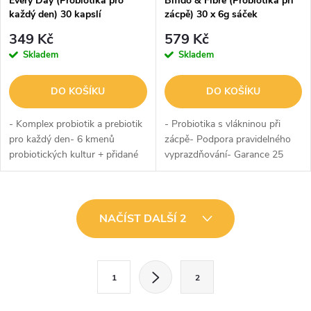
Every Day (Probiotika pro
Bifido & Fibre (Probiotika při
každý den) 30 kapslí
zácpě) 30 x 6g sáček
349 Kč
579 Kč
Skladem
Skladem
DO KOŠÍKU
DO KOŠÍKU
- Komplex probiotik a prebiotik
- Probiotika s vlákninou při
pro každý den- 6 kmenů
zácpě- Podpora pravidelného
probiotických kultur + přidané
vyprazdňování- Garance 25
prebiotikum- Garance 5 miliard
miliard KTJ v každém sáčku-
KTJ v každé kapsli- Podpora
Probiotikum Bifidobacterium
zažívacího traktu- Podpora...
lactis BB-12® + vláknina-
O
Podpora při...
NAČÍST DALŠÍ 2
v
l
S
1
2
t
á
r