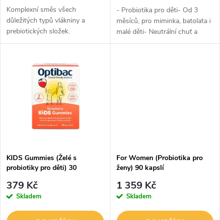
d
d
Komplexní směs všech
- Probiotika pro děti- Od 3
u
důležitých typů vlákniny a
měsíců, pro miminka, batolata i
prebiotických složek.
malé děti- Neutrální chuť a
u
vůně- Praktické kapátko-
k
Probiotikum Bifidobacterium
k
breve M-16V®- Garance 1
t
miliardy KTJ...
t
ů
ů
KIDS Gummies (Želé s
For Women (Probiotika pro
probiotiky pro děti) 30
ženy) 90 kapslí
gummies 75g
379 Kč
1 359 Kč
Skladem
Skladem