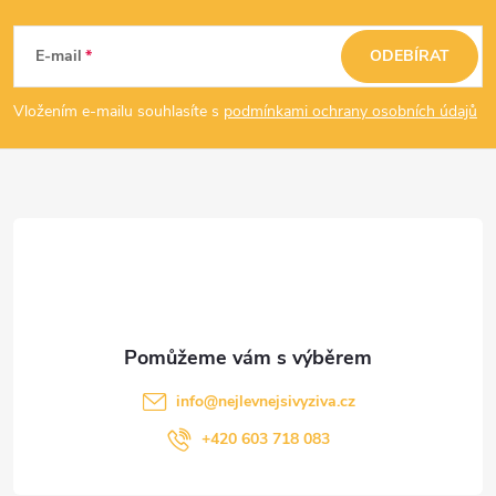
Z
á
E-mail
ODEBÍRAT
p
Vložením e-mailu souhlasíte s
podmínkami ochrany osobních údajů
a
t
í
info
@
nejlevnejsivyziva.cz
+420 603 718 083