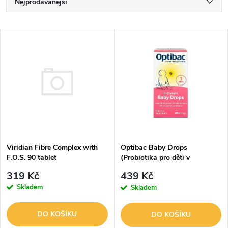
Ř
Nejprodávanější
a
Nejlevnější
V
Nejdražší
z
ý
Abecedně
e
p
n
i
í
s
Viridian Fibre Complex with
p
Optibac Baby Drops
F.O.S. 90 tablet
(Probiotika pro děti v
p
kapkách) 10ml
r
319 Kč
439 Kč
r
Skladem
Skladem
o
o
DO KOŠÍKU
DO KOŠÍKU