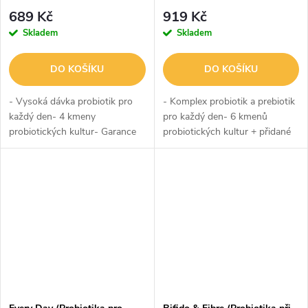
689 Kč
919 Kč
Skladem
Skladem
DO KOŠÍKU
DO KOŠÍKU
- Vysoká dávka probiotik pro
- Komplex probiotik a prebiotik
každý den- 4 kmeny
pro každý den- 6 kmenů
probiotických kultur- Garance
probiotických kultur + přidané
20 miliard KTJ v každé kapsli-
prebiotikum- Garance 5 miliard
Podpora při velké zátěži-
KTJ v každé kapsli- Podpora
Podpora zažívacího traktu-
zažívacího traktu- Podpora...
Podpora...