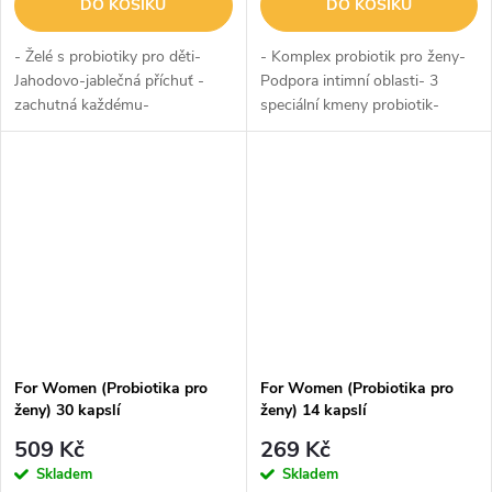
DO KOŠÍKU
DO KOŠÍKU
- Želé s probiotiky pro děti-
- Komplex probiotik pro ženy-
Jahodovo-jablečná příchuť -
Podpora intimní oblasti- 3
zachutná každému-
speciální kmeny probiotik-
Probiotikum, prebiotikum,
Garance 2,5 miliardy KTJ v
vápník a vitamín D3- Garance 2
každé kapsli- Podpora
miliard KTJ v každém želé-
vaginálního mikrobiomu-
Podpora...
Podpora močového...
For Women (Probiotika pro
For Women (Probiotika pro
ženy) 30 kapslí
ženy) 14 kapslí
509 Kč
269 Kč
Skladem
Skladem