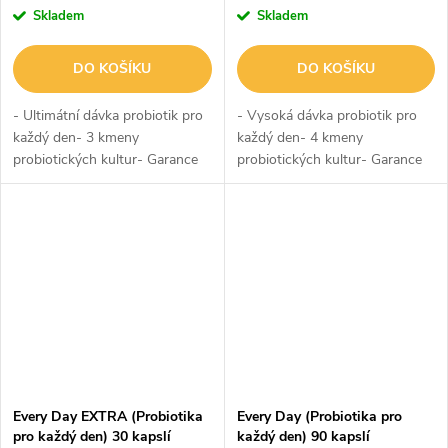
Skladem
Skladem
DO KOŠÍKU
DO KOŠÍKU
- Ultimátní dávka probiotik pro
- Vysoká dávka probiotik pro
každý den- 3 kmeny
každý den- 4 kmeny
probiotických kultur- Garance
probiotických kultur- Garance
75 miliard KTJ v každé kapsli-
20 miliard KTJ v každé kapsli-
Podpora při extrémní zátěži-
Podpora při velké zátěži-
Podpora zažívacího traktu-
Podpora zažívacího traktu-
Podpora...
Podpora...
Every Day EXTRA (Probiotika
Every Day (Probiotika pro
pro každý den) 30 kapslí
každý den) 90 kapslí