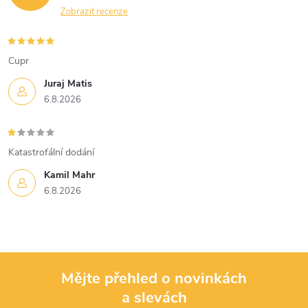
p
Zobrazit recenze
i
s
Cupr
u
Juraj Matis
6.8.2026
Katastrofální dodání
Kamil Mahr
6.8.2026
Mějte přehled o novinkách
a slevách