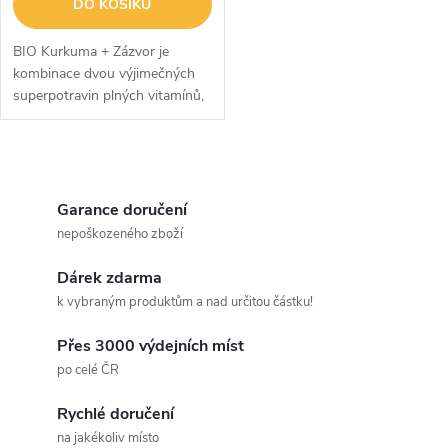
DO KOŠÍKU
BIO Kurkuma + Zázvor je
kombinace dvou výjimečných
superpotravin plných vitamínů,
minerálů a
antioxidantů. Unikátní složení
tak pozitivně ovlivňuje vaše...
O
v
Garance doručení
nepoškozeného zboží
l
Dárek zdarma
á
k vybraným produktům a nad určitou částku!
d
Přes 3000 výdejních míst
a
po celé ČR
c
Rychlé doručení
na jakékoliv místo