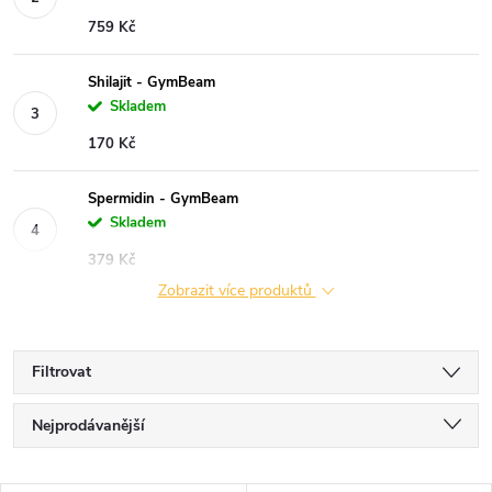
759 Kč
Shilajit - GymBeam
Skladem
170 Kč
Spermidin - GymBeam
Skladem
379 Kč
Zobrazit více produktů
Filtrovat
Ř
Nejprodávanější
a
Nejlevnější