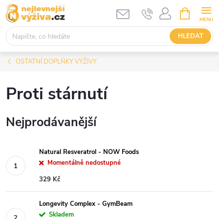
Přejít
NÁKUPNÍ
KOŠÍK
na
obsah
HLEDAT
OSTATNÍ DOPLŇKY VÝŽIVY
Proti stárnutí
Nejprodávanější
Natural Resveratrol - NOW Foods
Momentálně nedostupné
329 Kč
Longevity Complex - GymBeam
Skladem