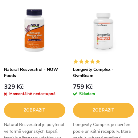
V
Nejdražší
z
ý
Abecedně
e
p
n
i
í
s
p
Natural Resveratrol - NOW
Longevity Complex -
Foods
GymBeam
p
r
329 Kč
759 Kč
r
Momentálně nedostupné
Skladem
o
o
ZOBRAZIT
ZOBRAZIT
d
d
Natural Resveratrol je polyfenol
Longevity Complex je navržen
u
ve formě veganských kapslí,
podle unikátní receptury, která