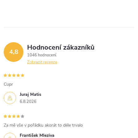
í
p
r
v
Hodnocení zákazníků
k
4,8
1046 hodnocení
y
Zobrazit recenze
v
Cupr
ý
Juraj Matis
p
6.8.2026
i
s
Za mě vše v pořádku akorát to déle trvalo
František Mleziva