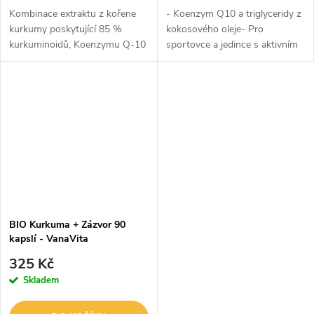
Kombinace extraktu z kořene
- Koenzym Q10 a triglyceridy z
kurkumy poskytující 85 %
kokosového oleje- Pro
kurkuminoidů, Koenzymu Q-10
sportovce a jedince s aktivním
a MCT triglyceridů z
životním stylem
kokosového oleje. Tento
doplněk je určen pro podporu
kondice a fungování...
BIO Kurkuma + Zázvor 90
kapslí - VanaVita
325 Kč
Skladem