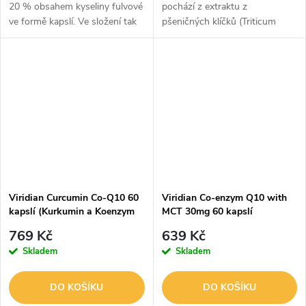
20 % obsahem kyseliny fulvové
pochází z extraktu z
ve formě kapslí. Ve složení tak
pšeničných klíčků (Triticum
najdete extrakt z Asphaltum
aestivum). Z chemického
punjabianum, což je botanický
hlediska jde o polyamin. Ty se
název pro Shilajit. Navíc...
obecně účastní mnoha
biologických procesů a...
Viridian Curcumin Co-Q10 60
Viridian Co-enzym Q10 with
kapslí (Kurkumin a Koenzym
MCT 30mg 60 kapslí
Q10)
(Koenzym Q10)
769 Kč
639 Kč
Skladem
Skladem
DO KOŠÍKU
DO KOŠÍKU