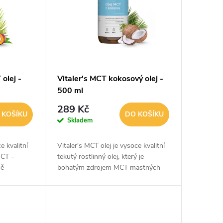
 olej -
Vitaler's MCT kokosový olej -
500 ml
289 Kč
 KOŠÍKU
DO KOŠÍKU
Skladem
e kvalitní
Vitaler's MCT olej je vysoce kvalitní
MCT –
tekutý rostlinný olej, který je
ně
bohatým zdrojem MCT mastných
je ideální
kyselin (triglyceridů se středně
prylová) a
dlouhým řetězcem). Obsahuje směs
C8 (kyselina...