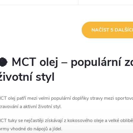
kokosovém a palmojádrovém oleji.
palmojádrovém oleji. Jsou
Jsou snadněji a rychleji stravitelné
rychleji stravitelné než jin
než jiné...
O
NAČÍST 5 DALŠÍ
v
🥥 MCT olej – populární z
á
d
životní styl
a
c
CT olej patří mezi velmi populární doplňky stravy mezi sportovc
travování a aktivní životní styl.
p
CT tuky se nejčastěji získávají z kokosového oleje a velké obli
ormy vhodné do nápojů a jídel.