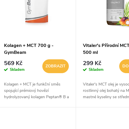
p
p
s
r
p
Kolagen + MCT 700 g -
Vitaler's Přírodní MCT
o
GymBeam
500 ml
r
569 Kč
299 Kč
d
ZOBRAZIT
DO
Skladem
Skladem
o
u
Kolagen + MCT je funkční směs
Vitaler's MCT olej je vysoc
d
spojující prémiový hovězí
rostlinný olej bohatý na 
k
hydrolyzovaný kolagen Peptan® B a
mastné kyseliny se střed
u
MCT olej v prášku. Jedná se o skvělý
dlouhým řetězcem. Obsahu
t
zdroj bílkovin, díky čemuž přispívá k
kombinaci C8 (kyselina ka
k
růstu...
C10...
ů