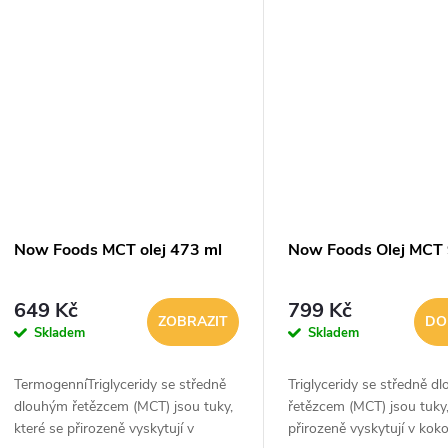
palmojádrovém oleji, ale NOW®...
palmojádrovém oleji, ale
Now Foods MCT olej 473 ml
Now Foods Olej MCT
649 Kč
799 Kč
ZOBRAZIT
DO
Skladem
Skladem
TermogenníTriglyceridy se středně
Triglyceridy se středně d
dlouhým řetězcem (MCT) jsou tuky,
řetězcem (MCT) jsou tuky,
které se přirozeně vyskytují v
přirozeně vyskytují v ko