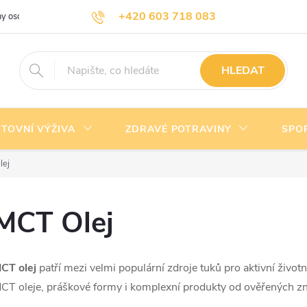
+420 603 718 083
y osobních údajů
Doprava a platba
Kontakty
info@nejlevnejsivyziva.cz
HLEDAT
TOVNÍ VÝŽIVA
ZDRAVÉ POTRAVINY
SPO
lej
MCT Olej
CT olej
patří mezi velmi populární zdroje tuků pro aktivní životn
CT oleje, práškové formy i komplexní produkty od ověřených z