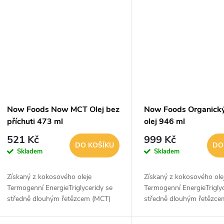
Now Foods Now MCT Olej bez
Now Foods Organick
příchuti 473 ml
olej 946 ml
521 Kč
999 Kč
DO KOŠÍKU
DO
Skladem
Skladem
Získaný z kokosového oleje
Získaný z kokosového ole
Termogenní EnergieTriglyceridy se
Termogenní EnergieTrigly
středně dlouhým řetězcem (MCT)
středně dlouhým řetězce
jsou tuky, které se přirozeně
jsou tuky, které se přiroz
vyskytují v kokosovém i
vyskytují v kokosovém i