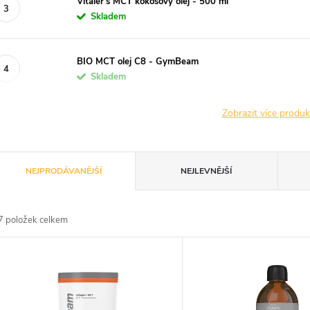
Vitaler's MCT kokosový olej - 500 ml
Skladem
BIO MCT olej C8 - GymBeam
Skladem
Zobrazit více produ
Ř
NEJPRODÁVANĚJŠÍ
NEJLEVNĚJŠÍ
a
7
položek celkem
z
V
e
ý
n