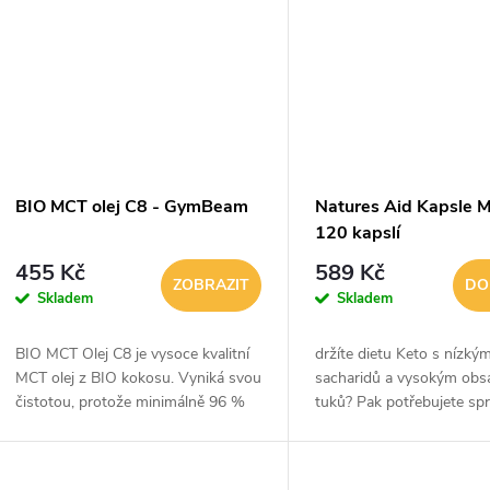
t
ů
BIO MCT olej C8 - GymBeam
Natures Aid Kapsle M
120 kapslí
455 Kč
589 Kč
ZOBRAZIT
DO
Skladem
Skladem
BIO MCT Olej C8 je vysoce kvalitní
držíte dietu Keto s nízk
MCT olej z BIO kokosu. Vyniká svou
sacharidů a vysokým ob
čistotou, protože minimálně 96 %
tuků? Pak potřebujete sp
jeho obsahu tvoří kyselina kaprylová
energie pro svůj režim. V
(C8). Tento specifický typ tuku je...
MCT oleje, známého také 
triglyceridy se...