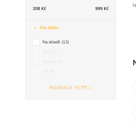
t
N
208
Kč
999
Kč
r
Dle štítku
a
Na skladě
13
n
Akce
0
Novinka
0
n
Tip
0
í
ROZBALIT FILTR
p
a
n