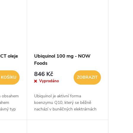
CT oleje
Ubiquinol 100 mg - NOW
Foods
846 Kč
 KOŠÍKU
ZOBRAZIT
Vyprodáno
ým obsahem
Ubiquinol je aktivní forma
sahem
koenzymu Q10, který se běžně
rávný typ
nachází v buněčných elektrárnách
stupte do
mitochondriích. Díky praktické
jako
tobolkové formě snadno zařadíte
tuto funkční složku do...