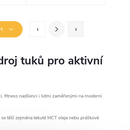
 snadněji a
Jedná se o přípravek dostupný v
é druhy...
tekuté formě, vhodný ke konzumaci,
který...
S
CH
1
2
t
r
á
droj tuků pro aktivní
n
k
o
v
i, fitness nadšenci i lidmi zaměřenými na moderní
á
n
í
bě se těší zejména tekuté MCT oleje nebo práškové