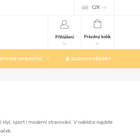
CZK
NÁKUPNÍ
KOŠÍK
Prázdný košík
Přihlášení
RTOVNÍ VYBAVENÍ
🧬 DLOUHOVĚKOST
K
í styl, sport i moderní stravování. V nabídce najdete
naček.