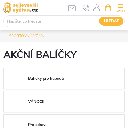
Přejít
NÁKUPNÍ
KOŠÍK
na
obsah
HLEDAT
SPORTOVNÍ VÝŽIVA
AKČNÍ BALÍČKY
Balíčky pro hubnutí
VÁNOCE
Pro zdraví