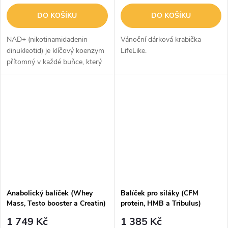
DO KOŠÍKU
DO KOŠÍKU
NAD+ (nikotinamidadenin
Vánoční dárková krabička
dinukleotid) je klíčový koenzym
LifeLike.
přítomný v každé buňce, který
hraje zásadní roli při tvorbě
energie (ATP) a správné funkci
mitochondrií.Vitamin360
NAD+...
Anabolický balíček (Whey
Balíček pro siláky (CFM
Mass, Testo booster a Creatin)
protein, HMB a Tribulus)
1 749 Kč
1 385 Kč