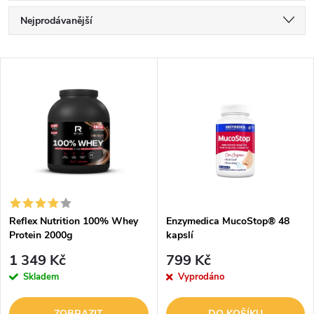
Ř
Nejprodávanější
a
Nejlevnější
V
Nejdražší
z
ý
Abecedně
e
p
n
i
í
s
p
Reflex Nutrition 100% Whey
Enzymedica MucoStop® 48
Protein 2000g
kapslí
p
r
1 349 Kč
799 Kč
r
Skladem
Vyprodáno
o
ZOBRAZIT
DO KOŠÍKU