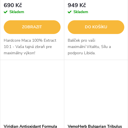
Nutrition
690 Kč
949 Kč
Skladem
Skladem
ZOBRAZIT
DO KOŠÍKU
Hardcore Maca 100% Extract
Balíček pro vaši
10:1 - Vaša tajná zbraň pre
maximální Vitalitu, Sílu a
maximálny výkon!
podporu Libida.
Bezkonkurenční cena🎁
Viridian Antioxidant Formula
VemoHerb Bulgarian Tribulus