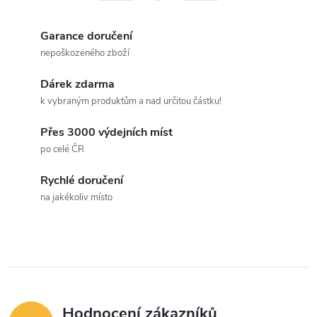
á
r
d
á
Garance doručení
a
n
nepoškozeného zboží
k
c
Dárek zdarma
o
k vybraným produktům a nad určitou částku!
í
v
á
Přes 3000 výdejních míst
p
po celé ČR
n
r
í
Rychlé doručení
v
na jakékoliv místo
k
y
v
ý
Hodnocení zákazníků