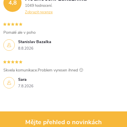
4,8
1049 hodnocení
p
Zobrazit recenze
i
s
Pomalé ale v poho
u
Stanislav Bazalka
8.8.2026
Skvela komunikace.Problem vyresen ihned 🙂
Sara
7.8.2026
Mějte přehled o novinkách