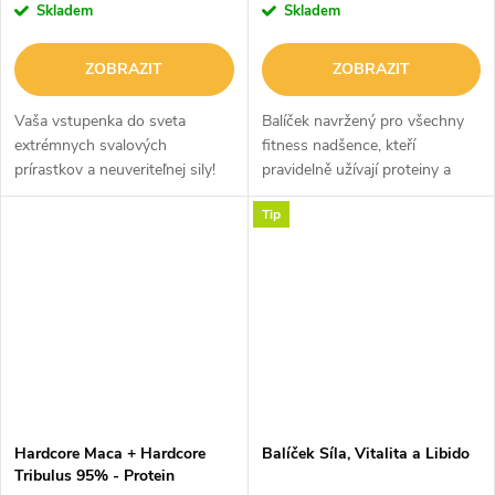
Skladem
Skladem
ZOBRAZIT
ZOBRAZIT
Vaša vstupenka do sveta
Balíček navržený pro všechny
extrémnych svalových
fitness nadšence, kteří
prírastkov a neuveriteľnej sily!
pravidelně užívají proteiny a
testosteronové boostery.
Tip
Bezkonkurenční cena.
Hardcore Maca + Hardcore
Balíček Síla, Vitalita a Libido
Tribulus 95% - Protein