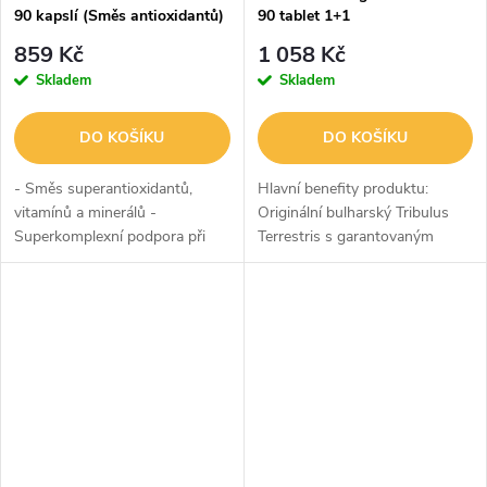
90 kapslí (Směs antioxidantů)
90 tablet 1+1
859 Kč
1 058 Kč
Skladem
Skladem
DO KOŠÍKU
DO KOŠÍKU
- Směs superantioxidantů,
Hlavní benefity produktu:
vitamínů a minerálů -
Originální bulharský Tribulus
Superkomplexní podpora při
Terrestris s garantovaným
velké zátěži oxidačním stresem
obsahem 60% protodioscinu.
- Při nadměrné zátěži – při
sportu a stresu