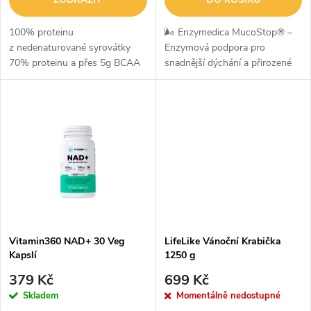
o
d
d
100% proteinu
🌬️ Enzymedica MucoStop® –
u
z nedenaturované syrovátky
Enzymová podpora pro
70% proteinu a přes 5g BCAA
snadnější dýchání a přirozené
u
na dávku BCAA v poměru 2:1:1
odbourávání hlenuEnzymedica
k
(L-Leucin, L-Isoulecin, L-valin)
MucoStop® je unikátní
k
Protein od evropských...
enzymový doplněk stravy
t
navržený pro podporu...
t
ů
ů
Vitamin360 NAD+ 30 Veg
LifeLike Vánoční Krabička
Kapslí
1250 g
379 Kč
699 Kč
Skladem
Momentálně nedostupné