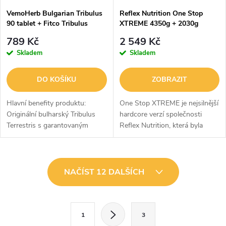
VemoHerb Bulgarian Tribulus
Reflex Nutrition One Stop
90 tablet + Fitco Tribulus
XTREME 4350g + 2030g
Maca root 90% saponins 90
789 Kč
2 549 Kč
kapslí
Skladem
Skladem
DO KOŠÍKU
ZOBRAZIT
Hlavní benefity produktu:
One Stop XTREME je nejsilnější
Originální bulharský Tribulus
hardcore verzí společnosti
Terrestris s garantovaným
Reflex Nutrition, která byla
obsahem 60% protodioscinu.
vyvinuta za posledních 15 let!
Koncepce celého produktu je
určena pro všechny
O
sportovce,...
NAČÍST 12 DALŠÍCH
v
l
S
1
3
t