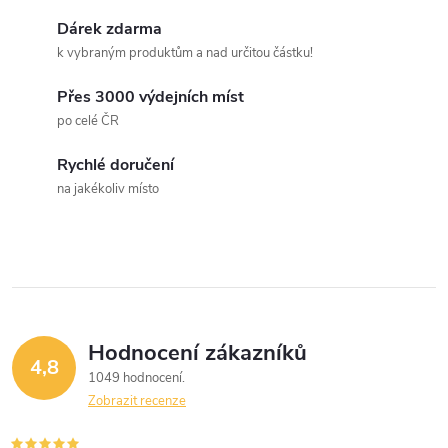
k
c
Dárek zdarma
o
k vybraným produktům a nad určitou částku!
í
v
á
Přes 3000 výdejních míst
p
po celé ČR
n
r
í
Rychlé doručení
v
na jakékoliv místo
k
y
v
ý
Hodnocení zákazníků
4,8
1049 hodnocení
p
Zobrazit recenze
i