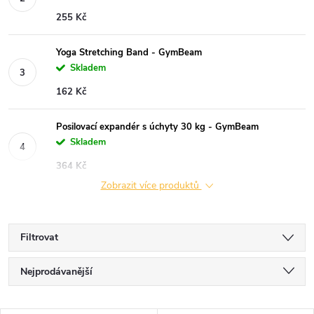
255 Kč
Yoga Stretching Band - GymBeam
Skladem
162 Kč
Posilovací expandér s úchyty 30 kg - GymBeam
Skladem
364 Kč
Zobrazit více produktů
Filtrovat
Ř
Nejprodávanější
a
Nejlevnější