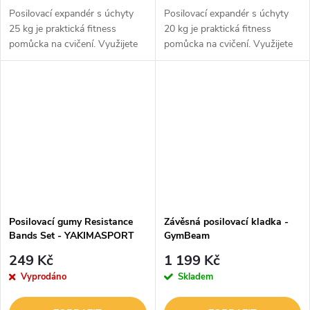
Posilovací expandér s úchyty
Posilovací expandér s úchyty
25 kg je praktická fitness
20 kg je praktická fitness
pomůcka na cvičení. Využijete
pomůcka na cvičení. Využijete
ho doma, ve fitku, ale klidne i na
ho doma, ve fitku, ale klidne i na
venkovním outdoorovém hřišti.
venkovním outdoorovém hřišti.
Má odpor na úrovni 25 kg,...
Má odpor na úrovni 20 kg,...
Posilovací gumy Resistance
Závěsná posilovací kladka -
Bands Set - YAKIMASPORT
GymBeam
249 Kč
1 199 Kč
Vyprodáno
Skladem