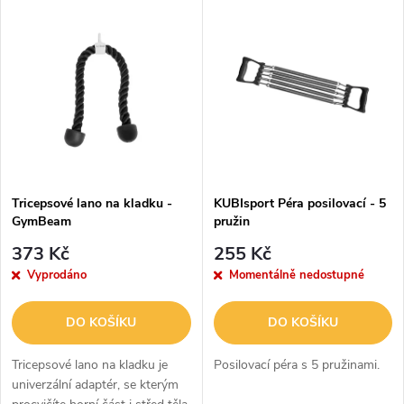
V
Nejdražší
z
ý
Abecedně
e
p
n
i
í
s
p
Tricepsové lano na kladku -
KUBIsport Péra posilovací - 5
GymBeam
pružin
p
r
373 Kč
255 Kč
r
Vyprodáno
Momentálně nedostupné
o
o
DO KOŠÍKU
DO KOŠÍKU
d
d
Tricepsové lano na kladku je
Posilovací péra s 5 pružinami.
u
univerzální adaptér, se kterým