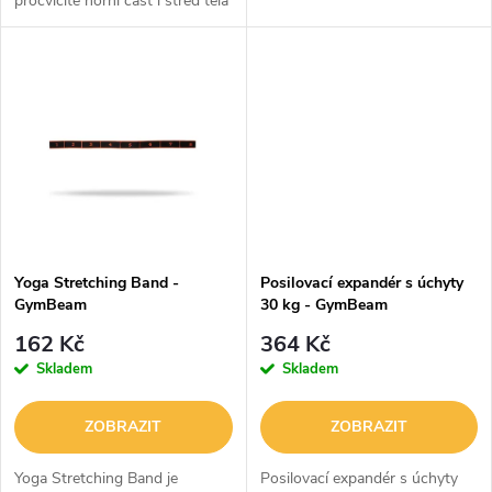
procvičíte horní část i střed těla
u
(core). Je pevné, odolné a
k
zakončené praktickými
k
protiskluzovými úchopy.
t
Vybavte...
t
ů
ů
Yoga Stretching Band -
Posilovací expandér s úchyty
GymBeam
30 kg - GymBeam
162 Kč
364 Kč
Skladem
Skladem
ZOBRAZIT
ZOBRAZIT
Yoga Stretching Band je
Posilovací expandér s úchyty