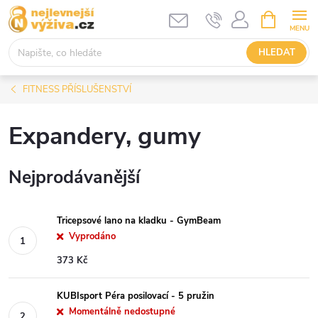
Přejít
NÁKUPNÍ
KOŠÍK
na
obsah
HLEDAT
FITNESS PŘÍSLUŠENSTVÍ
Expandery, gumy
Nejprodávanější
Tricepsové lano na kladku - GymBeam
Vyprodáno
373 Kč
KUBIsport Péra posilovací - 5 pružin
Momentálně nedostupné