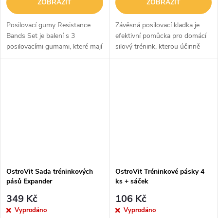
ZOBRAZIT
ZOBRAZIT
Posilovací gumy Resistance
Závěsná posilovací kladka je
Bands Set je balení s 3
efektivní pomůcka pro domácí
posilovacími gumami, které mají
silový trénink, kterou účinně
nízkou, střední a vysokou
nahradíte velké posilovací
úroveň odporu. Jsou skvělou
stroje. Stačí ji pověsit na
pomůckou na posílení svalů
hrazdu, naložit na ni kotouče
celého těla,...
a...
OstroVit Sada tréninkových
OstroVit Tréninkové pásky 4
pásů Expander
ks + sáček
349 Kč
106 Kč
Vyprodáno
Vyprodáno