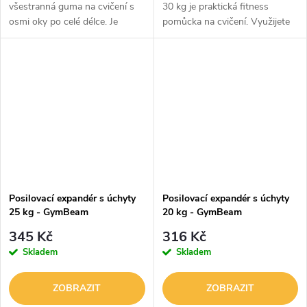
všestranná guma na cvičení s
30 kg je praktická fitness
osmi oky po celé délce. Je
pomůcka na cvičení. Využijete
elastická, odolná a pohodlně se
ho doma, ve fitku, ale klidne i na
drží. Odpor si přizpůsobíte
venkovním outdoorovém hřišti.
podle otvoru, za který ji chytíte,
Má odpor na úrovni 30 kg,...
a...
Posilovací expandér s úchyty
Posilovací expandér s úchyty
25 kg - GymBeam
20 kg - GymBeam
345 Kč
316 Kč
Skladem
Skladem
ZOBRAZIT
ZOBRAZIT