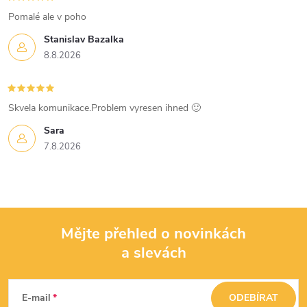
s
Pomalé ale v poho
u
Stanislav Bazalka
8.8.2026
Skvela komunikace.Problem vyresen ihned 🙂
Sara
7.8.2026
Mějte přehled o novinkách
a slevách
Z
á
E-mail
ODEBÍRAT