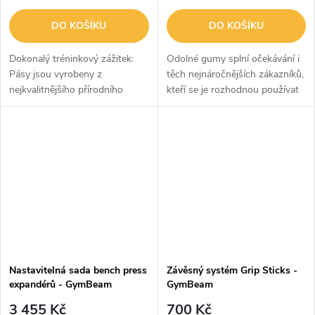
DO KOŠÍKU
DO KOŠÍKU
Dokonalý tréninkový zážitek:
Odolné gumy splní očekávání i
Pásy jsou vyrobeny z
těch nejnáročnějších zákazníků,
nejkvalitnějšího přírodního
kteří se je rozhodnou používat
latexu a nylonu, jsou odolné
pro silový trénink, rehabilitaci
proti zacvaknutí a jsou schopny
nebo rozcvičení. Jsou skvělým
udržet maximální úroveň
způsobem, jak zvýšit...
odporu i po...
Nastavitelná sada bench press
Závěsný systém Grip Sticks -
expandérů - GymBeam
GymBeam
3 455 Kč
700 Kč