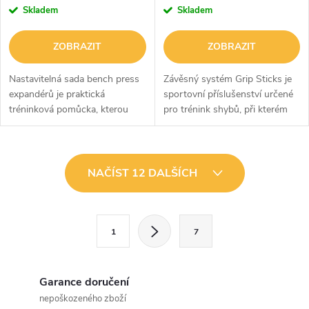
Skladem
Skladem
ZOBRAZIT
ZOBRAZIT
Nastavitelná sada bench press
Závěsný systém Grip Sticks je
expandérů je praktická
sportovní příslušenství určené
tréninková pomůcka, kterou
pro trénink shybů, při kterém
využijete k posilování svalů
intenzivně posilujete předloktí a
hrudníku i dalších částí těla.
úchop. Stačí ho zavěsit na
Skládá se ze 4 dlouhých a 6
hrazdu, poté dřevěnou...
O
krátkých...
NAČÍST 12 DALŠÍCH
v
l
S
1
7
t
á
r
d
á
Garance doručení
a
n
nepoškozeného zboží