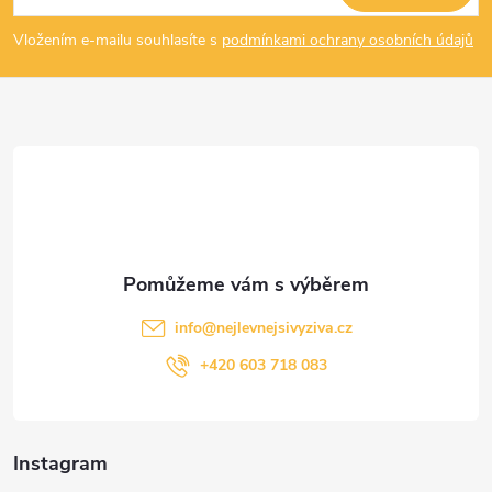
p
Vložením e-mailu souhlasíte s
podmínkami ochrany osobních údajů
a
t
í
info
@
nejlevnejsivyziva.cz
+420 603 718 083
Instagram