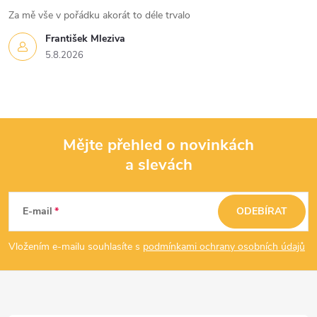
s
Za mě vše v pořádku akorát to déle trvalo
u
František Mleziva
5.8.2026
Mějte přehled o novinkách
a slevách
Z
á
E-mail
ODEBÍRAT
p
Vložením e-mailu souhlasíte s
podmínkami ochrany osobních údajů
a