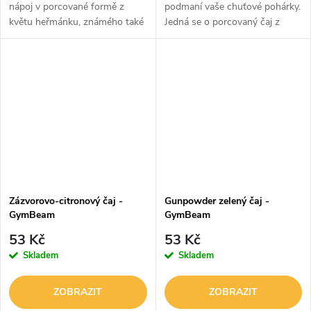
nápoj v porcované formě z
podmaní vaše chuťové pohárky.
květu heřmánku, známého také
Jedná se o porcovaný čaj z
pod názvem heřmánek.
plodu růže šípkové, který se
Okamžitě si vás získá svým
těší velké oblibě po celém světě.
okouzlujícím aroma a velmi
Stačí ho louhovat pár minut a...
příjemnou...
Zázvorovo-citronový čaj -
Gunpowder zelený čaj -
GymBeam
GymBeam
53 Kč
53 Kč
Skladem
Skladem
ZOBRAZIT
ZOBRAZIT