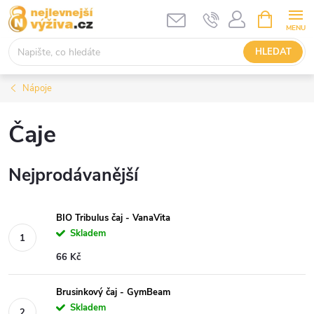
Přejít
NÁKUPNÍ
KOŠÍK
na
obsah
HLEDAT
Nápoje
Čaje
Nejprodávanější
BIO Tribulus čaj - VanaVita
Skladem
66 Kč
Brusinkový čaj - GymBeam
Skladem