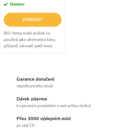
Skladem
ZOBRAZIT
BIO Yerba maté prášek se
používá jako alternativa kávy,
přičemž zároveň patří mezi
superpotraviny. Pomáhá při
péči o srdce a hodí se i při
kontrole tělesné hmotnosti. Je
O
typický...
v
Garance doručení
nepoškozeného zboží
l
Dárek zdarma
á
k vybraným produktům a nad určitou částku!
d
Přes 3000 výdejních míst
a
po celé ČR