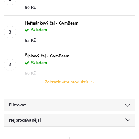
50 Kč
Heřmánkový čaj - GymBeam
Skladem
53 Kč
Šípkový čaj - GymBeam
Skladem
50 Kč
Zobrazit více produktů
Filtrovat
Ř
Nejprodávanější
a
Nejlevnější