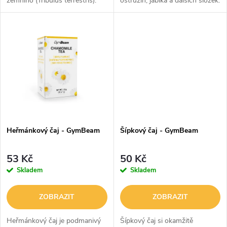
zemního (Tribulus terrestris).
ostružin, jablka a dalších složek.
u
Ten patří ve fitness světě ke
Má intenzivní aroma a lahodnou
k
známým bylinám. Čaj z něj
sladkokyselou chuť. Díky
k
potěší výraznou chutí, se
praktickým sáčkům z něj
t
kterou...
rychlostí...
t
ů
ů
Heřmánkový čaj - GymBeam
Šípkový čaj - GymBeam
53 Kč
50 Kč
Skladem
Skladem
ZOBRAZIT
ZOBRAZIT
Heřmánkový čaj je podmanivý
Šípkový čaj si okamžitě