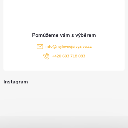
t
í
info
@
nejlevnejsivyziva.cz
+420 603 718 083
Instagram