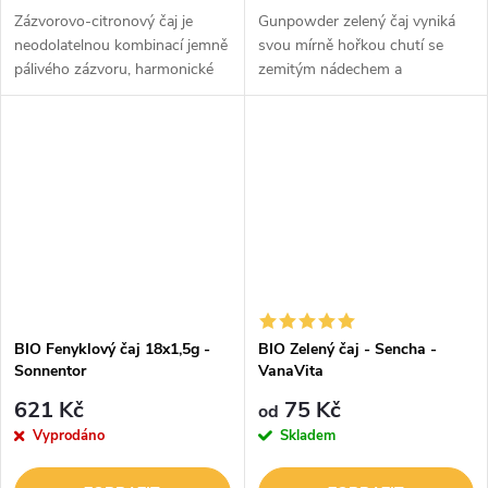
Zázvorovo-citronový čaj je
Gunpowder zelený čaj vyniká
neodolatelnou kombinací jemně
svou mírně hořkou chutí se
pálivého zázvoru, harmonické
zemitým nádechem a
meduňky a kořeněné citrónové
intenzivním aroma. Připravíte z
trávy. Vytvoříte z něj chutný
něj chutný teplý nápoj i svěží
horký nápoj, který díky kořeni...
limonádu. Díky kofeinu jej
můžete pít i...
BIO Fenyklový čaj 18x1,5g -
BIO Zelený čaj - Sencha -
Sonnentor
VanaVita
621 Kč
75 Kč
od
Vyprodáno
Skladem