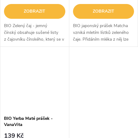
ZOBRAZIT
ZOBRAZIT
BIO Zelený čaj - jemný
BIO japonský prášek Matcha
čínský obsahuje sušené listy
vzniká mletím lístků zeleného
z čajovníku čínského, který se v
čaje. Přidáním mléka z něj lze
oblasti Asie pěstuje už tisíce let.
připravit chutný a výživný
Je ideální na popíjení jen...
nápoj, ale lze ho použít i k
obohacení slaných nebo
sladkých...
BIO Yerba Maté prášek -
VanaVita
139 Kč