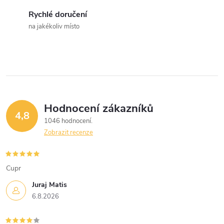
c
Rychlé doručení
na jakékoliv místo
í
p
r
v
Hodnocení zákazníků
k
4,8
1046 hodnocení
y
Zobrazit recenze
v
Cupr
ý
Juraj Matis
p
6.8.2026
i