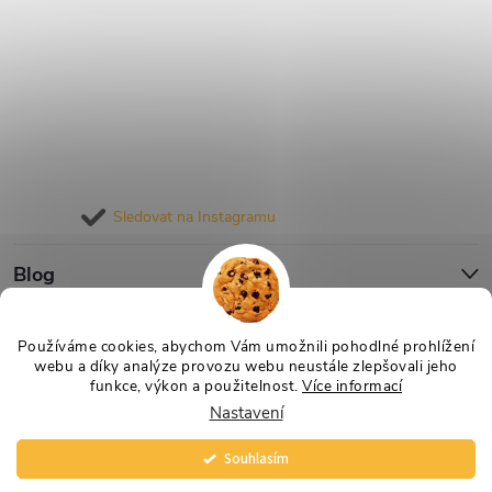
Sledovat na Instagramu
Blog
Informace pro vás
Používáme cookies, abychom Vám umožnili pohodlné prohlížení
webu a díky analýze provozu webu neustále zlepšovali jeho
funkce, výkon a použitelnost.
Více informací
Nastavení
Copyright 2026
Nejlevnější Výživa
. Všechna práva vyhrazena.
Souhlasím
Vytvořil Shoptet