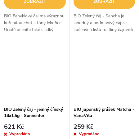
ZOBRAZIT
ZOBRAZIT
BIO Fenyklový čaj má výraznou
BIO Zelený čaj - Sencha je
kořenitou chuť s tóny lékořice.
lahodný a podmanivý čaj ze
Určitě oceníte také sladký
sušených listů rostliny čajovník
nádech, který potěší vaše
čínský (Camellia sinensis).
chuťové pohárky. Jedná se tak o
Okouzlí vás svou výraznou vůní
dokonalé spojení, které se
a mírně hořkou chutí se
vám...
zemitým...
BIO Zelený čaj - jemný čínský
BIO japonský prášek Matcha -
18x1,5g - Sonnentor
VanaVita
621 Kč
259 Kč
Vyprodáno
Vyprodáno