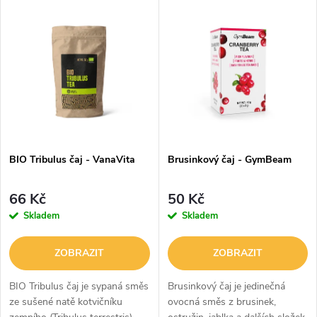
V
Nejdražší
z
ý
Abecedně
e
p
n
i
í
s
p
BIO Tribulus čaj - VanaVita
Brusinkový čaj - GymBeam
p
r
66 Kč
50 Kč
r
Skladem
Skladem
o
o
ZOBRAZIT
ZOBRAZIT
d
d
BIO Tribulus čaj je sypaná směs
Brusinkový čaj je jedinečná
u
ze sušené natě kotvičníku
ovocná směs z brusinek,