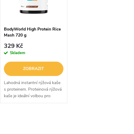
n
i
í
s
p
BodyWorld High Protein Rice
Mash 720 g
p
r
329 Kč
r
Skladem
o
o
ZOBRAZIT
d
d
Lahodná instantní rýžová kaše
u
s proteinem. Proteinová rýžová
kaše je ideální volbou pro
u
každého, kdo hledá rychlý a
k
efektivní způsob, jak doplnit
k
kvalitní sacharidy a...
O
t
t
v