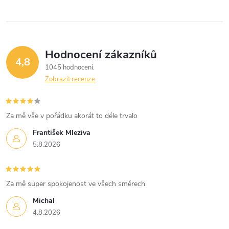
ů
ů
l
á
Hodnocení zákazníků
d
4,8
1045 hodnocení
a
Zobrazit recenze
c
í
Za mě vše v pořádku akorát to déle trvalo
František Mleziva
p
5.8.2026
r
v
Za mě super spokojenost ve všech směrech
k
Michal
4.8.2026
y