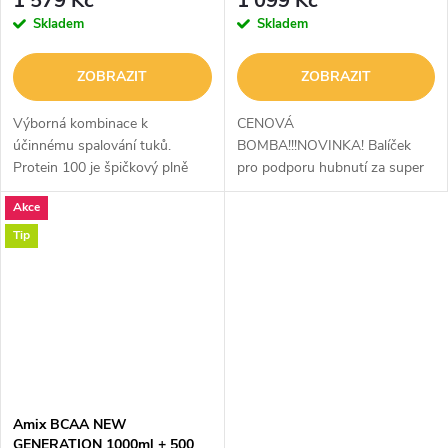
1 579 Kč
1 099 Kč
Skladem
Skladem
ZOBRAZIT
ZOBRAZIT
Výborná kombinace k
CENOVÁ
účinnému spalování tuků.
BOMBA!!!NOVINKA! Balíček
Protein 100 je špičkový plně
pro podporu hubnutí za super
instantní CFM protein, obsahuje
výhodnou cenu!
Akce
cca 75% podílu bílkovin. K
rychlejšímu výsledku Vám
Tip
přispěje skvělý...
Amix BCAA NEW
GENERATION 1000ml + 500