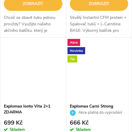
ZOBRAZIT
ZOBRAZIT
Chceš se zbavit tuku jednou
Skvělý Instantní CFM protein +
provždy? Využijte našeho
Spalovač tuků + L-Carnitine
akčního balíčku, který je
BASE. Výborný balíček pro
navržený tak, aby bylo hubnutí,
hubnutí.
Akce
co nejpříjemnější a
nejjednodušší.
Novinka
Tip
Explomax Ionto Vita 2+1
Explomax Carni Strong
ZDARMA
150000 1200ml 1+1
Akce platná do vyprodání
zásob
699 Kč
666 Kč
Skladem
Skladem