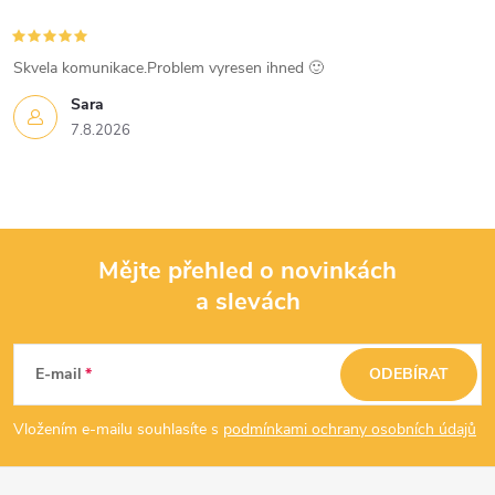
i
s
Skvela komunikace.Problem vyresen ihned 🙂
u
Sara
7.8.2026
Mějte přehled o novinkách
a slevách
Z
á
E-mail
ODEBÍRAT
p
Vložením e-mailu souhlasíte s
podmínkami ochrany osobních údajů
a