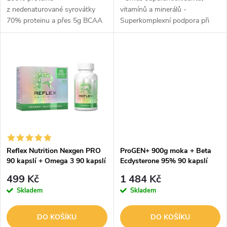
d
u
z nedenaturované syrovátky
vitamínů a minerálů -
70% proteinu a přes 5g BCAA
Superkomplexní podpora při
u
na dávku BCAA v poměru 2:1:1
velké zátěži oxidačním stresem
k
(L-Leucin, L-Isoulecin, L-valin)
- Při nadměrné zátěži – při
k
Protein od evropských...
sportu a stresu
t
t
ů
ů
Reflex Nutrition Nexgen PRO
ProGEN+ 900g moka + Beta
90 kapslí + Omega 3 90 kapslí
Ecdysterone 95% 90 kapslí
ZDARMA
499 Kč
1 484 Kč
Skladem
Skladem
DO KOŠÍKU
DO KOŠÍKU