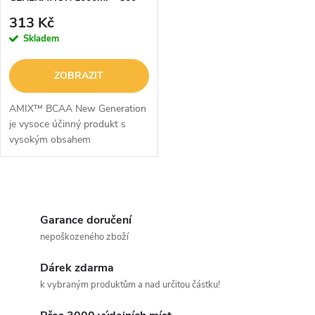
ZDARMA
313 Kč
Skladem
ZOBRAZIT
AMIX™ BCAA New Generation
je vysoce účinný produkt s
vysokým obsahem
aminokyselin BCAA ve volné
formě, doplněný o L-Citrulyn
malát, Taurin, Beta-Alanin
O
(Carnosyn®) a DMG. K...
v
Garance doručení
nepoškozeného zboží
l
Dárek zdarma
á
k vybraným produktům a nad určitou částku!
d