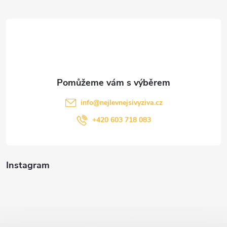
t
í
info
@
nejlevnejsivyziva.cz
+420 603 718 083
Instagram