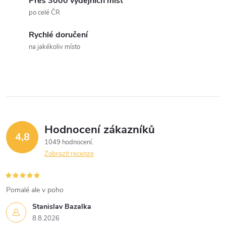
Přes 3000 výdejních míst
a
po celé ČR
c
Rychlé doručení
na jakékoliv místo
í
p
r
v
Hodnocení zákazníků
k
4,8
1049 hodnocení
y
Zobrazit recenze
v
Pomalé ale v poho
ý
Stanislav Bazalka
p
8.8.2026