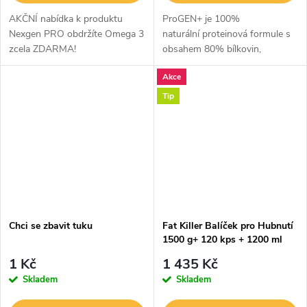
AKČNÍ nabídka k produktu
ProGEN+ je 100%
Nexgen PRO obdržíte Omega 3
naturální proteinová formule s
zcela ZDARMA!
obsahem 80% bílkovin,
obsahující plnohodnotné
Akce
spektrum aminokyselin (
rostlinné zdroje + aditivum
Tip
volných forem aminokyselin...
Chci se zbavit tuku
Fat Killer Balíček pro Hubnutí
1500 g+ 120 kps + 1200 ml
1 Kč
1 435 Kč
Skladem
Skladem