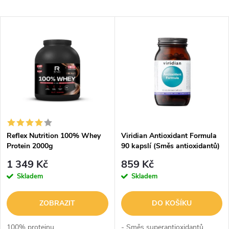
a
Nejlevnější
V
Nejdražší
z
ý
Abecedně
e
p
n
i
í
s
p
Reflex Nutrition 100% Whey
Viridian Antioxidant Formula
Protein 2000g
90 kapslí (Směs antioxidantů)
p
r
1 349 Kč
859 Kč
r
Skladem
Skladem
o
o
ZOBRAZIT
DO KOŠÍKU
d
100% proteinu
- Směs superantioxidantů,