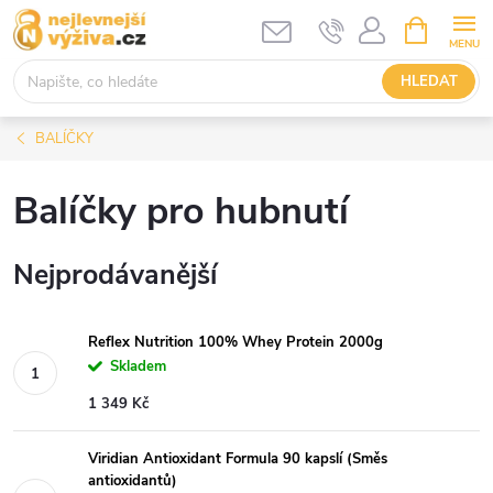
Přejít
NÁKUPNÍ
KOŠÍK
na
obsah
HLEDAT
BALÍČKY
Balíčky pro hubnutí
Nejprodávanější
Reflex Nutrition 100% Whey Protein 2000g
Skladem
1 349 Kč
Viridian Antioxidant Formula 90 kapslí (Směs
antioxidantů)