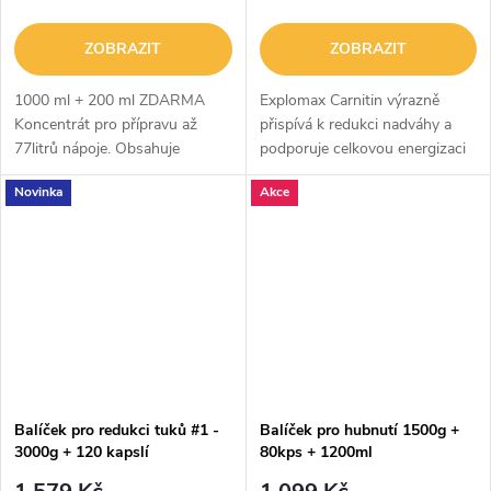
ZOBRAZIT
ZOBRAZIT
1000 ml + 200 ml ZDARMA
Explomax Carnitin výrazně
Koncentrát pro přípravu až
přispívá k redukci nadváhy a
77litrů nápoje. Obsahuje
podporuje celkovou energizaci
potřebné minerály a vitamíny v
organismu a také zlepšuje
Novinka
Akce
koncentraci vhodné pro tělesný
fyzickou i psychickou
výkon. Lahodná chuť.
výkonnost sportovce.
ASPARTAME FREE
Balíček pro redukci tuků #1 -
Balíček pro hubnutí 1500g +
3000g + 120 kapslí
80kps + 1200ml