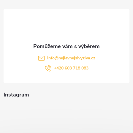
t
í
info
@
nejlevnejsivyziva.cz
+420 603 718 083
Instagram