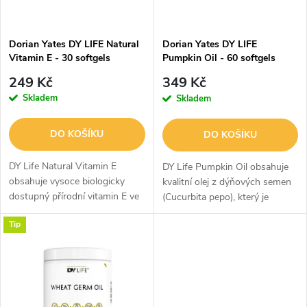
i
í
s
Dorian Yates DY LIFE Natural
p
Dorian Yates DY LIFE
Vitamin E - 30 softgels
Pumpkin Oil - 60 softgels
p
r
249 Kč
349 Kč
r
Skladem
Skladem
o
o
DO KOŠÍKU
DO KOŠÍKU
d
d
DY Life Natural Vitamin E
DY Life Pumpkin Oil obsahuje
u
obsahuje vysoce biologicky
kvalitní olej z dýňových semen
dostupný přírodní vitamin E ve
(Cucurbita pepo), který je
u
formě D-alfa-tokoferolu, který
přirozeným zdrojem
k
Tip
představuje nejúčinnější a
esenciálních mastných kyselin,
k
nejlépe využitelnou formu
zejména Omega-6 a Omega-9.
t
vitaminu...
Složení je...
t
ů