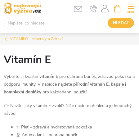
Přejít
NÁKUPNÍ
KOŠÍK
na
obsah
HLEDAT
VITAMÍNY | Minerály a Zdraví
Vitamín E
Vyberte si kvalitní
vitamín E
pro ochranu buněk, zdravou pokožku a
podporu imunity. V nabídce najdete
přírodní vitamín E, kapsle i
komplexní doplňky
pro každodenní použití.
👉 Nevíte, jaký vitamín E zvolit? Níže najdete přehled a jednoduchý
návod.
✨ Pleť – zdravá a hydratovaná pokožka
🧬 Antioxidant – ochrana buněk