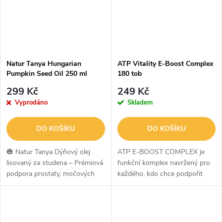
Natur Tanya Hungarian
ATP Vitality E-Boost Complex
Pumpkin Seed Oil 250 ml
180 tob
299 Kč
249 Kč
Vyprodáno
Skladem
DO KOŠÍKU
DO KOŠÍKU
🎃 Natur Tanya Dýňový olej
ATP E-BOOST COMPLEX je
lisovaný za studena – Prémiová
funkční komplex navržený pro
podpora prostaty, močových
každého, kdo chce podpořit
cest a vitalityNatur Tanya
energii, mentální výkon, imunitu
Dýňový olej je prémiový olej
a ochranu buněk v období
lisovaný za studena z
vysoké fyzické i psychické
kvalitních...
zátěže.