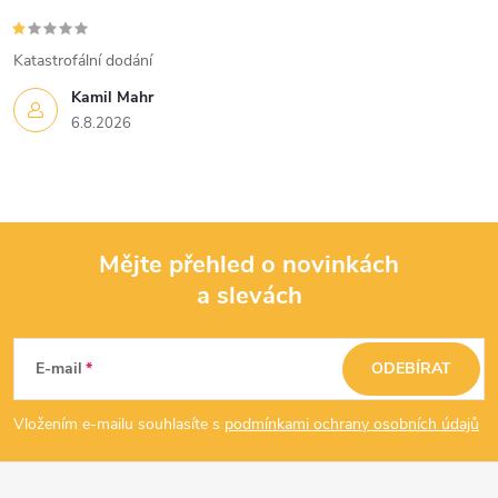
Katastrofální dodání
Kamil Mahr
6.8.2026
Mějte přehled o novinkách
a slevách
Z
á
E-mail
ODEBÍRAT
p
Vložením e-mailu souhlasíte s
podmínkami ochrany osobních údajů
a