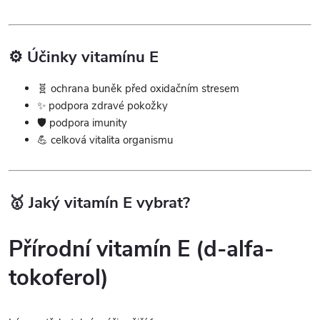
v
k
⚙️ Účinky vitamínu E
y
🧬 ochrana buněk před oxidačním stresem
v
✨ podpora zdravé pokožky
🛡️ podpora imunity
ý
💪 celková vitalita organismu
p
i
🥇 Jaký vitamín E vybrat?
s
Přírodní vitamín E (d-alfa-
u
tokoferol)