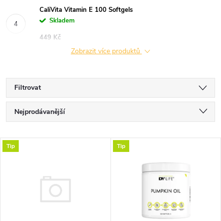
CaliVita Vitamin E 100 Softgels
Skladem
449 Kč
Zobrazit více produktů
Filtrovat
Ř
Nejprodávanější
a
Nejlevnější
V
Tip
Tip
Nejdražší
z
ý
Abecedně
e
p
n