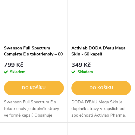
Swanson Full Spectrum
Activlab DODA D'eau Mega
Complete E s tokotrienoly – 60
Skin - 60 kapslí
kapslí
799 Kč
349 Kč
Skladem
Skladem
DO KOŠÍKU
DO KOŠÍKU
Swanson Full Spectrum E s
DODA D'EAU Mega Skin je
tokotrienoly je doplněk stravy
doplněk stravy v kapslích od
ve formě kapslí. Obsahuje
společnosti Activlab Pharma.
přírodní vitamín E a komplex
Přípravek je zdrojem
tokotrienolů.
pupalkového oleje, který je