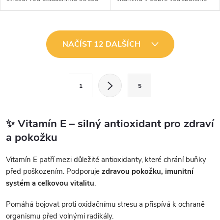
si tělo vytváří armádu
formě. Samotný vitamín E je
antioxidantů na svou obranu.
známý antioxidant, který
Úkolem antioxidantů je
přispívá k ochraně buněk před...
O
neutralizovat...
NAČÍST 12 DALŠÍCH
v
l
S
1
5
t
á
r
d
á
✨ Vitamín E – silný antioxidant pro zdraví
a
n
a pokožku
k
c
Vitamín E patří mezi důležité antioxidanty, které chrání buňky
o
před poškozením. Podporuje
zdravou pokožku, imunitní
í
v
systém a celkovou vitalitu
.
á
p
n
Pomáhá bojovat proti oxidačnímu stresu a přispívá k ochraně
r
í
organismu před volnými radikály.