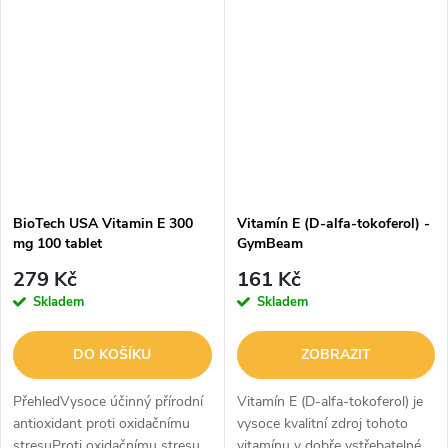
nazývanou D-alfa-tokoferol,
takže si můžete být jisti, že
volbou...
BioTech USA Vitamin E 300
Vitamín E (D-alfa-tokoferol) -
mg 100 tablet
GymBeam
279 Kč
161 Kč
Skladem
Skladem
DO KOŠÍKU
ZOBRAZIT
PřehledVysoce účinný přírodní
Vitamín E (D-alfa-tokoferol) je
antioxidant proti oxidačnímu
vysoce kvalitní zdroj tohoto
stresuProti oxidačnímu stresu
vitamínu v dobře vstřebatelné