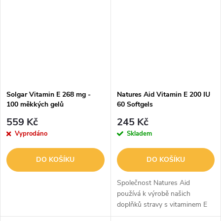
přirozeným zdrojem kyseliny
gama-linolenové...
Solgar Vitamin E 268 mg -
Natures Aid Vitamin E 200 IU
100 měkkých gelů
60 Softgels
559 Kč
245 Kč
Vyprodáno
Skladem
DO KOŠÍKU
DO KOŠÍKU
Společnost Natures Aid
používá k výrobě našich
doplňků stravy s vitaminem E
vždy přírodní formu vitaminu E,