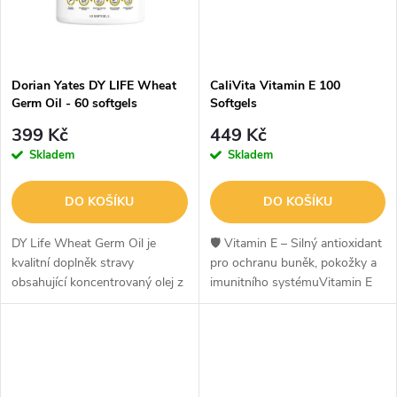
ů
Dorian Yates DY LIFE Wheat
CaliVita Vitamin E 100
Germ Oil - 60 softgels
Softgels
399 Kč
449 Kč
Skladem
Skladem
DO KOŠÍKU
DO KOŠÍKU
DY Life Wheat Germ Oil je
🛡️ Vitamin E – Silný antioxidant
kvalitní doplněk stravy
pro ochranu buněk, pokožky a
obsahující koncentrovaný olej z
imunitního systémuVitamin E
pšeničných klíčků, který je
patří mezi nejvýznamnější
přirozeným zdrojem vitaminu E
antioxidanty rozpustné v
a esenciálních mastných
tucích. Pomáhá chránit buňky
kyselin. Tyto...
před...