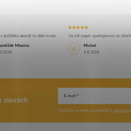
c
p
v pořádku akorát to déle trvalo
Za mě super spokojenost ve všec
antišek Mleziva
Michal
v
8.2026
4.8.2026
k
y
v
ý
E-mail
a slevách
p
Vložením e-mailu souhlasíte s
podmínka