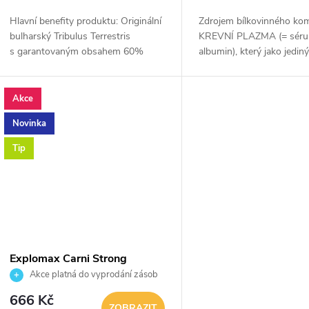
o
u
Hlavní benefity produktu: Originální
Zdrojem bílkovinného kom
d
bulharský Tribulus Terrestris
KREVNÍ PLAZMA (= sér
k
s garantovaným obsahem 60%
albumin), který jako jedin
u
protodioscinu.
97,5 % čistých bílkovin (
t
Dipeptidů !! a ZASTOUP
k
22 AKTIVNÍCH...
Akce
ů
Novinka
t
Tip
ů
Explomax Carni Strong
150000 1200ml 1+1
Akce platná do vyprodání zásob
666 Kč
ZOBRAZIT