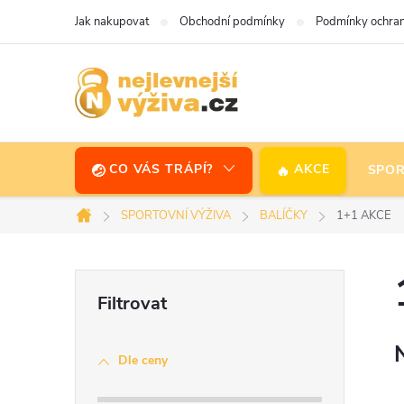
Přejít
Jak nakupovat
Obchodní podmínky
Podmínky ochran
na
obsah
CO VÁS TRÁPÍ?
AKCE
SPOR
SPORTOVNÍ VÝŽIVA
BALÍČKY
1+1 AKCE
Domů
P
o
Dle ceny
s