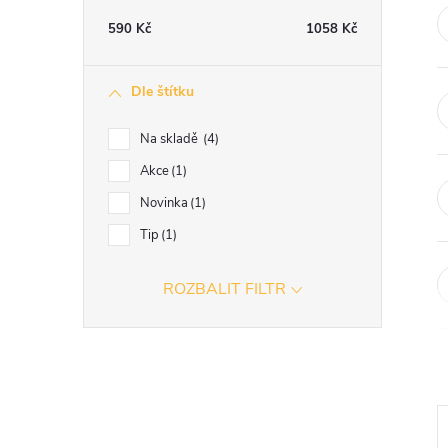
t
590
Kč
1058
Kč
r
Dle štítku
a
Na skladě
4
n
Akce
1
Novinka
1
n
Tip
1
í
ROZBALIT FILTR
p
a
n