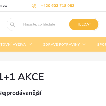
+420 603 718 083
y osobních údajů
Doprava a platba
Kontakty
info@nejlevnejsivyziva.cz
HLEDAT
TOVNÍ VÝŽIVA
ZDRAVÉ POTRAVINY
SPO
1+1 AKCE
Nejprodávanější