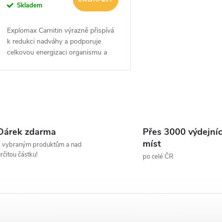
Skladem
Explomax Carnitin výrazně přispívá
k redukci nadváhy a podporuje
celkovou energizaci organismu a
také zlepšuje fyzickou i psychickou
výkonnost sportovce.
O
v
Dárek zdarma
Přes 3000 výdejní
míst
k vybraným produktům a nad
rčitou částku!
po celé ČR
á
d
a