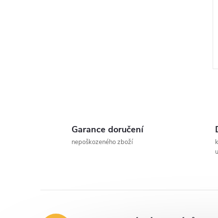
Garance doručení
l
nepoškozeného zboží
u