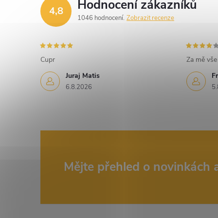
Hodnocení zákazníků
4,8
1046 hodnocení
Zobrazit recenze
í
r
Cupr
Za mě vše 
Juraj Matis
Fr
6.8.2026
5.
Z
Mějte přehled o novinkách
á
i