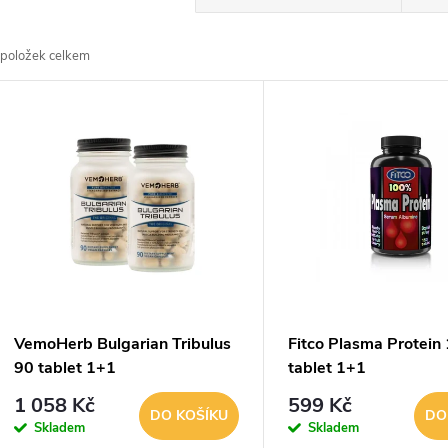
a
položek celkem
z
V
e
ý
n
p
p
s
r
p
VemoHerb Bulgarian Tribulus
Fitco Plasma Protein
o
90 tablet 1+1
tablet 1+1
r
1 058 Kč
599 Kč
d
DO KOŠÍKU
DO
Skladem
Skladem