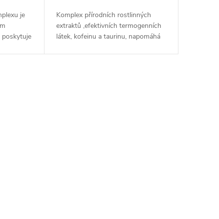
plexu je
Komplex přírodních rostlinných
um
extraktů ,efektivních termogenních
ý poskytuje
látek, kofeinu a taurinu, napomáhá
Hydro
intenzivnímu termogennímu
ENÍ VŠECH
spalování tuku během fyzické
zátěže, tělesnému...