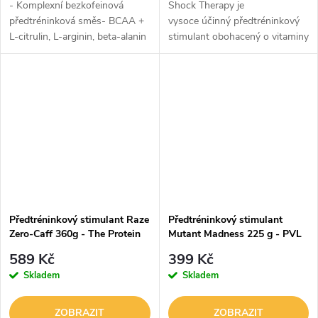
- Komplexní bezkofeinová
Shock Therapy je
předtréninková směs- BCAA +
vysoce účinný předtréninkový
L-citrulin, L-arginin, beta-alanin
stimulant obohacený o vitaminy
+ hořčík- Posílení výkonu a
a minerální látky pro poctivý
tréninkových výsledků- Použité
sportovní výkon. Díky účiným
složky jsou 100% přírodního...
látkám příjemně připraví a...
Předtréninkový stimulant Raze
Předtréninkový stimulant
Zero-Caff 360g - The Protein
Mutant Madness 225 g - PVL
Works
589 Kč
399 Kč
Skladem
Skladem
ZOBRAZIT
ZOBRAZIT