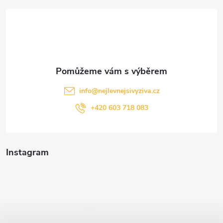
t
í
info
@
nejlevnejsivyziva.cz
+420 603 718 083
Instagram