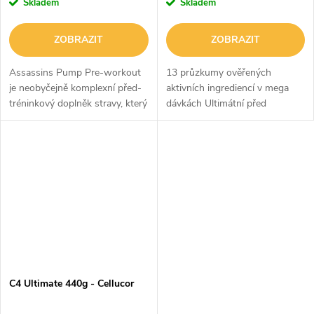
Skladem
Skladem
ZOBRAZIT
ZOBRAZIT
Assassins Pump Pre-workout
13 průzkumy ověřených
je neobyčejně komplexní před-
aktivních ingrediencí v mega
tréninkový doplněk stravy, který
dávkách Ultimátní před
byl sestaven na základě
tréninkový suplement na sílu,
dlouholetých zkušeností s
soutředění a pumpu
jednotlivými látkami, nízká cena!
417,5 g, 25 dávek | Původní
cena: 899,- (sleva 17%)
C4 Ultimate 440g - Cellucor