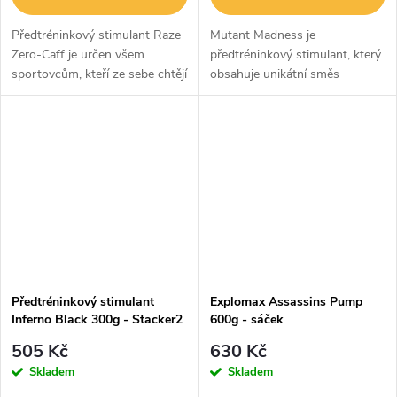
Předtréninkový stimulant Raze
Mutant Madness je
Zero-Caff je určen všem
předtréninkový stimulant, který
sportovcům, kteří ze sebe chtějí
obsahuje unikátní směs
dostat maximum i během
kreatinu, argininu, citrulínu,
večerních tréninků. Je totiž bez
beta-alaninu, díky čemuž vás
kofeinu a dalších stimulantů....
perfektně nakopne, eliminuje
únavu...
Předtréninkový stimulant
Explomax Assassins Pump
Inferno Black 300g - Stacker2
600g - sáček
505 Kč
630 Kč
Skladem
Skladem