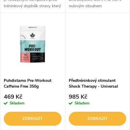
u
tréninkový doplněk stravy, který
nulovým obsahem
u
byl sestaven na základě
cukrů. Warrior Amino Blast
k
dlouholetých zkušeností s
představuje nový typ nápoje,
k
jednotlivými látkami, nízká cena!
který lze konzumovat ráno po
t
probuzení,...
t
ů
ů
Puhdistamo Pre-Workout
Předtréninkový stimulant
Caffeine Free 350g
Shock Therapy - Universal
469 Kč
985 Kč
Skladem
Skladem
ZOBRAZIT
ZOBRAZIT