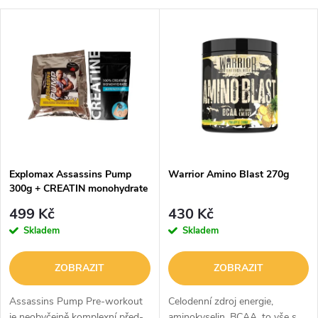
a
V
Nejdražší
z
ý
Abecedně
e
p
n
i
í
s
p
Explomax Assassins Pump
Warrior Amino Blast 270g
300g + CREATIN monohydrate
p
300g
r
499 Kč
430 Kč
r
Skladem
Skladem
o
o
ZOBRAZIT
ZOBRAZIT
d
d
Assassins Pump Pre-workout
Celodenní zdroj energie,
je neobyčejně komplexní před-
aminokyselin, BCAA, to vše s