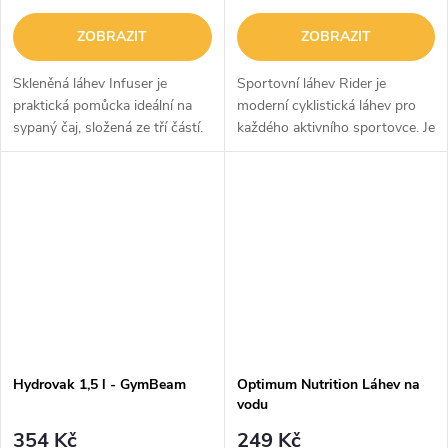
ZOBRAZIT
ZOBRAZIT
Skleněná láhev Infuser je
Sportovní láhev Rider je
praktická pomůcka ideální na
moderní cyklistická láhev pro
sypaný čaj, složená ze tří částí.
každého aktivního sportovce. Je
Díky tomu vám umožní snadné
vyrobena z lehkého a odolného
louhování oblíbeného čaje
LDPE materiálu, který se
přímo v ní, bez potřeby
snadno stlačuje, takže z ní
dalšího...
můžete...
Hydrovak 1,5 l - GymBeam
Optimum Nutrition Láhev na
vodu
354 Kč
249 Kč