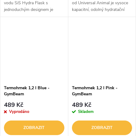
vodu SiS Hydra Flask s
od Universal Animal je vysoce
jednoduchým designem je
kapacitní, odolný hydratační
určena pro hydrataci na
doplněk ideální pro sportovce,
cestách a má široké hrdlo pro
návštěvníky posilovny a aktivní
snadné plnění, nalévání, míchání
životní styl.Vlastnosti a...
a pití vody...
Termohrnek 1,2 l Blue -
Termohrnek 1,2 l Pink -
GymBeam
GymBeam
489 Kč
489 Kč
Vyprodáno
Skladem
ZOBRAZIT
ZOBRAZIT