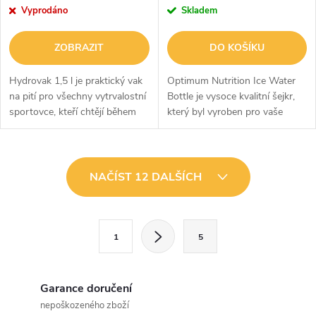
Vyprodáno
Skladem
ZOBRAZIT
DO KOŠÍKU
Hydrovak 1,5 l je praktický vak
Optimum Nutrition Ice Water
na pití pro všechny vytrvalostní
Bottle je vysoce kvalitní šejkr,
sportovce, kteří chtějí během
který byl vyroben pro vaše
celého výkonu doplňovat
oblíbené doplňky stravy a
tekutiny. Stačí ho naplnit vodou
nápoje. Tato láhev na vodu je
a umístit například do...
vyrobena z odolného
O
materiálu,...
NAČÍST 12 DALŠÍCH
v
l
S
1
5
t
á
r
d
á
Garance doručení
a
n
nepoškozeného zboží