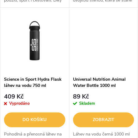
použití, sport i cestování. Díky
dvojitou stěnou, která se stane
u
kvalitní konstrukci z nerezové
vaším spolehlivým parťákem v
k
oceli je odolná proti korozi i
jakémkoli počasí. Udrží nápoje
k
promáčknutí a zvládne...
příjemně horké nebo naopak...
t
t
ů
ů
Science in Sport Hydra Flask
Universal Nutrition Animal
láhev na vodu 750 ml
Water Bottle 1000 ml
409 Kč
89 Kč
Vyprodáno
Skladem
DO KOŠÍKU
ZOBRAZIT
Pohodlná a přenosná láhev na
Láhev na vodu černá 1000 ml