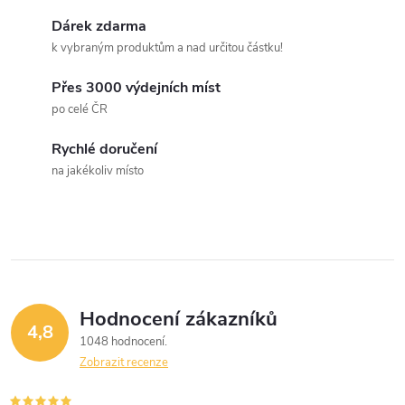
k
c
Dárek zdarma
o
k vybraným produktům a nad určitou částku!
í
v
á
Přes 3000 výdejních míst
p
po celé ČR
n
r
í
Rychlé doručení
v
na jakékoliv místo
k
y
v
ý
Hodnocení zákazníků
4,8
1048 hodnocení
p
Zobrazit recenze
i