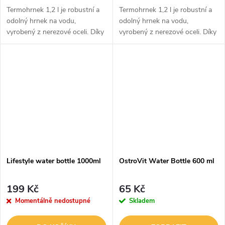
Termohrnek 1,2 l je robustní a
Termohrnek 1,2 l je robustní a
odolný hrnek na vodu,
odolný hrnek na vodu,
vyrobený z nerezové oceli. Díky
vyrobený z nerezové oceli. Díky
dvojité stěně udrží vaše nápoje
dvojité stěně udrží vaše nápoje
příjemně teplé nebo naopak
příjemně teplé nebo naopak
ledově osvěžující cca 8 hodin....
ledově osvěžující cca 8 hodin....
Lifestyle water bottle 1000ml
OstroVit Water Bottle 600 ml
199 Kč
65 Kč
Momentálně nedostupné
Skladem