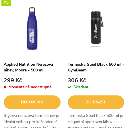
V
Tip
Nejdražší
z
ý
Abecedně
e
p
n
i
í
s
p
Applied Nutrition Nerezová
Termoska Steel Black 500 ml -
láhev, Modrá - 500 ml.
GymBeam
p
r
299 Kč
306 Kč
r
Momentálně nedostupné
Skladem
o
o
DO KOŠÍKU
ZOBRAZIT
d
d
Stylová nerezová termoláhev je
Termoska Steel Black 500 ml je
u
ideální volbou pro každodenní
elegantní sportovní láhev s