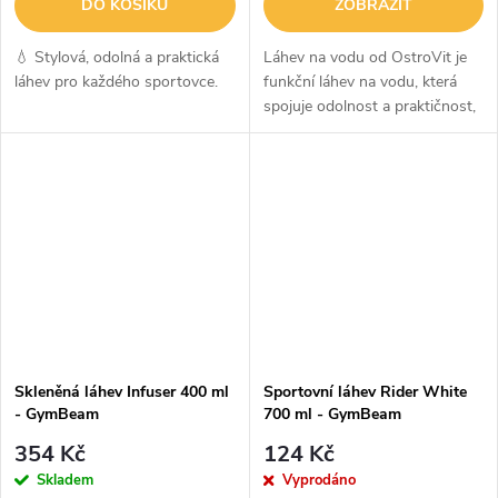
DO KOŠÍKU
ZOBRAZIT
💧 Stylová, odolná a praktická
Láhev na vodu od OstroVit je
láhev pro každého sportovce.
funkční láhev na vodu, která
spojuje odolnost a praktičnost,
což ji činí ideální pro trénink,
cyklistiku nebo procházky.
Použití moderních materiálů...
Skleněná láhev Infuser 400 ml
Sportovní láhev Rider White
- GymBeam
700 ml - GymBeam
354 Kč
124 Kč
Skladem
Vyprodáno