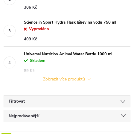
306 Kč
Science in Sport Hydra Flask láhev na vodu 750 ml
Vyprodáno
409 Kč
Universal Nutrition Animal Water Bottle 1000 ml
Skladem
89 Kč
Zobrazit více produktů
Filtrovat
Ř
Nejprodávanější
a
Nejlevnější