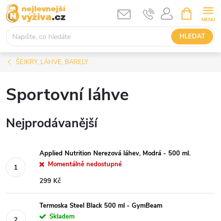
Přejít
NÁKUPNÍ
KOŠÍK
na
obsah
HLEDAT
ŠEJKRY, LÁHVE, BARELY
Sportovní láhve
Nejprodávanější
Applied Nutrition Nerezová láhev, Modrá - 500 ml.
Momentálně nedostupné
299 Kč
Termoska Steel Black 500 ml - GymBeam
Skladem