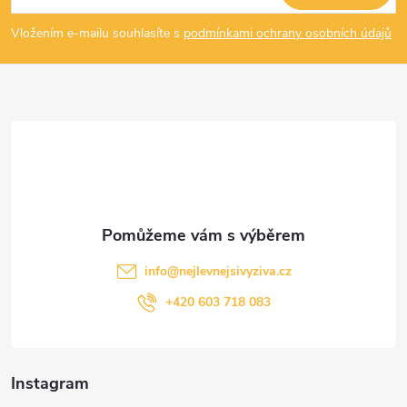
p
Vložením e-mailu souhlasíte s
podmínkami ochrany osobních údajů
a
t
í
info
@
nejlevnejsivyziva.cz
+420 603 718 083
Instagram