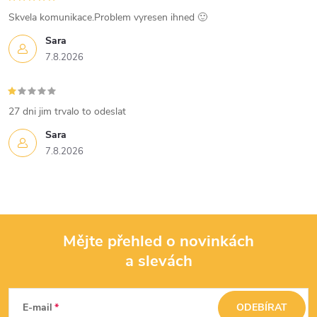
s
Skvela komunikace.Problem vyresen ihned 🙂
u
Sara
7.8.2026
27 dni jim trvalo to odeslat
Sara
7.8.2026
Mějte přehled o novinkách
a slevách
Z
á
E-mail
ODEBÍRAT