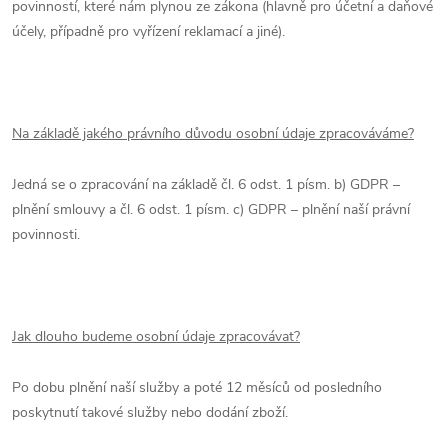
povinností, které nám plynou ze zákona (hlavně pro účetní a daňové
účely, případně pro vyřízení reklamací a jiné).
Na základě jakého právního důvodu osobní údaje zpracováváme?
Jedná se o zpracování na základě čl. 6 odst. 1 písm. b) GDPR –
plnění smlouvy a čl. 6 odst. 1 písm. c) GDPR – plnění naší právní
povinnosti.
Jak dlouho budeme osobní údaje zpracovávat?
Po dobu plnění naší služby a poté 12 měsíců od posledního
poskytnutí takové služby nebo dodání zboží.