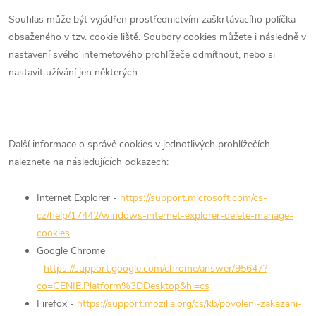
Souhlas může být vyjádřen prostřednictvím zaškrtávacího políčka
obsaženého v tzv. cookie liště. Soubory cookies můžete i následně v
nastavení svého internetového prohlížeče odmítnout, nebo si
nastavit užívání jen některých.
Další informace o správě cookies v jednotlivých prohlížečích
naleznete na následujících odkazech:
Internet Explorer -
https://support.microsoft.com/cs-
cz/help/17442/windows-internet-explorer-delete-manage-
cookies
Google Chrome
-
https://support.google.com/chrome/answer/95647?
co=GENIE.Platform%3DDesktop&hl=cs
Firefox -
https://support.mozilla.org/cs/kb/povoleni-zakazani-