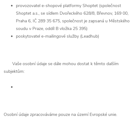
provozovatel e-shopové platformy Shoptet (společnost
Shoptet a.s., se sídlem Dvořeckého 628/8, Břevnov, 169 00,
Praha 6, IČ 289 35 675, společnost je zapsaná u Městského
soudu v Praze, oddíl B vložka 25 395)
poskytovatel e-mailingové služby (Leadhub)
Vaše osobní údaje se dále mohou dostat k těmto dalším
subjektům:
Osobní údaje zpracováváme pouze na území Evropské unie.