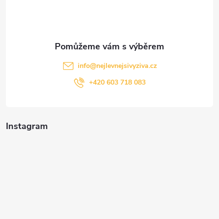
í
info
@
nejlevnejsivyziva.cz
+420 603 718 083
Instagram