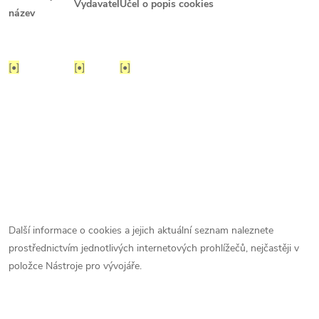
Vydavatel
Účel o popis cookies
název
[•]
[•]
[•]
Další informace o cookies a jejich aktuální seznam naleznete
prostřednictvím jednotlivých internetových prohlížečů, nejčastěji v
položce Nástroje pro vývojáře.