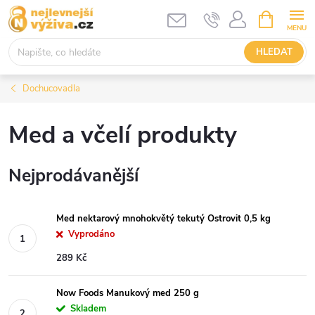
Přejít
NÁKUPNÍ
KOŠÍK
na
obsah
HLEDAT
Dochucovadla
Med a včelí produkty
Nejprodávanější
Med nektarový mnohokvětý tekutý Ostrovit 0,5 kg
Vyprodáno
289 Kč
Now Foods Manukový med 250 g
Skladem