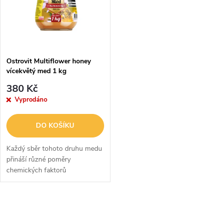
ů
ů
Ostrovit Multiflower honey
vícekvětý med 1 kg
380 Kč
Vyprodáno
DO KOŠÍKU
Každý sběr tohoto druhu medu
přináší různé poměry
chemických faktorů
ovlivňujících jeho zdraví
prospěšné vlastnosti. Právě
jejich kombinace a rozmanitost
O
z něj činí...