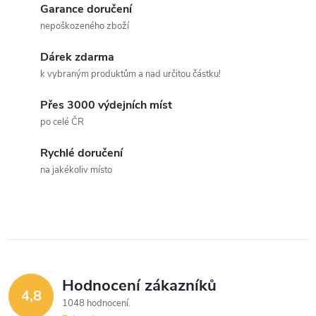
v
Garance doručení
nepoškozeného zboží
l
Dárek zdarma
á
k vybraným produktům a nad určitou částku!
d
Přes 3000 výdejních míst
a
po celé ČR
c
Rychlé doručení
na jakékoliv místo
í
p
r
v
Hodnocení zákazníků
k
4,8
1048 hodnocení