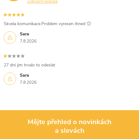
y
Zobrazit recenze
v
Skvela komunikace.Problem vyresen ihned 🙂
ý
Sara
p
7.8.2026
i
s
27 dni jim trvalo to odeslat
u
Sara
7.8.2026
Mějte přehled o novinkách
a slevách
Z