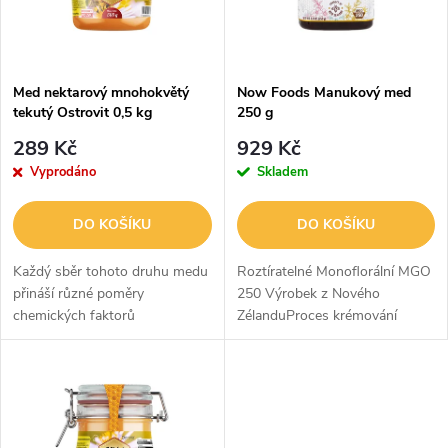
n
i
í
s
p
Med nektarový mnohokvětý
Now Foods Manukový med
tekutý Ostrovit 0,5 kg
250 g
p
r
289 Kč
929 Kč
r
Vyprodáno
Skladem
o
o
DO KOŠÍKU
DO KOŠÍKU
d
d
Každý sběr tohoto druhu medu
Roztíratelné Monoflorální MGO
u
přináší různé poměry
250 Výrobek z Nového
chemických faktorů
ZélanduProces krémování
u
ovlivňujících jeho zdraví
NOW© Manuka Honey vytváří
k
prospěšné vlastnosti. Právě
hladký, hustý, silný med, který je
k
jejich kombinace a rozmanitost
vynikajícím doplňkem čaje,
t
z něj činí...
koktejlů,...
t