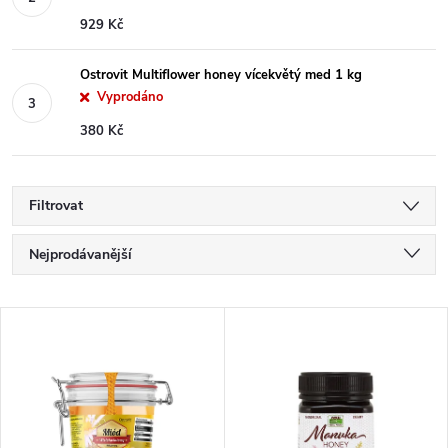
929 Kč
Ostrovit Multiflower honey vícekvětý med 1 kg
Vyprodáno
380 Kč
Filtrovat
Ř
Nejprodávanější
a
Nejlevnější
V
Nejdražší
z
ý
Abecedně
e
p