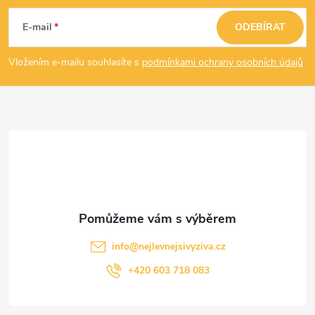
á
E-mail
ODEBÍRAT
p
Vložením e-mailu souhlasíte s
podmínkami ochrany osobních údajů
a
t
í
info
@
nejlevnejsivyziva.cz
+420 603 718 083