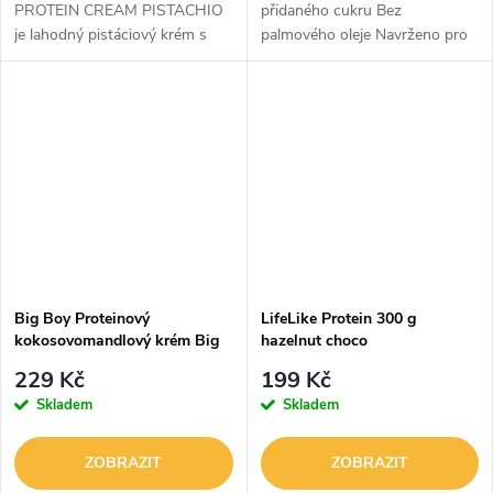
PROTEIN CREAM PISTACHIO
přidaného cukru Bez
je lahodný pistáciový krém s
palmového oleje Navrženo pro
vysokým obsahem bílkovin,
fit jídla ALLNUTRITION
který si zamilujete na první
NUTLOVE PISTACHIO je
ochutnání. Obsahuje 25 g
skutečně lahodný pistáciový
bílkovin na 100 g,...
krém, který okouzlí svou...
Big Boy Proteinový
LifeLike Protein 300 g
kokosovomandlový krém Big
hazelnut choco
Bountík
229 Kč
199 Kč
Skladem
Skladem
ZOBRAZIT
ZOBRAZIT