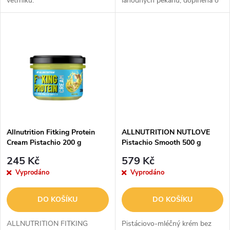
větrníku.
lahodných pekanů, doplněná o
u
kvalitní bílou čokoládu a jemně
k
provoněná špetkou skořice.
k
Výsledkem je sametově jemný
t
krém s vyváženou...
t
ů
ů
Allnutrition Fitking Protein
ALLNUTRITION NUTLOVE
Cream Pistachio 200 g
Pistachio Smooth 500 g
245 Kč
579 Kč
Vyprodáno
Vyprodáno
DO KOŠÍKU
DO KOŠÍKU
ALLNUTRITION FITKING
Pistáciovo-mléčný krém bez