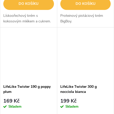
DO KOŠÍKU
DO KOŠÍKU
Lískoořechový krém s
Proteinový pistáciový krém
kokosovým mlékem a cukrem.
BigBoy.
LifeLike Twister 190 g poppy
LifeLike Twister 300 g
plum
nocciola bianca
169 Kč
199 Kč
Skladem
Skladem