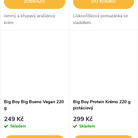
ZOBRAZIT
DO KOŠÍKU
Jemný a křupavý arašídový
Lískooříšková pomazánka se
krém.
sladidlem.
Big Boy Big Bueno Vegan 220
Big Boy Protein Krémo 220 g
g
pistáciový
249 Kč
299 Kč
Skladem
Skladem