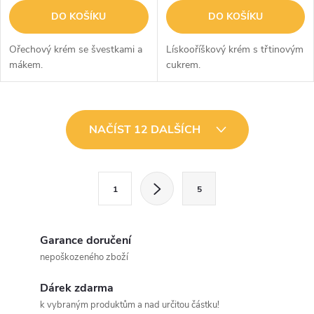
DO KOŠÍKU
DO KOŠÍKU
Ořechový krém se švestkami a
Lískooříškový krém s třtinovým
mákem.
cukrem.
O
NAČÍST 12 DALŠÍCH
v
l
S
1
5
t
á
r
d
á
Garance doručení
a
n
nepoškozeného zboží
k
c
Dárek zdarma
o
k vybraným produktům a nad určitou částku!