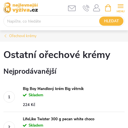
Přejít
NÁKUPNÍ
KOŠÍK
na
obsah
HLEDAT
Ořechové krémy
Ostatní ořechové krémy
Nejprodávanější
Big Boy Mandlový krém Big větrník
Skladem
224 Kč
LifeLike Twister 300 g pecan white choco
Skladem