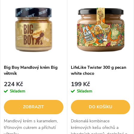
V
Nejdražší
z
ý
Abecedně
e
p
n
i
í
s
p
Big Boy Mandlový krém Big
LifeLike Twister 300 g pecan
větrník
white choco
p
r
224 Kč
199 Kč
r
Skladem
Skladem
o
o
ZOBRAZIT
DO KOŠÍKU
d
d
Mandlový krém s karamelem,
Dokonalá kombinace
u
třtinovým cukrem a příchutí
krémových kešu ořechů a