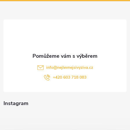
a
t
í
info
@
nejlevnejsivyziva.cz
+420 603 718 083
Instagram