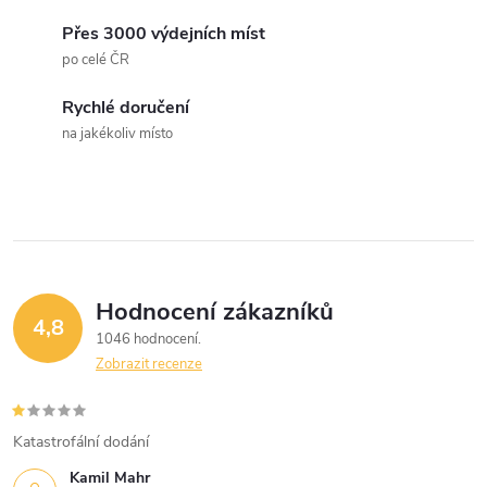
í
v
á
Přes 3000 výdejních míst
p
po celé ČR
n
r
í
Rychlé doručení
v
na jakékoliv místo
k
y
v
ý
Hodnocení zákazníků
4,8
1046 hodnocení
p
Zobrazit recenze
i
s
Katastrofální dodání
Kamil Mahr