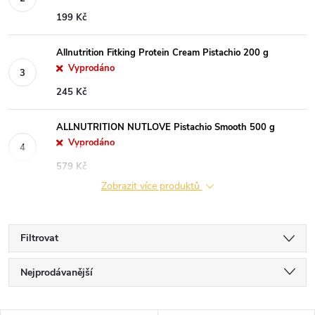
199 Kč
Allnutrition Fitking Protein Cream Pistachio 200 g
Vyprodáno
245 Kč
ALLNUTRITION NUTLOVE Pistachio Smooth 500 g
Vyprodáno
579 Kč
Zobrazit více produktů
Filtrovat
Ř
Nejprodávanější
a
Nejlevnější