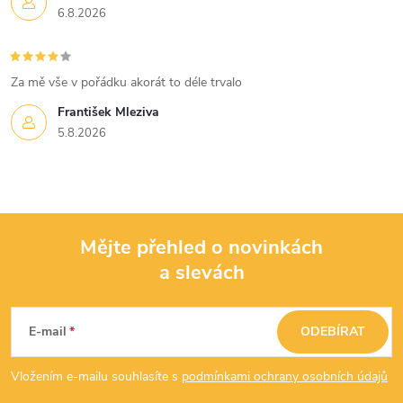
u
6.8.2026
Za mě vše v pořádku akorát to déle trvalo
František Mleziva
5.8.2026
Mějte přehled o novinkách
a slevách
Z
á
E-mail
ODEBÍRAT
p
Vložením e-mailu souhlasíte s
podmínkami ochrany osobních údajů