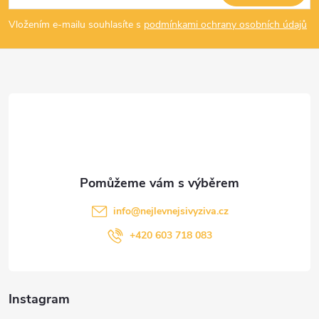
p
Vložením e-mailu souhlasíte s
podmínkami ochrany osobních údajů
a
t
í
info
@
nejlevnejsivyziva.cz
+420 603 718 083
Instagram