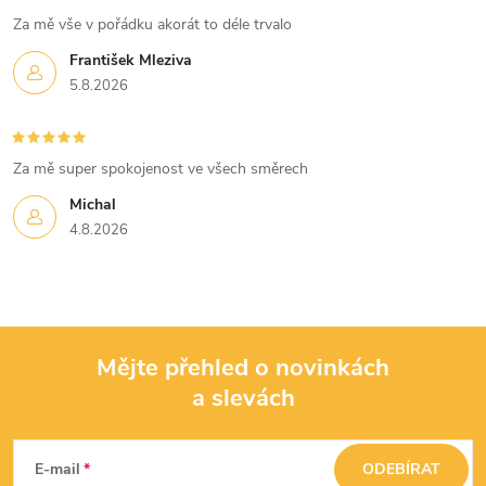
s
Za mě vše v pořádku akorát to déle trvalo
u
František Mleziva
5.8.2026
Za mě super spokojenost ve všech směrech
Michal
4.8.2026
Mějte přehled o novinkách
a slevách
Z
á
E-mail
ODEBÍRAT