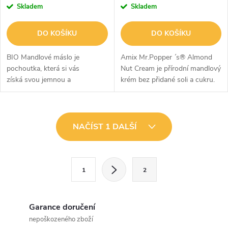
Skladem
Skladem
DO KOŠÍKU
DO KOŠÍKU
BIO Mandlové máslo je
Amix Mr.Popper ´s® Almond
pochoutka, která si vás
Nut Cream je přírodní mandlový
získá svou jemnou a
krém bez přidané soli a cukru.
podmanivou chutí 100 %
pražených mandlí z
organického zemědělství. Díky
O
tomu je toto...
NAČÍST 1 DALŠÍ
v
l
S
1
2
t
á
r
d
á
Garance doručení
a
n
nepoškozeného zboží