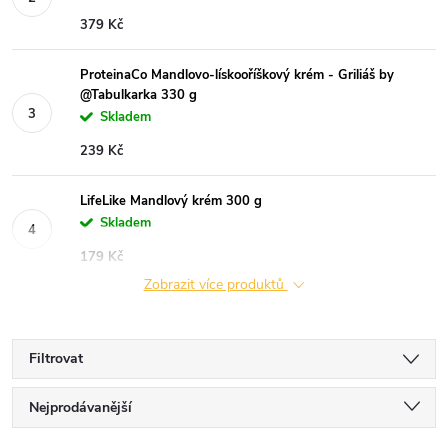
379 Kč
ProteinaCo Mandlovo-lískooříškový krém - Griliáš by
@Tabulkarka 330 g
Skladem
239 Kč
LifeLike Mandlový krém 300 g
Skladem
179 Kč
Zobrazit více produktů
Filtrovat
Ř
Nejprodávanější
Nejlevnější