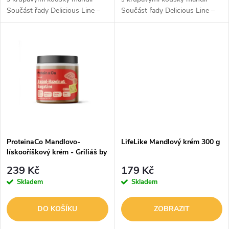
u
Součást řady Delicious Line –
Součást řady Delicious Line –
u
pro nejnáročnější chuťové
pro nejnáročnější chuťové
k
pohárky Vyrobeno ze 100%
pohárky Vyrobeno ze 100%
k
pražených mandlí Bez
pražených mandlí Bez
t
přidaného cukru, soli...
přidaného cukru, soli...
t
ů
ů
ProteinaCo Mandlovo-
LifeLike Mandlový krém 300 g
lískooříškový krém - Griliáš by
@Tabulkarka 330 g
239 Kč
179 Kč
Skladem
Skladem
DO KOŠÍKU
ZOBRAZIT