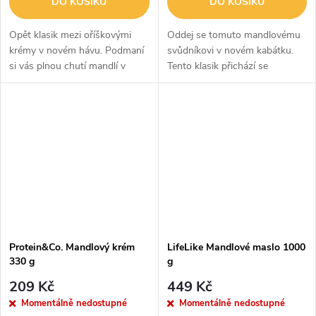
DO KOŠÍKU
DO KOŠÍKU
Opět klasik mezi oříškovými
Oddej se tomuto mandlovému
krémy v novém hávu. Podmaní
svůdníkovi v novém kabátku.
si vás plnou chutí mandlí v
Tento klasik přichází se
kombinaci s belgickou bílou
špetkou prachu z mrazem
čokoládou s jemnými
sušených jahod a bílou
kokosovými hoblinkami. Navíc
belgickou čokoládou. Je navíc
je
bohatý na omega kysel
Protein&Co. Mandlový krém
LifeLike Mandlové maslo 1000
330 g
g
209 Kč
449 Kč
Momentálně nedostupné
Momentálně nedostupné