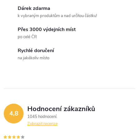
k
c
Dárek zdarma
o
k vybraným produktům a nad určitou částku!
í
v
á
Přes 3000 výdejních míst
p
po celé ČR
n
r
í
Rychlé doručení
v
na jakékoliv místo
k
y
v
ý
Hodnocení zákazníků
4,8
1045 hodnocení
p
Zobrazit recenze
i