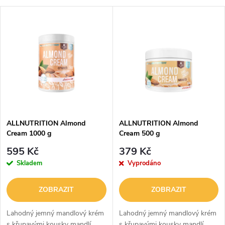
a
V
Nejdražší
z
ý
Abecedně
e
p
n
i
í
s
p
ALLNUTRITION Almond
ALLNUTRITION Almond
Cream 1000 g
Cream 500 g
p
r
595 Kč
379 Kč
r
Skladem
Vyprodáno
o
o
ZOBRAZIT
ZOBRAZIT
d
d
Lahodný jemný mandlový krém
Lahodný jemný mandlový krém
s křupavými kousky mandlí
s křupavými kousky mandlí