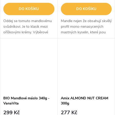
DO KOŠÍKU
DO KOŠÍKU
Oddej se tomuto mandlovému
Mandle nejen že obsahují skvělý
svůdníkovi. Je to klasik mezi
profil mono-nenasycených
oříškovými krémy. Výběrové
mastných kyselin, které jsou
americké mandle, žádné přidané
pro tělo ideálním zdrojem
cukry ani tuky – to je náš
energie, ale i hodnotný obsah
výborný
bílkovin a zejména množství...
BIO Mandlové máslo 340g -
Amix ALMOND NUT CREAM
VanaVita
300g
299 Kč
277 Kč