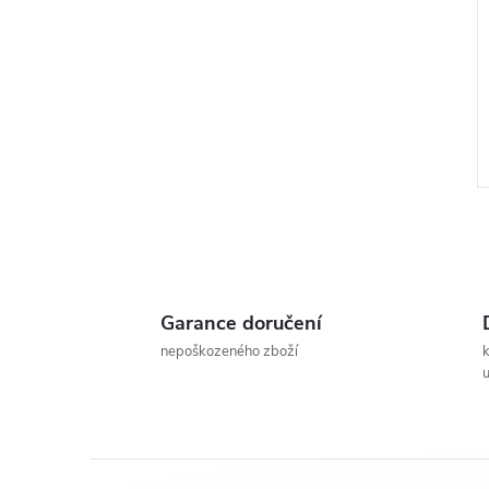
Garance doručení
l
nepoškozeného zboží
u