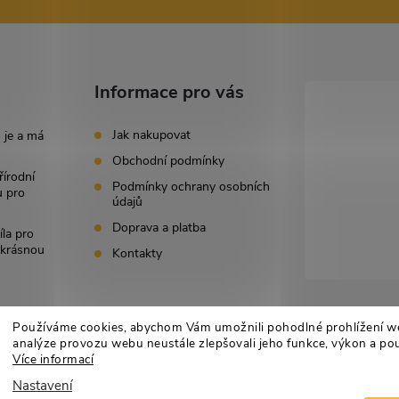
s
u
Informace pro vás
Jak nakupovat
 je a má
Obchodní podmínky
řírodní
Podmínky ochrany osobních
u pro
údajů
Doprava a platba
íla pro
i krásnou
Kontakty
Používáme cookies, abychom Vám umožnili pohodlné prohlížení w
analýze provozu webu neustále zlepšovali jeho funkce, výkon a pou
Více informací
Nastavení