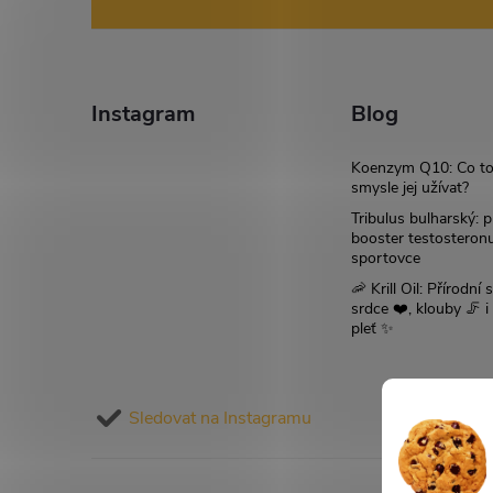
á
p
a
Instagram
Blog
t
Koenzym Q10: Co to
smysle jej užívat?
í
Tribulus bulharský: p
booster testosteron
sportovce
🦐 Krill Oil: Přírodní s
srdce ❤️, klouby 🦵 
pleť ✨
Sledovat na Instagramu