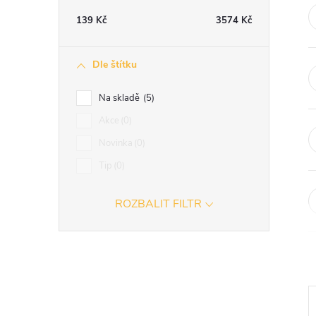
t
139
Kč
3574
Kč
r
Dle štítku
a
Na skladě
5
n
Akce
0
Novinka
0
n
Tip
0
í
ROZBALIT FILTR
p
a
n