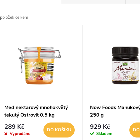
a
položek celkem
z
V
e
ý
n
p
p
s
r
p
Med nektarový mnohokvětý
Now Foods Manukov
o
tekutý Ostrovit 0,5 kg
250 g
r
289 Kč
929 Kč
d
DO KOŠÍKU
DO
Vyprodáno
Skladem