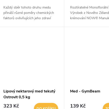
o
u
Každý sběr tohoto druhu medu
Roztíratelné Monoflorál
d
přináší různé poměry chemických
Výrobek z Nového Zélan
k
faktorů ovlivňujících jeho zdraví
krémování NOW© Manuk
u
prospěšné vlastnosti. Právě jejich
vytváří hladký, hustý, siln
t
kombinace a rozmanitost z něj činí...
který je vynikajícím doplň
k
koktejlů,...
ů
t
ů
Lipový nektarový med tekutý
Med - GymBeam
Ostrovit 0,5 kg
323 Kč
139 Kč
DO KOŠÍKU
Z