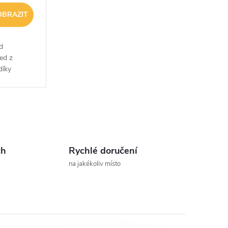
OBRAZIT
d
ed z
díky
á vysokou
enou
ch
Rychlé doručení
na jakékoliv místo