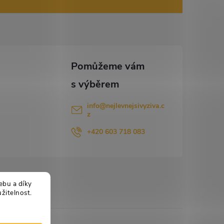
info
@
nejlevnejsivyziva.c
z
+420 603 718 083
ebu a díky
žitelnost.