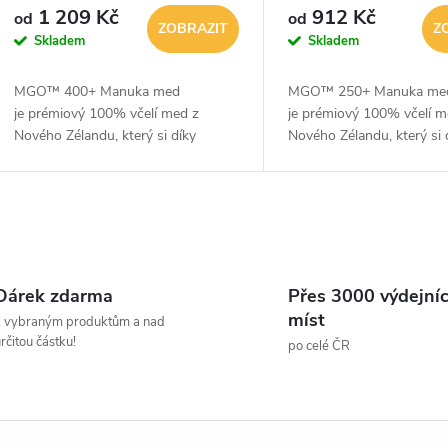
1 209 Kč
912 Kč
od
od
ZOBRAZIT
Z
Skladem
Skladem
MGO™ 400+ Manuka med
MGO™ 250+ Manuka me
je prémiový 100% včelí med z
je prémiový 100% včelí m
Nového Zélandu, který si díky
Nového Zélandu, který si 
precizní výrobě zachovává vysokou
precizní výrobě zachováv
kvalitu a dokonalou
kvalitu a dokonalou
čistotu. Obsahuje přirozenou
čistotu. Obsahuje přiroz
bioaktivní...
bioaktivní...
O
v
Dárek zdarma
Přes 3000 výdejní
míst
k vybraným produktům a nad
rčitou částku!
po celé ČR
á
d
a