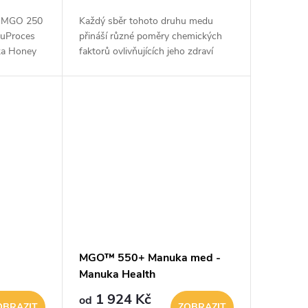
ní MGO 250
Každý sběr tohoto druhu medu
duProces
přináší různé poměry chemických
a Honey
faktorů ovlivňujících jeho zdraví
ý med,
prospěšné vlastnosti. Právě jejich
kem čaje,
kombinace a rozmanitost z něj činí...
MGO™ 550+ Manuka med -
Manuka Health
1 924 Kč
od
OBRAZIT
ZOBRAZIT