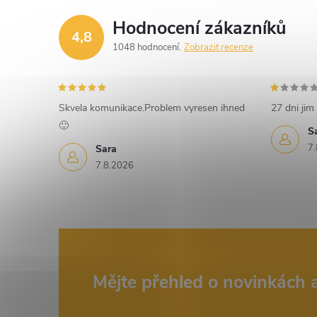
Hodnocení zákazníků
4,8
1048 hodnocení
Zobrazit recenze
í
r
Skvela komunikace.Problem vyresen ihned
27 dni jim 
🙂
S
7.
Sara
7.8.2026
Z
Mějte přehled o novinkách
i