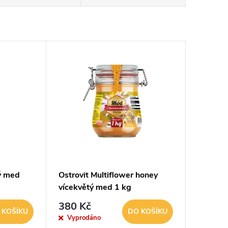
ý med
Ostrovit Multiflower honey
vícekvětý med 1 kg
380 Kč
 KOŠÍKU
DO KOŠÍKU
Vyprodáno