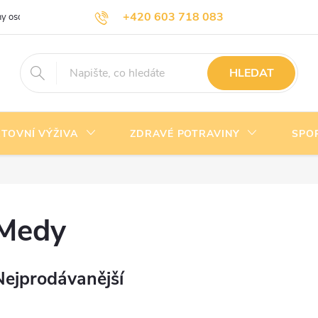
+420 603 718 083
y osobních údajů
Doprava a platba
Kontakty
info@nejlevnejsivyziva.cz
HLEDAT
TOVNÍ VÝŽIVA
ZDRAVÉ POTRAVINY
SPO
Medy
Nejprodávanější