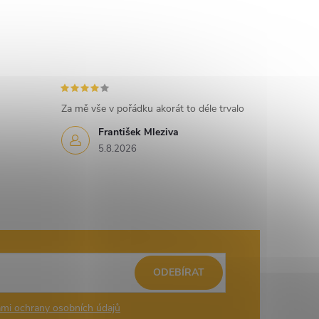
Za mě vše v pořádku akorát to déle trvalo
František Mleziva
5.8.2026
ODEBÍRAT
mi ochrany osobních údajů