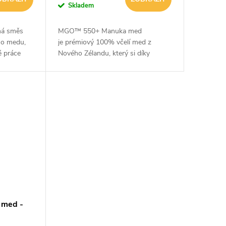
Skladem
ná směs
MGO™ 550+ Manuka med
ho medu,
je prémiový 100% včelí med z
é práce
Nového Zélandu, který si díky
i vás získá
precizní výrobě zachovává vysokou
o jde o
kvalitu a dokonalou
čistotu. Obsahuje přirozenou
bioaktivní...
med -