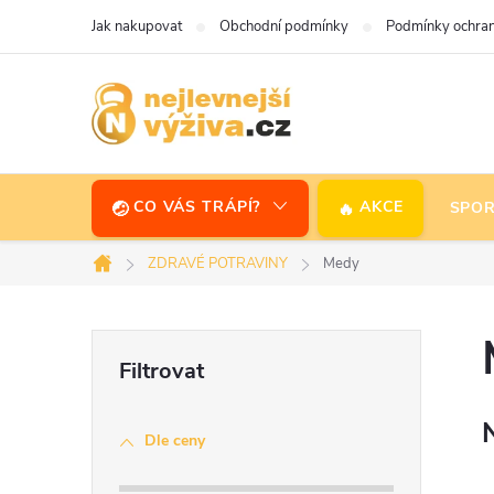
Přejít
Jak nakupovat
Obchodní podmínky
Podmínky ochran
na
obsah
CO VÁS TRÁPÍ?
AKCE
SPOR
ZDRAVÉ POTRAVINY
Medy
Domů
P
o
Dle ceny
s