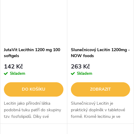
JutaVit Lecithin 1200 mg 100
Slunečnicový Lecitin 1200mg -
softgels
NOW foods
142 Kč
263 Kč
Skladem
Skladem
DO KOŠÍKU
ZOBRAZIT
Lecitin jako přírodní látka
Slunečnicový Lecitin je
podobná tuku patří do skupiny
praktický doplněk v tabletové
tzv. fosfolipidů. Díky své
formě. Kromě lecitinu je ve
polárně-apolární struktuře je
složení také fosfatidylcholin a
důležitým stavebním prvkem
polynenasycené mastné