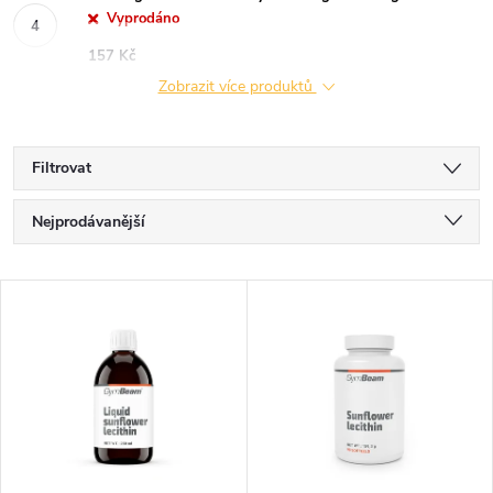
Vyprodáno
157 Kč
Zobrazit více produktů
Filtrovat
Ř
Nejprodávanější
a
Nejlevnější
V
Nejdražší
z
ý
Abecedně
e
p
n
i