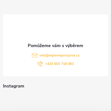
a
t
í
info
@
nejlevnejsivyziva.cz
+420 603 718 083
Instagram