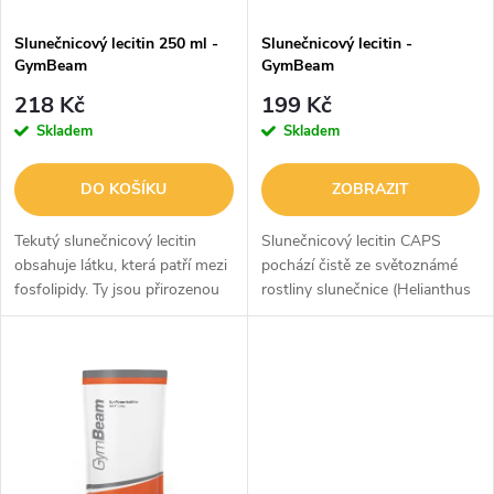
í
s
p
Slunečnicový lecitin 250 ml -
Slunečnicový lecitin -
GymBeam
GymBeam
p
r
218 Kč
199 Kč
r
Skladem
Skladem
o
o
DO KOŠÍKU
ZOBRAZIT
d
d
Tekutý slunečnicový lecitin
Slunečnicový lecitin CAPS
u
obsahuje látku, která patří mezi
pochází čistě ze světoznámé
fosfolipidy. Ty jsou přirozenou
rostliny slunečnice (Helianthus
u
součástí buněčných membrán.
annuus). Tato látka patří mezi
k
Má praktickou tekutou formu, a
fosfolipidy, které jsou
k
tak ho stačí přidat do...
přirozenou součástí
t
buněčných...
t
ů
ů