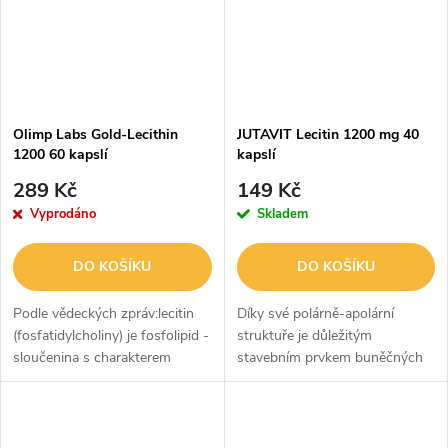
Olimp Labs Gold-Lecithin
JUTAVIT Lecitin 1200 mg 40
1200 60 kapslí
kapslí
289 Kč
149 Kč
Vyprodáno
Skladem
DO KOŠÍKU
DO KOŠÍKU
Podle vědeckých zpráv:lecitin
Díky své polárně-apolární
(fosfatidylcholiny) je fosfolipid -
struktuře je důležitým
sloučenina s charakterem
stavebním prvkem buněčných
mastných kyselin. Je přítomen v
stěn. Obzvláště hojně se
každé buňce v těle, především
vyskytuje v kostní dřeni,
jako součást buněčných...
nervovém systému, srdci a
játrech. Jeho hlavním...