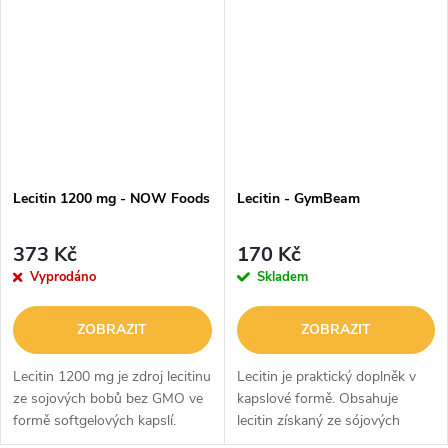
buněčných stěn. Obzvláště
kyseliny. Jedná se tedy o
hojně se...
funkční...
Lecitin 1200 mg - NOW Foods
Lecitin - GymBeam
373 Kč
170 Kč
Vyprodáno
Skladem
ZOBRAZIT
ZOBRAZIT
Lecitin 1200 mg je zdroj lecitinu
Lecitin je praktický doplněk v
ze sojových bobů bez GMO ve
kapslové formě. Obsahuje
formě softgelových kapslí.
lecitin získaný ze sójových
Sojový lecitin je bohatý na
bobů. Také vitamin E, který