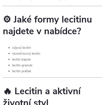
v
k
⚙️ Jaké formy lecitinu
y
najdete v nabídce?
v
ý
p
sójový lecitin
slunečnicový lecitin
i
lecitin kapsle
s
lecitin granule
lecitin prášek
u
🔥 Lecitin a aktivní
životní styl