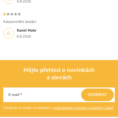
6.8.2026
Katastrofální dodání
Kamil Mahr
6.8.2026
Mějte přehled o novinkách
a slevách
Z
á
E-mail
ODEBÍRAT
p
Vložením e-mailu souhlasíte s
podmínkami ochrany osobních údajů