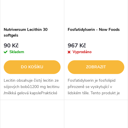
Nutriversum Lecithin 30
Fosfatidylserin - Now Foods
softgels
90 Kč
967 Kč
Skladem
Vyprodáno
DO KOŠÍKU
ZOBRAZIT
Lecitin obsahuje čistý lecitin ze
Fosfatidylserin je fosfolipid
sójových bobů1200 mg lecitinu
přirozeně se vyskytující v
/měkká gelová kapslePraktické
lidském těle. Tento produkt je
měsíční baleníVynikající poměr
získáván ze slunečnicového
cena/hodnotaLecitin je známý
lecitinu a je vhodný pro ty, kteří
mezi těmi, kteří drží...
hledají rostlinný zdroj...