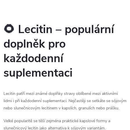
cholin, ale také vitamíny E a K.
přispívá k ochraně buněk před
Jeho užíváním podpoříte...
oxidačním stresem. Jedná se
O
tak o...
v
🌻 Lecitin – populární
l
doplněk pro
á
každodenní
d
suplementaci
a
c
Lecitin patří mezi známé doplňky stravy oblíbené mezi aktivními
í
lidmi i při každodenní suplementaci. Nejčastěji se setkáte se sójovým
p
nebo slunečnicovým lecitinem v kapslích, granulích nebo prášku.
r
Velké popularitě se těší zejména praktické kapslové formy a
slunečnicový lecitin jako alternativa k sójovým variantám.