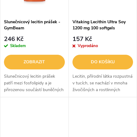
Slunečnicový lecitin prášek -
Vitaking Lecithin Ultra Soy
GymBeam
1200 mg 100 softgels
246 Kč
157 Kč
Skladem
Vyprodáno
ZOBRAZIT
DO KOŠÍKU
Slunečnicový lecitin prášek
Lecitin, přírodní látka rozpustná
patří mezi fosfolipidy a je
v tucích, se nachází v mnoha
přirozenou součástí buněčných
živočišných a rostlinných
membrán. V tomto produktu
potravinách. Nachází se také v
najdete 100 % čistý lecitin
potravinách rostlinného
získaný ze slunečnice
původu, například v sóji. Měli...
(Helianthus...