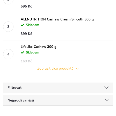
595 Kč
ALLNUTRITION Cashew Cream Smooth 500 g
Skladem
399 Kč
LifeLike Cashew 300 g
Skladem
169 Kč
Zobrazit více produktů
Filtrovat
Ř
Nejprodávanější
a
Nejlevnější