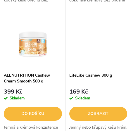
kousky kešu ořechů Bez
dokonale krémový Bez přidané
u
přidané soli nebo palmového
soli nebo palmového oleje
k
oleje Delicious line – pro
Delikátní řada – pro náročnější
k
náročnější zákazníky Vynikající
Vynikající zdroj zdravých tuků
t
zdroj...
a...
t
ů
ů
ALLNUTRITION Cashew
LifeLike Cashew 300 g
Cream Smooth 500 g
399 Kč
169 Kč
Skladem
Skladem
DO KOŠÍKU
ZOBRAZIT
Jemná a krémová konzistence
Jemný nebo křupavý kešu krém.