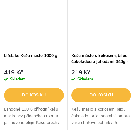
LifeLike Kešu maslo 1000 g
Kešu máslo s kokosem, bílou
čokoládou a jahodami 340g -
GymBeam
419 Kč
219 Kč
Skladem
Skladem
DO KOŠÍKU
DO KOŠÍKU
Lahodné 100% přírodní kešu
Kešu máslo s kokosem, bílou
máslo bez přidaného cukru a
čokoládou a jahodami si omotá
palmového oleje. Kešu ořechy
vaše chuťové pohárky! Je
mají přirozeně sladkou chuť,
vyrobeno z křupavých kešu