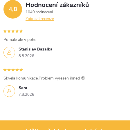
Hodnocení zákazníků
k
4,8
1049 hodnocení
y
Zobrazit recenze
v
Pomalé ale v poho
ý
Stanislav Bazalka
p
8.8.2026
i
s
Skvela komunikace.Problem vyresen ihned 🙂
u
Sara
7.8.2026