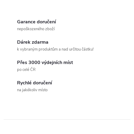
díky čemuž patří k
oříšků, kokosu, lahodné bílé...
nejoblíbenějším oříškem. Kešu
O
máslo je...
v
Garance doručení
nepoškozeného zboží
l
Dárek zdarma
á
k vybraným produktům a nad určitou částku!
d
Přes 3000 výdejních míst
a
po celé ČR
c
Rychlé doručení
na jakékoliv místo
í
p
r
v