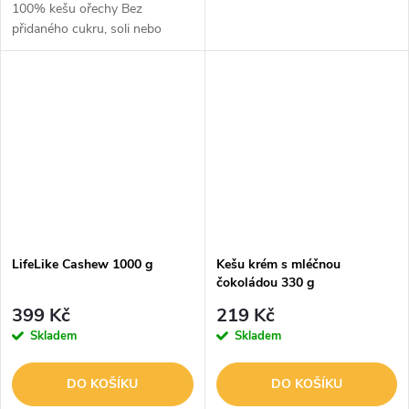
100% kešu ořechy Bez
přidaného cukru, soli nebo
palmového oleje Lahodné
Bohatý a přirozený zdroj
mnoha minerálů a vlákniny
Obsahuje převážně...
LifeLike Cashew 1000 g
Kešu krém s mléčnou
čokoládou 330 g
399 Kč
219 Kč
Skladem
Skladem
DO KOŠÍKU
DO KOŠÍKU