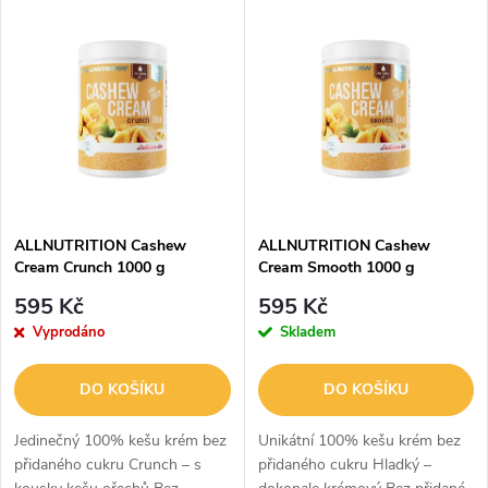
V
Nejdražší
z
ý
Abecedně
e
p
n
i
í
s
p
ALLNUTRITION Cashew
ALLNUTRITION Cashew
Cream Crunch 1000 g
Cream Smooth 1000 g
p
r
595 Kč
595 Kč
r
Vyprodáno
Skladem
o
o
DO KOŠÍKU
DO KOŠÍKU
d
d
Jedinečný 100% kešu krém bez
Unikátní 100% kešu krém bez
u
přidaného cukru Crunch – s
přidaného cukru Hladký –