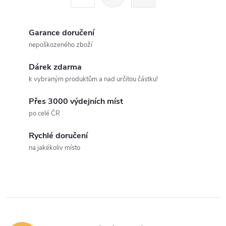
t
á
r
d
á
Garance doručení
a
n
nepoškozeného zboží
k
c
Dárek zdarma
o
k vybraným produktům a nad určitou částku!
í
v
á
Přes 3000 výdejních míst
p
po celé ČR
n
r
í
Rychlé doručení
v
na jakékoliv místo
k
y
v