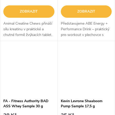
ZOBRAZIT
ZOBRAZIT
Animal Creatine Chews přináší
Představujeme ABE Energy +
sílu kreatinu v praktické a
Performance Drink – praktický
chutné formě žvýkacích tablet.
pre-workout v plechovce s
Žádný shaker, žádná voda –
nulovým obsahem cukru, který
prostě rozžvýkáš a jedeš.Každá
spojuje oblíbené složky
dávka obsahuje 5 g kreatin...
předtréninkovek do
osvěžujícího nápoje...
FA - Fitness Authority BAD
Kevin Levrone Shaaboom
ASS Whey Sample 30 g
Pump Sample 17,5 g