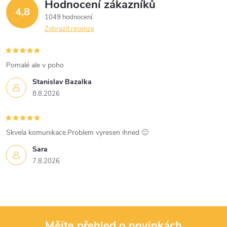
ý
Hodnocení zákazníků
4,8
1049 hodnocení
p
Zobrazit recenze
i
s
Pomalé ale v poho
u
Stanislav Bazalka
8.8.2026
Skvela komunikace.Problem vyresen ihned 🙂
Sara
7.8.2026
Mějte přehled o novinkách