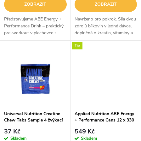
o
ZOBRAZIT
ZOBRAZIT
d
d
Představujeme ABE Energy +
Navrženo pro pokrok. Síla dvou
u
Performance Drink – praktický
zdrojů bílkovin v jedné dávce,
pre-workout v plechovce s
doplněná o kreatin, vitaminy a
u
nulovým obsahem cukru, který
aminokyseliny, ve službách
k
Tip
spojuje oblíbené složky
tvých svalů. Iso Whey Platinum
k
předtréninkovek do
není jen klasický protein...
t
osvěžujícího nápoje...
t
ů
ů
Universal Nutrition Creatine
Applied Nutrition ABE Energy
Chew Tabs Sample 4 žvýkací
+ Performance Cans 12 x 330
tablety
ml
37 Kč
549 Kč
Skladem
Skladem