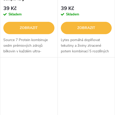
39 Kč
39 Kč
Skladem
Skladem
ZOBRAZIT
ZOBRAZIT
Source 7 Protein kombinuje
Lytes pomáhá doplňovat
sedm prémiových zdrojů
tekutiny a živiny ztracené
bílkovin v každém ultra-
potem kombinací 5 rozdílných
krémovém, extra dekadentním
elektrolytů. Osvěžující příchutě
shakeu. Výjimečně skvělá chuť
s 20 kaloriemi a 1 gramem
je doplněna snadným mícháním
sacharidů motivují ke správné
a 22 gramy...
hydrataci...