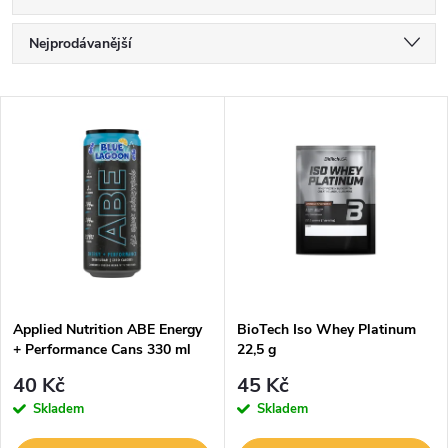
Ř
Nejprodávanější
a
Nejlevnější
V
Nejdražší
z
ý
Abecedně
e
p
n
i
í
s
p
Applied Nutrition ABE Energy
BioTech Iso Whey Platinum
+ Performance Cans 330 ml
22,5 g
p
r
40 Kč
45 Kč
r
Skladem
Skladem
o