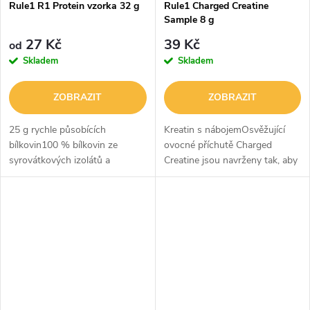
Rule1 R1 Protein vzorka 32 g
Rule1 Charged Creatine
Sample 8 g
27 Kč
39 Kč
od
Skladem
Skladem
ZOBRAZIT
ZOBRAZIT
25 g rychle působících
Kreatin s nábojemOsvěžující
bílkovin100 % bílkovin ze
ovocné příchutě Charged
syrovátkových izolátů a
Creatine jsou navrženy tak, aby
hydrolyzátů - žádné
podporovaly vylepšený trénink
syrovátkové koncentráty!6+ g
díky hydrataci, energii a vyšší
BCAATento vlajkový protein je
tréninkové kapacitě. 5 g...
vyroben ze superčistého...