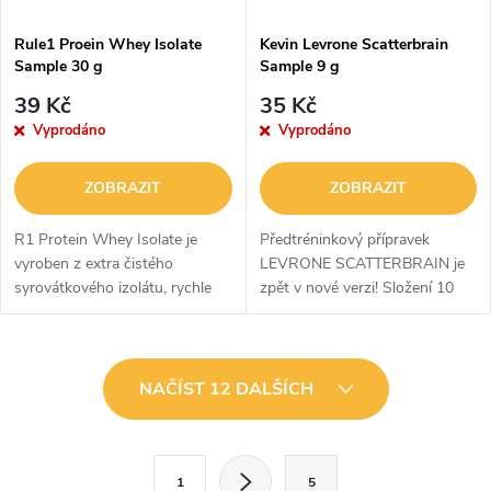
Rule1 Proein Whey Isolate
Kevin Levrone Scatterbrain
Sample 30 g
Sample 9 g
39 Kč
35 Kč
Vyprodáno
Vyprodáno
ZOBRAZIT
ZOBRAZIT
R1 Protein Whey Isolate je
Předtréninkový přípravek
vyroben z extra čistého
LEVRONE SCATTERBRAIN je
syrovátkového izolátu, rychle
zpět v nové verzi! Složení 10
působícího částečně
účinných látek, které byly
hydrolyzovaného
vybrány v optimálním poměru,
syrovátkového izolátu a
zaručuje skutečnou podporu
O
prakticky ničeho jiného. Tato...
během...
NAČÍST 12 DALŠÍCH
v
l
S
1
5