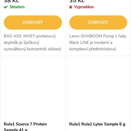
38 Kč
35 Kč
Skladem
Vyprodáno
ZOBRAZIT
ZOBRAZIT
BAD ASS WHEY proteinový
Levro SHABOOM Pump z řady
doplněk je špičkový
Black LINE je moderní a
syrovátkový koncentrát získaný
komplexní předtréninkový
z nejkvalitnějších surovin.
přípravek navržený tak, aby
Produkt vám umožňuje
stimuloval tělo a maximalizoval
obohatit váš denní jídelníček o
váš trénink. Doporučuje se pro
kompletní bílkoviny,...
fyzicky...
Rule1 Source 7 Protein
Rule1 Rule1 Lytes Sample 6 g
Sample 41 g