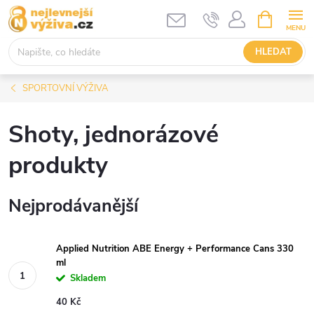
Přejít
NÁKUPNÍ
KOŠÍK
na
obsah
HLEDAT
SPORTOVNÍ VÝŽIVA
Shoty, jednorázové
produkty
Nejprodávanější
Applied Nutrition ABE Energy + Performance Cans 330
ml
Skladem
40 Kč