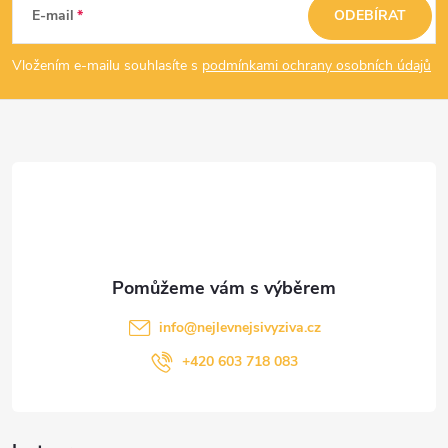
á
E-mail
ODEBÍRAT
p
Vložením e-mailu souhlasíte s
podmínkami ochrany osobních údajů
a
t
í
info
@
nejlevnejsivyziva.cz
+420 603 718 083