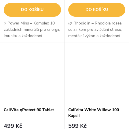
DO KOŠÍKU
DO KOŠÍKU
⚡ Power Mins – Komplex 10
🌿 Rhodiolin – Rhodiola rosea
základních minerálů pro energii,
se zinkem pro zvládání stresu,
imunitu a každodenní
mentální výkon a každodenní
vitalituPower Mins je komplexní
vitalituRhodiolin kombinuje sílu
minerální doplněk stravy
adaptogenní byliny Rhodiola
obsahující 10 esenciálních
rosea (rozchodnice růžová) s...
minerálů,...
CaliVita qProtect 90 Tablet
CaliVita White Willow 100
Kapslí
499 Kč
599 Kč