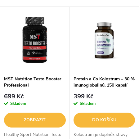
a
Nejlevnější
V
Nejdražší
z
ý
Abecedně
e
p
n
i
í
s
p
MST Nutrition Testo Booster
Protein a Co Kolostrum – 30 %
Professional
imunoglobulinů, 150 kapslí
p
r
699 Kč
399 Kč
r
Skladem
Skladem
o
o
ZOBRAZIT
DO KOŠÍKU
d
d
Healthy Sport Nutrition Testo
Kolostrum je doplněk stravy