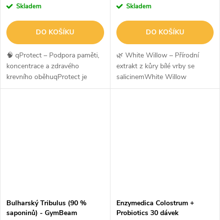
Skladem
Skladem
DO KOŠÍKU
DO KOŠÍKU
🧠 qProtect – Podpora paměti,
🌿 White Willow – Přírodní
koncentrace a zdravého
extrakt z kůry bílé vrby se
krevního oběhuqProtect je
salicinemWhite Willow
komplexní doplněk stravy
obsahuje 400 mg prášku z kůry
navržený pro podporu mozkové
bílé vrby (Salix alba) v každé
činnosti, koncentrace, paměti a
kapsli. Kůra bílé vrby je po
zdravého...
staletí...
Bulharský Tribulus (90 %
Enzymedica Colostrum +
saponinů) - GymBeam
Probiotics 30 dávek