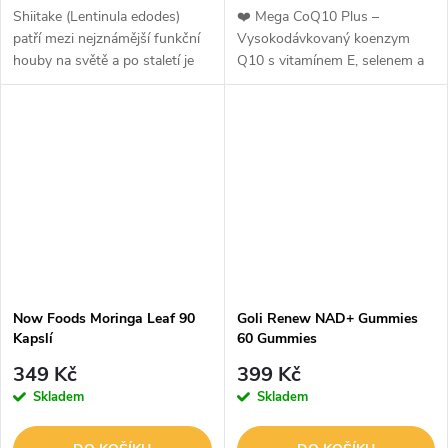
Shiitake (Lentinula edodes)
❤️ Mega CoQ10 Plus –
patří mezi nejznámější funkční
Vysokodávkovaný koenzym
houby na světě a po staletí je
Q10 s vitamínem E, selenem a
součástí tradiční asijské výživy.
beta-karotenem pro podporu
Tento doplněk stravy obsahuje
energie, srdce a ochranu
400 mg kvalitního...
buněkMega CoQ10 Plus je
prémiový doplněk stravy...
Now Foods Moringa Leaf 90
Goli Renew NAD+ Gummies
Kapslí
60 Gummies
349 Kč
399 Kč
Skladem
Skladem