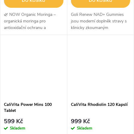
DO KOŠÍKU
DO KOŠÍKU
🌿 NOW Organic Moringa –
Goli Renew NAD+ Gummies
organická moringa pro
jsou moderní doplněk stravy s
antioxidační ochranu a
klinicky zkoumaným
každodenní vitalituNOW
nikotinamid ribosidem (NR),
Organic Moringa obsahuje
který slouží jako prekurzor
100% organické listy moringy
koenzymu NAD+. Ten hraje
(Moringa oleifera), známé také...
zásadní roli při tvorbě...
CaliVita Power Mins 100
CaliVita Rhodiolin 120 Kapslí
Tablet
599 Kč
999 Kč
Skladem
Skladem