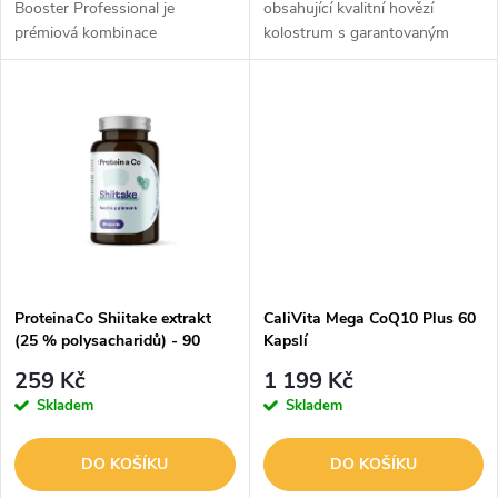
u
Booster Professional je
obsahující kvalitní hovězí
prémiová kombinace
kolostrum s garantovaným
u
rostlinných extraktů, vitamínů a
obsahem 30 % imunoglobulinů
k
minerálů určená pro aktivní
(IgG) a minimálně 70 %
k
muže. Obsahuje klinicky známý
bílkovin. Kolostrum, známé také
t
extrakt...
jako mlezivo,...
t
ů
ů
ProteinaCo Shiitake extrakt
CaliVita Mega CoQ10 Plus 60
(25 % polysacharidů) - 90
Kapslí
kapslí
259 Kč
1 199 Kč
Skladem
Skladem
DO KOŠÍKU
DO KOŠÍKU