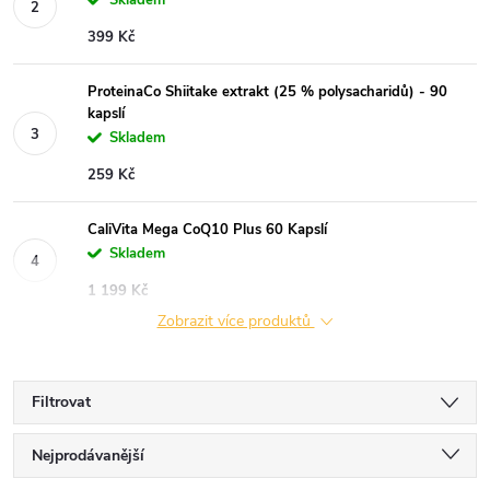
Skladem
399 Kč
ProteinaCo Shiitake extrakt (25 % polysacharidů) - 90
kapslí
Skladem
259 Kč
CaliVita Mega CoQ10 Plus 60 Kapslí
Skladem
1 199 Kč
Zobrazit více produktů
Filtrovat
Ř
Nejprodávanější