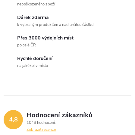
a
n
nepoškozeného zboží
k
c
Dárek zdarma
o
k vybraným produktům a nad určitou částku!
í
v
á
Přes 3000 výdejních míst
p
po celé ČR
n
r
í
Rychlé doručení
v
na jakékoliv místo
k
y
v
ý
Hodnocení zákazníků
4,8
1048 hodnocení
p
Zobrazit recenze