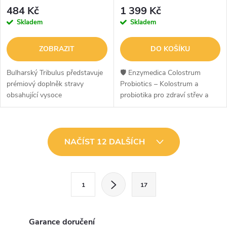
484 Kč
1 399 Kč
Skladem
Skladem
ZOBRAZIT
DO KOŠÍKU
Bulharský Tribulus představuje
🛡️ Enzymedica Colostrum
prémiový doplněk stravy
Probiotics – Kolostrum a
obsahující vysoce
probiotika pro zdraví střev a
koncentrovaný extrakt z
podporu imunityEnzymedica
kotvičníku zemního (Tribulus
Colostrum Probiotics
terrestris), který pochází z
kombinuje sílu kravského
O
Bulharska – oblasti...
kolostra z krav krmených...
NAČÍST 12 DALŠÍCH
v
l
S
1
17
t
á
r
d
á
Garance doručení