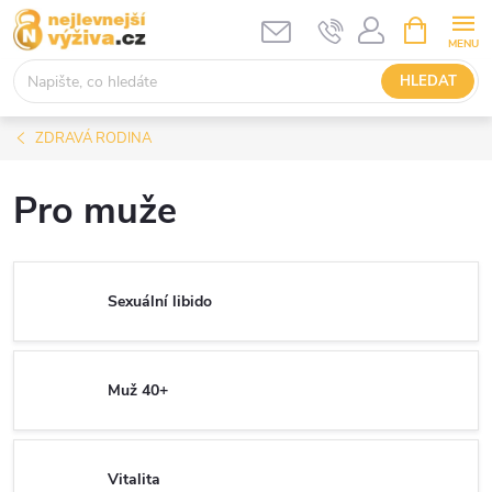
Přejít
NÁKUPNÍ
KOŠÍK
na
obsah
HLEDAT
ZDRAVÁ RODINA
Pro muže
Sexuální libido
Muž 40+
Vitalita