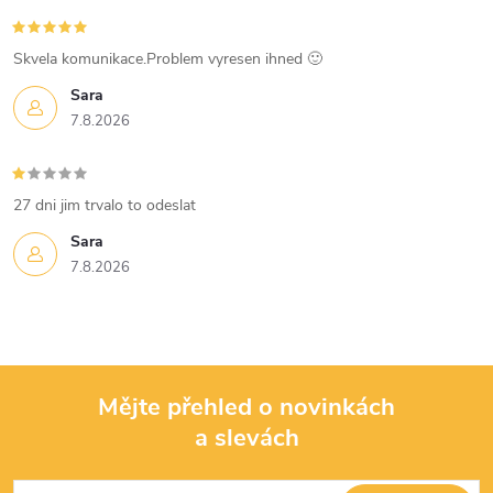
i
s
Skvela komunikace.Problem vyresen ihned 🙂
u
Sara
7.8.2026
27 dni jim trvalo to odeslat
Sara
7.8.2026
Mějte přehled o novinkách
a slevách
Z