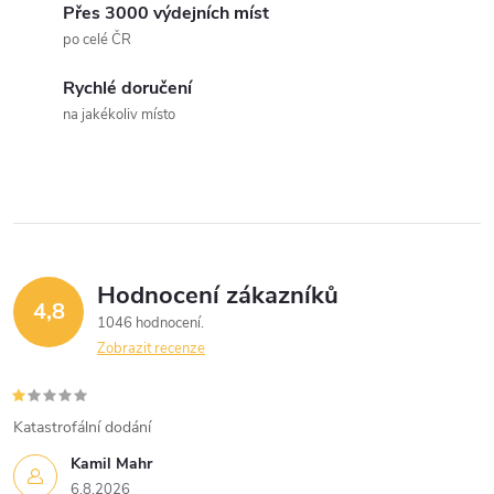
d
Přes 3000 výdejních míst
a
po celé ČR
c
Rychlé doručení
na jakékoliv místo
í
p
r
v
Hodnocení zákazníků
k
4,8
1046 hodnocení
y
Zobrazit recenze
v
Katastrofální dodání
ý
Kamil Mahr
p
6.8.2026