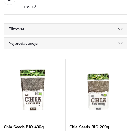
139 Kč
Filtrovat
Ř
Nejprodávanější
a
Nejlevnější
V
Nejdražší
z
ý
Abecedně
e
p
n
i
í
s
Chia Seeds BIO 400g
Chia Seeds BIO 200g