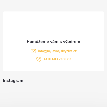
a
t
í
info
@
nejlevnejsivyziva.cz
+420 603 718 083
Instagram