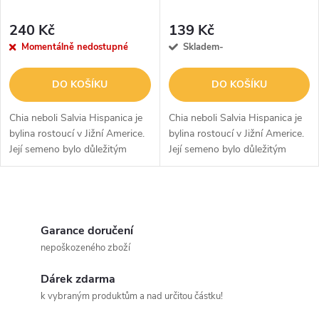
p
p
r
240 Kč
139 Kč
r
Momentálně nedostupné
Skladem-
o
o
DO KOŠÍKU
DO KOŠÍKU
d
d
Chia neboli Salvia Hispanica je
Chia neboli Salvia Hispanica je
u
bylina rostoucí v Jižní Americe.
bylina rostoucí v Jižní Americe.
Její semeno bylo důležitým
Její semeno bylo důležitým
u
zdrojem živin po staletí,
zdrojem živin po staletí,
k
obsahuje totiž optimální poměr
obsahuje totiž optimální poměr
k
živin. Semena Purasana jsou...
živin. Semena Purasana jsou...
O
t
t
v
Garance doručení
ů
nepoškozeného zboží
ů
l
Dárek zdarma
á
k vybraným produktům a nad určitou částku!