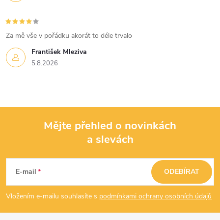
i
s
Za mě vše v pořádku akorát to déle trvalo
u
František Mleziva
5.8.2026
Mějte přehled o novinkách
a slevách
Z
á
E-mail
ODEBÍRAT
p
Vložením e-mailu souhlasíte s
podmínkami ochrany osobních údajů