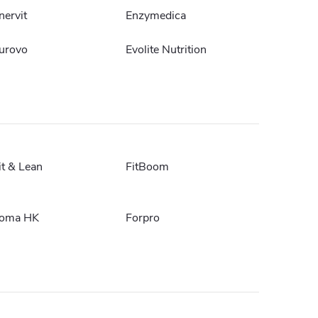
nervit
Enzymedica
urovo
Evolite Nutrition
it & Lean
FitBoom
oma HK
Forpro