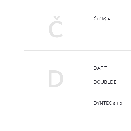
Č
Čočkýna
D
DAFIT
DOUBLE E
DYNTEC s.r.o.