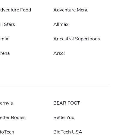
dventure Food
Adventure Menu
ll Stars
Allmax
mix
Ancestral Superfoods
rena
Arsci
arny's
BEAR FOOT
etter Bodies
BetterYou
ioTech
BioTech USA