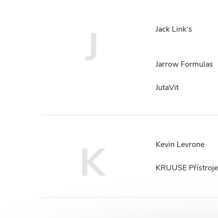
J
Jack Link‘s
Jarrow Formulas
JutaVit
K
Kevin Levrone
KRUUSE Přístroje