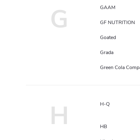
G
GAAM
GF NUTRITION
Goated
Grada
Green Cola Comp
H
H-Q
HB