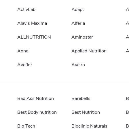
ActivLab
Adapt
A
Alavis Maxima
Alferia
A
ALLNUTRITION
Aminostar
A
Aone
Applied Nutrition
A
Aveflor
Aveiro
Bad Ass Nutrition
Barebells
B
Best Body nutrition
Best Nutrition
B
Bio Tech
Bioclinic Naturals
B