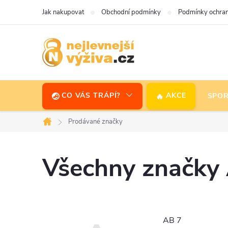
Přejít
Jak nakupovat
Obchodní podmínky
Podmínky ochran
na
obsah
CO VÁS TRÁPÍ?
AKCE
SPOR
Prodávané značky
Domů
Všechny značky
AB 7