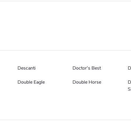
Descanti
Doctor's Best
D
Double Eagle
Double Horse
D
S