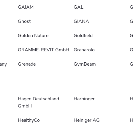
GAIAM
GAL
G
Ghost
GIANA
G
Golden Nature
Goldfield
G
GRAMME-REVIT GmbH
Granarolo
G
any
Grenade
GymBeam
G
Hagen Deutschland
Harbinger
H
GmbH
HealthyCo
Heiniger AG
H