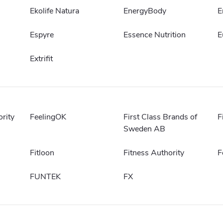
Ekolife Natura
EnergyBody
E
Espyre
Essence Nutrition
E
Extrifit
ority
FeelingOK
First Class Brands of
F
Sweden AB
Fitloon
Fitness Authority
F
FUNTEK
FX