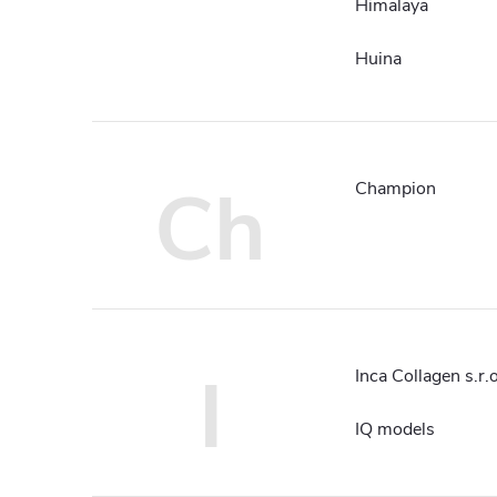
Himalaya
Huina
Ch
Champion
I
Inca Collagen s.r.o
IQ models