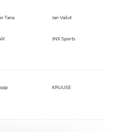
an Tana
Jan Vašut
NX
JNX Sports
opp
KRUUSE