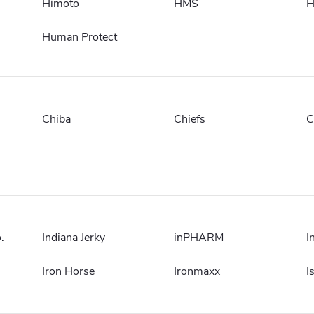
Himoto
HMS
H
Human Protect
Chiba
Chiefs
C
.
Indiana Jerky
inPHARM
I
Iron Horse
Ironmaxx
I