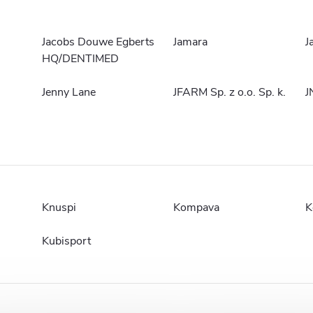
Jacobs Douwe Egberts
Jamara
J
HQ/DENTIMED
Jenny Lane
JFARM Sp. z o.o. Sp. k.
J
Knuspi
Kompava
K
Kubisport