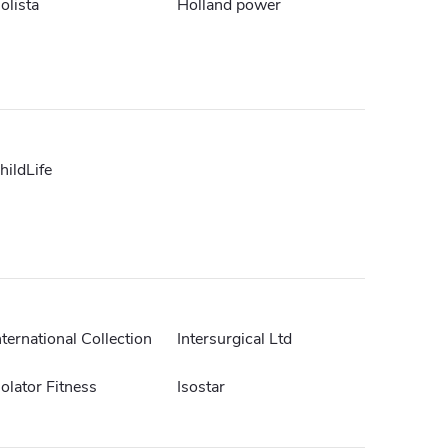
olista
Holland power
hildLife
nternational Collection
Intersurgical Ltd
solator Fitness
Isostar