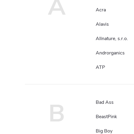
A
Acra
Alavis
Allnature, s.r.o.
Androrganics
ATP
B
Bad Ass
BeastPink
Big Boy