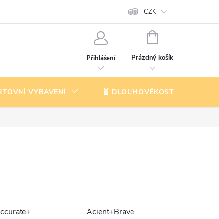
CZK
NÁKUPNÍ
KOŠÍK
Prázdný košík
Přihlášení
RTOVNÍ VYBAVENÍ
🧬 DLOUHOVĚKOST
K
ccurate+
Acient+Brave