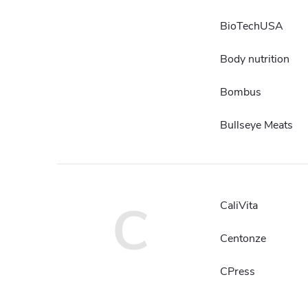
BioTechUSA
Body nutrition
Bombus
Bullseye Meats
C
CaliVita
Centonze
CPress