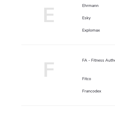
E
Ehrmann
Esky
Explomax
F
FA - Fitness Auth
Fitco
Francodex