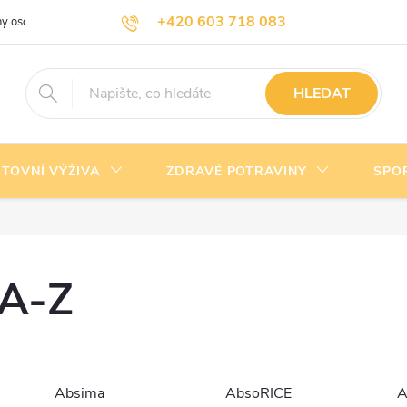
+420 603 718 083
y osobních údajů
Doprava a platba
Kontakty
info@nejlevnejsivyziva.cz
HLEDAT
TOVNÍ VÝŽIVA
ZDRAVÉ POTRAVINY
SPO
 A-Z
Absima
AbsoRICE
A