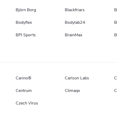
Björn Borg
Blackfriars
B
Bodyflex
Bodylab24
B
BPI Sports
BrainMax
B
Carino®
Carlson Labs
C
Centrum
Climaqx
C
Czech Virus