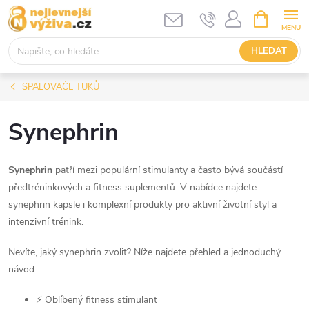
Přejít
NÁKUPNÍ
KOŠÍK
na
obsah
HLEDAT
SPALOVAČE TUKŮ
Synephrin
Synephrin
patří mezi populární stimulanty a často bývá součástí
předtréninkových a fitness suplementů. V nabídce najdete
synephrin kapsle i komplexní produkty pro aktivní životní styl a
intenzivní trénink.
Nevíte, jaký synephrin zvolit? Níže najdete přehled a jednoduchý
návod.
⚡ Oblíbený fitness stimulant