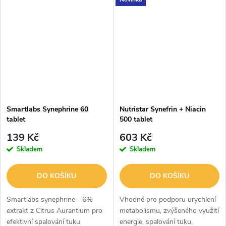
zároveň znižuje pocit hladu, čím
napomáha spaľovaniu tukov.
Smartlabs Synephrine 60
Nutristar Synefrin + Niacin
tablet
500 tablet
139 Kč
603 Kč
Skladem
Skladem
DO KOŠÍKU
DO KOŠÍKU
Smartlabs synephrine - 6%
Vhodné pro podporu urychlení
extrakt z Citrus Aurantium pro
metabolismu, zvýšeného využití
efektivní spalování tuku
energie, spalování tuku,