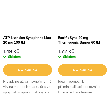
ATP Nutrition Synephrine Max
Extrifit Syne 20 mg
20 mg 100 tbl
Thermogenic Burner 60 tbl
149 Kč
172 Kč
Skladem
Skladem
DO KOŠÍKU
DO KOŠÍKU
Pravidelné užívání synefrinu má
Ideální pomocník
vliv na metabolismus tuků a ve
při minimalizaci podkožního
spojitostí s úpravou stravy a s
tuku a redukci tělesné
pravidelnou pohybovou
hmotnosti.
aktivitou napomáhá kontrole
tělesné hmotnosti.