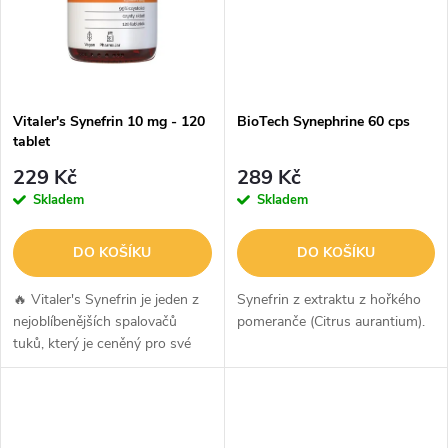
ů
ů
Vitaler's Synefrin 10 mg - 120
BioTech Synephrine 60 cps
tablet
229 Kč
289 Kč
Skladem
Skladem
DO KOŠÍKU
DO KOŠÍKU
🔥 Vitaler's Synefrin je jeden z
Synefrin z extraktu z hořkého
nejoblíbenějších spalovačů
pomeranče (Citrus aurantium).
tuků, který je ceněný pro své
termogenní a lipolytické účinky.
Synefrin přirozeně podporuje
zvýšení tělesné teploty,...