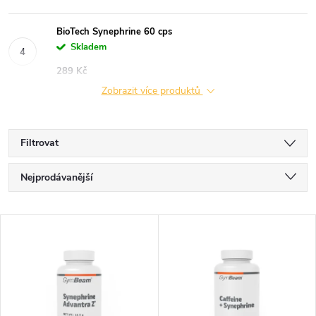
BioTech Synephrine 60 cps
Skladem
289 Kč
Zobrazit více produktů
Filtrovat
Ř
Nejprodávanější
a
Nejlevnější
V
Nejdražší
z
ý
Abecedně
e
p