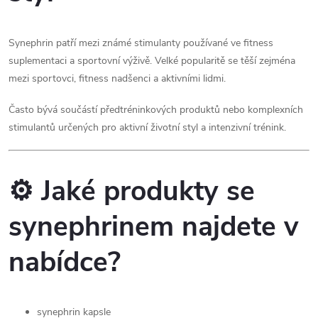
r
í
v
Synephrin patří mezi známé stimulanty používané ve fitness
suplementaci a sportovní výživě. Velké popularitě se těší zejména
k
mezi sportovci, fitness nadšenci a aktivními lidmi.
y
Často bývá součástí předtréninkových produktů nebo komplexních
v
stimulantů určených pro aktivní životní styl a intenzivní trénink.
ý
p
⚙️ Jaké produkty se
i
synephrinem najdete v
s
nabídce?
u
synephrin kapsle