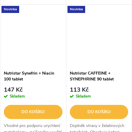
kontrolu hmotnosti.
Novinka
Novinka
Nutristar Synefrin + Niacin
Nutristar CAFFEINE +
100 tablet
SYNEPHRINE 90 tablet
147 Kč
113 Kč
Skladem
Skladem
DO KOŠÍKU
DO KOŠÍKU
Vhodné pro podporu urychlení
Doplněk stravy v želatinových