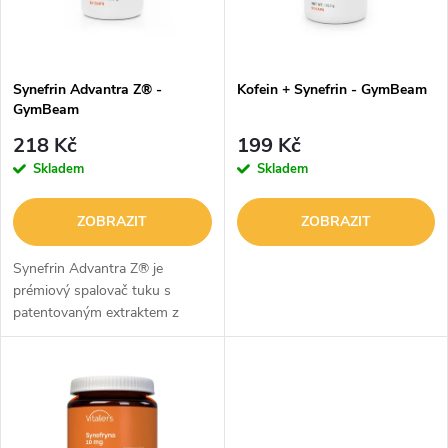
n
i
í
s
p
Synefrin Advantra Z® -
Kofein + Synefrin - GymBeam
GymBeam
p
r
218 Kč
199 Kč
r
Skladem
Skladem
o
o
ZOBRAZIT
ZOBRAZIT
d
d
Synefrin Advantra Z® je
u
prémiový spalovač tuku s
patentovaným extraktem z
u
pomerančovníku hořkého. V
k
jedné kapsli tělu dodáte 20 mg
k
čistého synefrinu. Přispívá
t
například k...
t