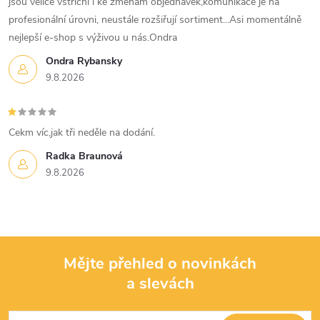
jsou velice vstřícní i ke změnám objednávek,komunikace je na
profesionální úrovni, neustále rozšiřují sortiment...Asi momentálně
nejlepší e-shop s výživou u nás.Ondra
Ondra Rybansky
9.8.2026
Cekm víc,jak tři neděle na dodání.
Radka Braunová
9.8.2026
Mějte přehled o novinkách
a slevách
Z