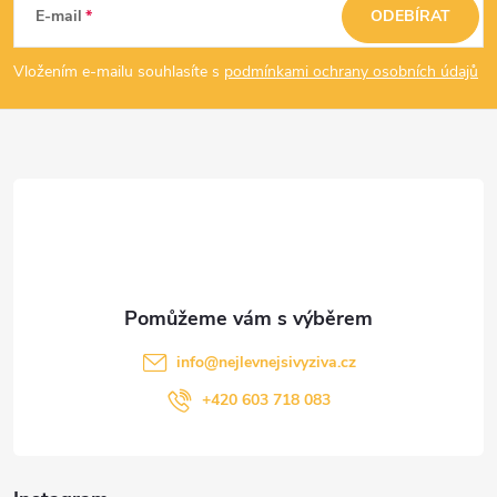
á
E-mail
ODEBÍRAT
p
Vložením e-mailu souhlasíte s
podmínkami ochrany osobních údajů
a
t
í
info
@
nejlevnejsivyziva.cz
+420 603 718 083