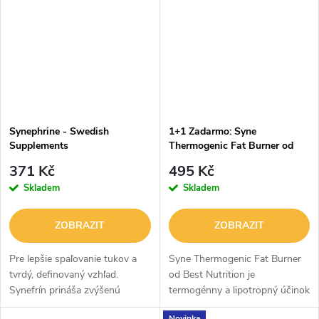
Synephrine - Swedish
1+1 Zadarmo: Syne
Supplements
Thermogenic Fat Burner od
Best Nutrition
371 Kč
495 Kč
Skladem
Skladem
ZOBRAZIT
ZOBRAZIT
Pre lepšie spaľovanie tukov a
Syne Thermogenic Fat Burner
tvrdý, definovaný vzhľad.
od Best Nutrition je
Synefrín prináša zvýšenú
termogénny a lipotropný účinok
termogenézu, koncentráciu, ale
(premieňa tuk na teplo).
Novinka