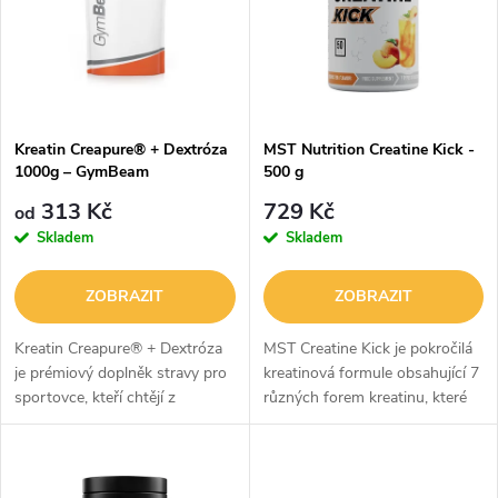
e
p
n
i
í
s
p
Kreatin Creapure® + Dextróza
MST Nutrition Creatine Kick -
1000g – GymBeam
500 g
p
r
313 Kč
729 Kč
od
r
Skladem
Skladem
o
o
ZOBRAZIT
ZOBRAZIT
d
d
Kreatin Creapure® + Dextróza
MST Creatine Kick je pokročilá
u
je prémiový doplněk stravy pro
kreatinová formule obsahující 7
sportovce, kteří chtějí z
různých forem kreatinu, které
u
tréninku vyždímat maximum. V
jsou doplněny o L-citrulin a
k
jedné dávce kombinuje 3 g
sibiřský ženšen. Produkt byl
k
čistého kreatinu Creapure® s
vyvinut pro sportovce...
32,4 g...