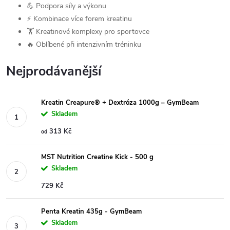
💪 Podpora síly a výkonu
⚡ Kombinace více forem kreatinu
🏋️ Kreatinové komplexy pro sportovce
🔥 Oblíbené při intenzivním tréninku
Nejprodávanější
Kreatin Creapure® + Dextróza 1000g – GymBeam
Skladem
313 Kč
od
MST Nutrition Creatine Kick - 500 g
Skladem
729 Kč
Penta Kreatin 435g - GymBeam
Skladem