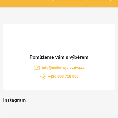
a
t
í
info
@
nejlevnejsivyziva.cz
+420 603 718 083
Instagram