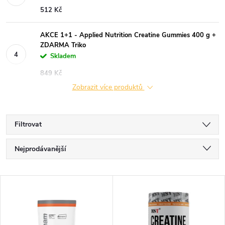
512 Kč
AKCE 1+1 - Applied Nutrition Creatine Gummies 400 g +
ZDARMA Triko
Skladem
849 Kč
Zobrazit více produktů
Filtrovat
Ř
Nejprodávanější
a
Nejlevnější
V
Nejdražší
z
ý
Abecedně