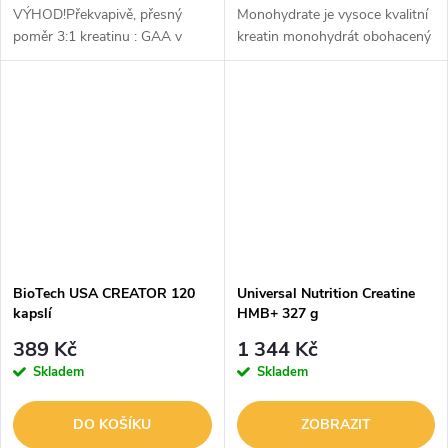
VÝHOD!Překvapivě, přesný
Monohydrate je vysoce kvalitní
poměr 3:1 kreatinu : GAA v
kreatin monohydrát obohacený
produktu MY LEAN CREATINE
o taurin ⚡. Patří mezi nejlépe
zvyšuje hladinu kreatinu v
prozkoumané a nejúčinnější
mozku a svalové tkáni
doplňky, které podporují...
efektivněji pro lepší...
BioTech USA CREATOR 120
Universal Nutrition Creatine
kapslí
HMB+ 327 g
389 Kč
1 344 Kč
Skladem
Skladem
DO KOŠÍKU
ZOBRAZIT