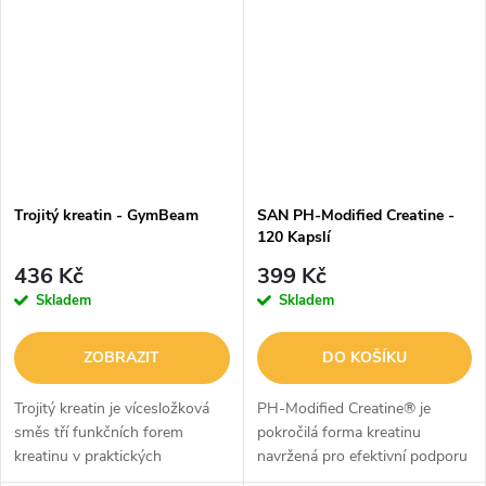
dodává 3 g čistého kreatinu,...
získáte 160 gumových
bonbonů, 40 denních dávek a...
Trojitý kreatin - GymBeam
SAN PH-Modified Creatine -
120 Kapslí
436 Kč
399 Kč
Skladem
Skladem
ZOBRAZIT
DO KOŠÍKU
Trojitý kreatin je vícesložková
PH-Modified Creatine® je
směs tří funkčních forem
pokročilá forma kreatinu
kreatinu v praktických
navržená pro efektivní podporu
tabletách. V jedné dávce tělu
síly, výkonu a svalového růstu.