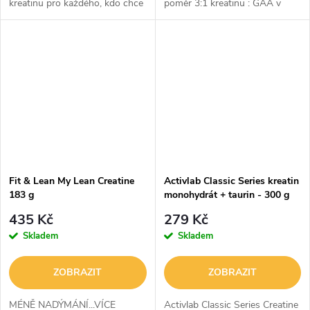
kreatinu pro každého, kdo chce
poměr 3:1 kreatinu : GAA v
sílu, objem a regeneraci bez
produktu MY LEAN CREATINE
shakeru, bez prášku a bez
zvyšuje hladinu kreatinu v
kompromisů.
mozku a svalové tkáni
efektivněji pro lepší...
Fit & Lean My Lean Creatine
Activlab Classic Series kreatin
183 g
monohydrát + taurin - 300 g
435 Kč
279 Kč
Skladem
Skladem
ZOBRAZIT
ZOBRAZIT
MÉNĚ NADÝMÁNÍ...VÍCE
Activlab Classic Series Creatine