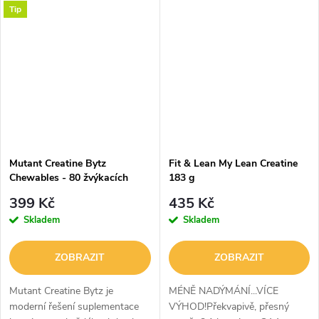
Tip
dodá 3 g čistého kreatinu, který
Každá kapsle obsahuje 750 mg
zvyšuje fyzickou výkonnost
kreatinu ve speciální...
při...
Mutant Creatine Bytz
Fit & Lean My Lean Creatine
Chewables - 80 žvýkacích
183 g
tablet
399 Kč
435 Kč
Skladem
Skladem
ZOBRAZIT
ZOBRAZIT
Mutant Creatine Bytz je
MÉNĚ NADÝMÁNÍ...VÍCE
moderní řešení suplementace
VÝHOD!Překvapivě, přesný