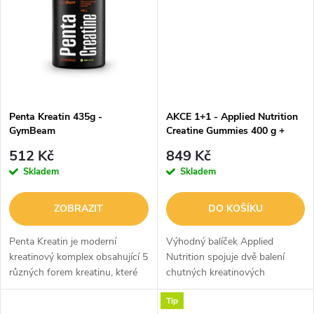
t
t
ů
ů
Penta Kreatin 435g -
AKCE 1+1 - Applied Nutrition
GymBeam
Creatine Gummies 400 g +
ZDARMA Triko
512 Kč
849 Kč
Skladem
Skladem
ZOBRAZIT
DO KOŠÍKU
Penta Kreatin je moderní
Výhodný balíček Applied
kreatinový komplex obsahující 5
Nutrition spojuje dvě balení
různých forem kreatinu, které
chutných kreatinových
doplňuje taurin, hořčík, vitamín
bonbonů a stylové sportovní
Tip
B6 a dextróza. Každá dávka
tričko jako dárek. Celkem