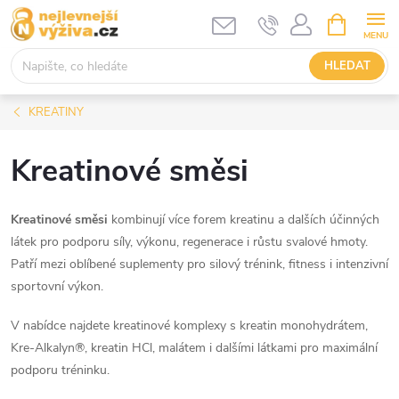
Přejít
NÁKUPNÍ
KOŠÍK
na
obsah
HLEDAT
KREATINY
Kreatinové směsi
Kreatinové směsi
kombinují více forem kreatinu a dalších účinných
látek pro podporu síly, výkonu, regenerace i růstu svalové hmoty.
Patří mezi oblíbené suplementy pro silový trénink, fitness i intenzivní
sportovní výkon.
V nabídce najdete kreatinové komplexy s kreatin monohydrátem,
Kre-Alkalyn®, kreatin HCl, malátem i dalšími látkami pro maximální
podporu tréninku.