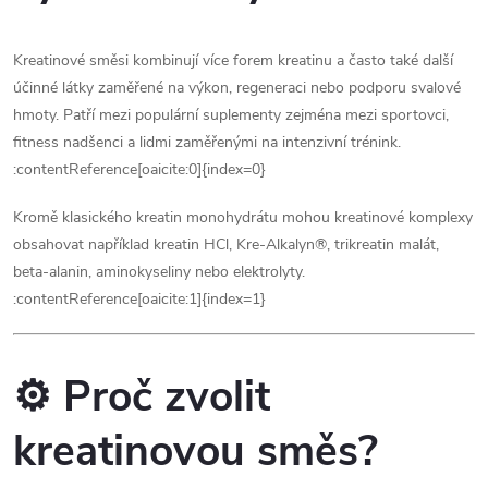
á
p
n
r
Kreatinové směsi kombinují více forem kreatinu a často také další
í
účinné látky zaměřené na výkon, regeneraci nebo podporu svalové
v
hmoty. Patří mezi populární suplementy zejména mezi sportovci,
fitness nadšenci a lidmi zaměřenými na intenzivní trénink.
k
:contentReference[oaicite:0]{index=0}
y
Kromě klasického kreatin monohydrátu mohou kreatinové komplexy
v
obsahovat například kreatin HCl, Kre-Alkalyn®, trikreatin malát,
beta-alanin, aminokyseliny nebo elektrolyty.
ý
:contentReference[oaicite:1]{index=1}
p
i
⚙️ Proč zvolit
s
kreatinovou směs?
u