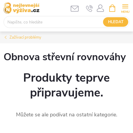
Přejít
NÁKUPNÍ
KOŠÍK
na
obsah
HLEDAT
Zažívací problémy
Obnova střevní rovnováhy
Produkty teprve
připravujeme.
Můžete se ale podívat na ostatní kategorie.