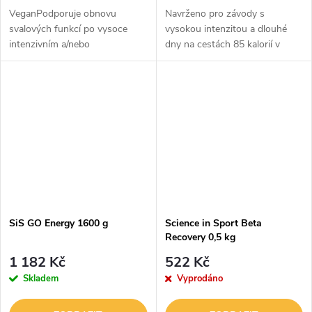
VeganPodporuje obnovu
Navrženo pro závody s
svalových funkcí po vysoce
vysokou intenzitou a dlouhé
intenzivním a/nebo
dny na cestách 85 kalorií v
dlouhodobém cvičení, které
jedné porci Klinicky prokázáno,
vede ke svalové únavě a
že zlepšuje výkon, pokud se
vyčerpání zásob kosterního
užije 30 minut před
svalového glykogenuPokud...
výkonemGel GO...
SiS GO Energy 1600 g
Science in Sport Beta
Recovery 0,5 kg
1 182 Kč
522 Kč
Skladem
Vyprodáno