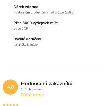
k
c
Dárek zdarma
o
k vybraným produktům a nad určitou částku!
í
v
á
Přes 3000 výdejních míst
p
po celé ČR
n
r
í
Rychlé doručení
v
na jakékoliv místo
k
y
v
ý
Hodnocení zákazníků
4,8
1048 hodnocení
p
Zobrazit recenze
i