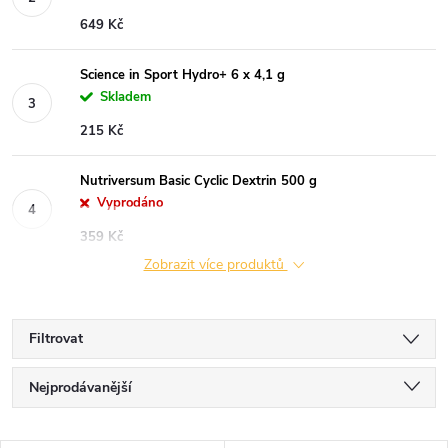
649 Kč
Science in Sport Hydro+ 6 x 4,1 g
Skladem
215 Kč
Nutriversum Basic Cyclic Dextrin 500 g
Vyprodáno
359 Kč
Zobrazit více produktů
Filtrovat
Ř
Nejprodávanější
a
Nejlevnější