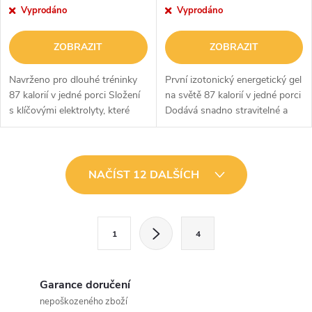
Vyprodáno
Vyprodáno
ZOBRAZIT
ZOBRAZIT
Navrženo pro dlouhé tréninky
První izotonický energetický gel
87 kalorií v jedné porci Složení
na světě 87 kalorií v jedné porci
s klíčovými elektrolyty, které
Dodává snadno stravitelné a
nahrazují elektrolyty ztracené
rychlé množství
pocenímGely GO Energy +
sacharidůVysoký obsah
Electrolyte navazují na...
sacharidů Zvyšuje výkonnost
O
Nevyžaduje...
NAČÍST 12 DALŠÍCH
v
l
S
1
4
t
á
r
d
á
Garance doručení
a
n
nepoškozeného zboží