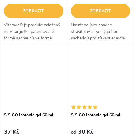
ZOBRAZIT
ZOBRAZIT
Vitarade® je produkt založený
Navrženo jako snadno
na Vitargo® - patentované
stravitelný a rychlý přísun
formě sacharidů ve formě
sacharidů pro získání energie
snadno rozpustného prášku.
189 kalorií v jedné porci
Kromě toho je výrobek
Navrženo pro konzumaci v
obohacen o Enduracarb®,
rámci zátěžové strategie před
patentovaný zdroj...
výkonem a během...
SIS GO Isotonic gel 60 ml
SIS GO Isotonic gel 60 ml
37 Kč
30 Kč
od