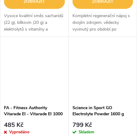
ZOBRAZIT
ZOBRAZIT
Vysoce kvalitní směs sacharidů
Kompletní regenerační nápoj s
(22 g), bílkovin (20 g) a
dvojím zdrojem, vědecky
elektrolytů s vitamíny a
vyvinutý pro období po
minerály184 kalorií v jedné
vytrvalostním výkonu.Pokročilý
porci Určeno ke konzumaci do
regenerační nápoj pro
30 minut po cvičeníAť už se
sportovce, kteří chtějí jít znovu
jedná o...
a...
FA - Fitness Authority
Science in Sport GO
Vitarade El - Vitarade El 1000
Electrolyte Powder 1600 g
g
485 Kč
799 Kč
Vyprodáno
Skladem