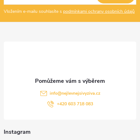
p
Vložením e-mailu souhlasíte s
podmínkami ochrany osobních údajů
a
t
í
info
@
nejlevnejsivyziva.cz
+420 603 718 083
Instagram