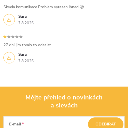
s
Skvela komunikace.Problem vyresen ihned 🙂
u
Sara
7.8.2026
27 dni jim trvalo to odeslat
Sara
7.8.2026
Mějte přehled o novinkách
a slevách
Z
á
E-mail
ODEBÍRAT