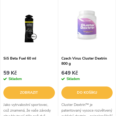
V
Nejdražší
z
ý
Abecedně
e
p
n
i
í
s
p
SiS Beta Fuel 60 ml
Czech Virus Cluster Dextrin
800 g
p
r
59 Kč
649 Kč
r
Skladem
Skladem
o
o
ZOBRAZIT
DO KOŠÍKU
d
d
Jako vytrvalostní sportovec,
Cluster Dextrin™ je
u
což znamená, že vaše závody
patentovaný vysoce rozvětvený