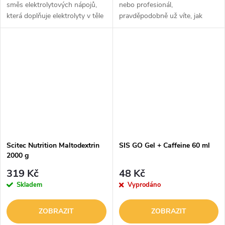
směs elektrolytových nápojů,
nebo profesionál,
která doplňuje elektrolyty v těle
pravděpodobně už víte, jak
a podporuje tak výkonnost při
důležité je udržovat správnou
cvičení nebo každodenních
hladinu energie - nejen pro
aktivitách. Výkonnostní...
dosažení co nejlepších výkonů
během tréninku,...
Scitec Nutrition Maltodextrin
SIS GO Gel + Caffeine 60 ml
2000 g
319 Kč
48 Kč
Skladem
Vyprodáno
ZOBRAZIT
ZOBRAZIT