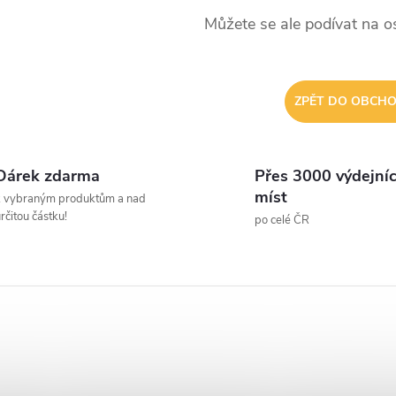
Můžete se ale podívat na os
ZPĚT DO OBCH
Dárek zdarma
Přes 3000 výdejní
míst
k vybraným produktům a nad
rčitou částku!
po celé ČR