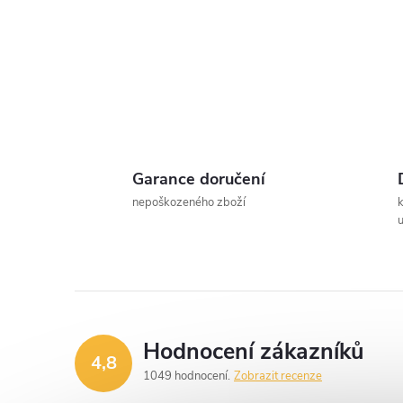
t
r
a
n
Garance doručení
n
nepoškozeného zboží
u
í
p
a
Hodnocení zákazníků
4,8
n
1049 hodnocení
Zobrazit recenze