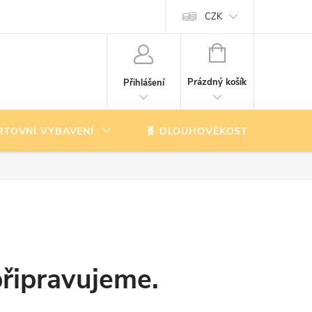
CZK
NÁKUPNÍ
KOŠÍK
Prázdný košík
Přihlášení
RTOVNÍ VYBAVENÍ
🧬 DLOUHOVĚKOST
K
připravujeme.