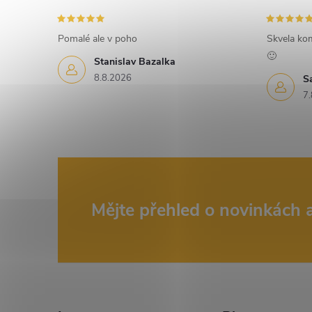
e
Pomalé ale v poho
Skvela ko
l
🙂
Stanislav Bazalka
8.8.2026
S
7.
Z
Mějte přehled o novinkách
á
p