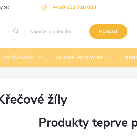
+420 603 718 083
y osobních údajů
Doprava a platba
Kontakty
info@nejlevnejsivyziva.cz
HLEDAT
TOVNÍ VÝŽIVA
ZDRAVÉ POTRAVINY
SPO
Křečové žíly
Produkty teprve 