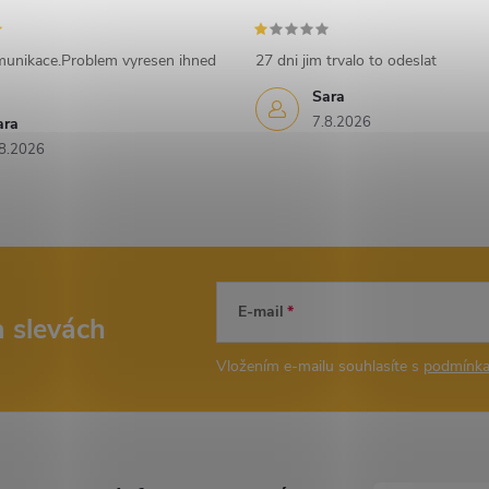
munikace.Problem vyresen ihned
27 dni jim trvalo to odeslat
Sara
7.8.2026
ara
8.2026
E-mail
a slevách
Vložením e-mailu souhlasíte s
podmínka