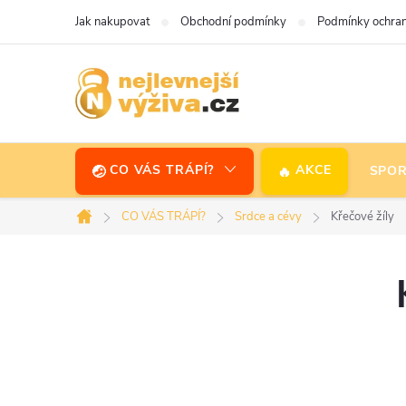
Přejít
Jak nakupovat
Obchodní podmínky
Podmínky ochran
na
obsah
CO VÁS TRÁPÍ?
AKCE
SPOR
CO VÁS TRÁPÍ?
Srdce a cévy
Křečové žíly
Domů
P
o
s