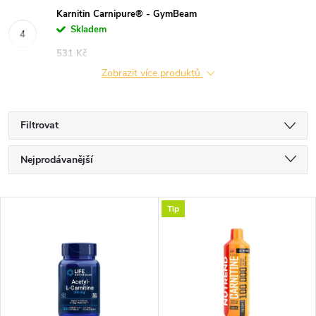
Karnitin Carnipure® - GymBeam
Skladem
531 Kč
Zobrazit více produktů
Filtrovat
Ř
Nejprodávanější
a
Nejlevnější
V
Tip
Nejdražší
z
ý
Abecedně
e
p
n