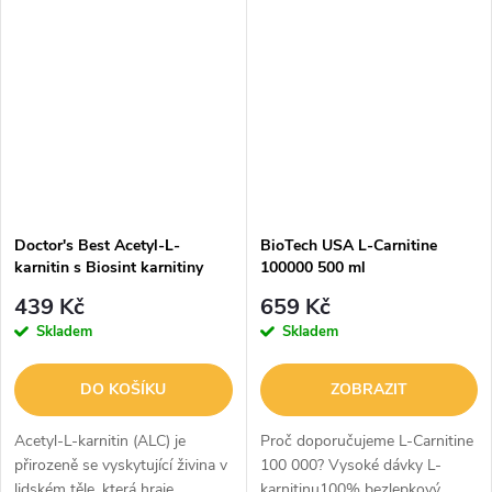
mastných kyselin do
hlavní funkcí je transport
mitochondrií svalových buněk,
mastných kyselin do
kde...
mitochondrií, kde...
Doctor's Best Acetyl-L-
BioTech USA L-Carnitine
karnitin s Biosint karnitiny
100000 500 ml
500 mg - 60 veg. kapslí
439 Kč
659 Kč
Skladem
Skladem
DO KOŠÍKU
ZOBRAZIT
Acetyl-L-karnitin (ALC) je
Proč doporučujeme L-Carnitine
přirozeně se vyskytující živina v
100 000? Vysoké dávky L-
lidském těle, která hraje
karnitinu100% bezlepkový