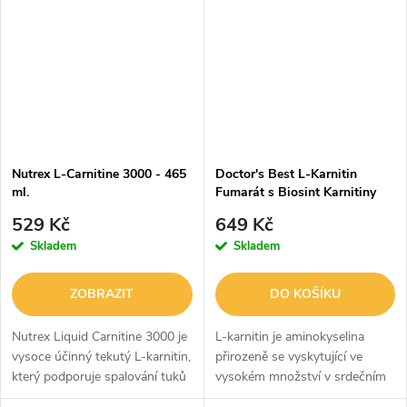
duševní únavu, podporuje
metabolismu ⚡ a sportovní
náladu,...
výkonnosti. Každá dávka...
Nutrex L-Carnitine 3000 - 465
Doctor's Best L-Karnitin
ml.
Fumarát s Biosint Karnitiny
855 mg - 60 Veg kapslí
529 Kč
649 Kč
Skladem
Skladem
ZOBRAZIT
DO KOŠÍKU
Nutrex Liquid Carnitine 3000 je
L-karnitin je aminokyselina
vysoce účinný tekutý L-karnitin,
přirozeně se vyskytující ve
který podporuje spalování tuků
vysokém množství v srdečním
tím, že napomáhá transportu
a kosterním svalstvu. Jeho