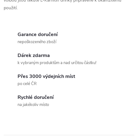
volbou jsou tekuté L-Karnitin drinky připravené k okamžitému
použití.
Garance doručení
nepoškozeného zboží
Dárek zdarma
k vybraným produktům a nad určitou částku!
Přes 3000 výdejních míst
po celé ČR
Rychlé doručení
na jakékoliv místo