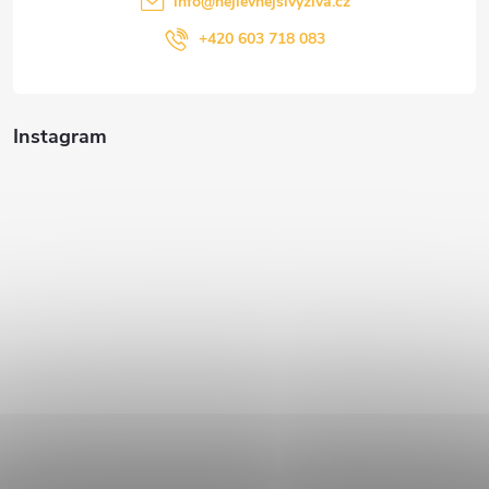
info
@
nejlevnejsivyziva.cz
+420 603 718 083
Instagram