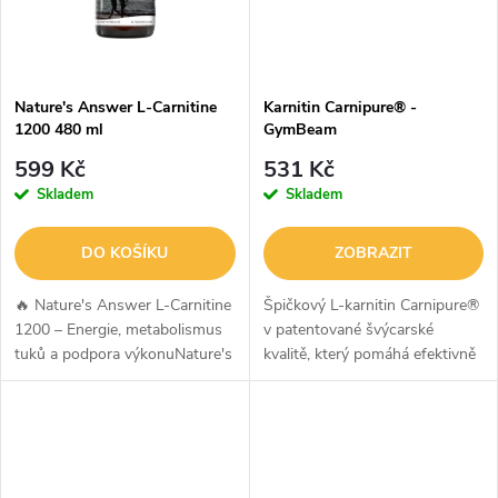
ů
Nature's Answer L-Carnitine
Karnitin Carnipure® -
1200 480 ml
GymBeam
599 Kč
531 Kč
Skladem
Skladem
DO KOŠÍKU
ZOBRAZIT
🔥 Nature's Answer L-Carnitine
Špičkový L-karnitin Carnipure®
1200 – Energie, metabolismus
v patentované švýcarské
tuků a podpora výkonuNature's
kvalitě, který pomáhá efektivně
Answer L-Carnitine 1200
využívat tuky jako zdroj energie.
poskytuje 1200 mg L-karnitinu
Ideální volba pro sportovce i
v jedné dávce v praktické
všechny, kdo chtějí...
tekuté...