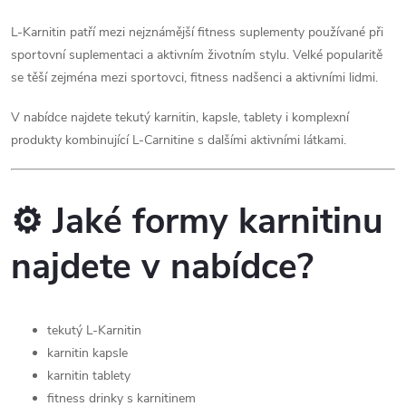
v
L-Karnitin patří mezi nejznámější fitness suplementy používané při
sportovní suplementaci a aktivním životním stylu. Velké popularitě
k
se těší zejména mezi sportovci, fitness nadšenci a aktivními lidmi.
y
V nabídce najdete tekutý karnitin, kapsle, tablety i komplexní
v
produkty kombinující L-Carnitine s dalšími aktivními látkami.
ý
p
⚙️ Jaké formy karnitinu
i
najdete v nabídce?
s
u
tekutý L-Karnitin
karnitin kapsle
karnitin tablety
fitness drinky s karnitinem