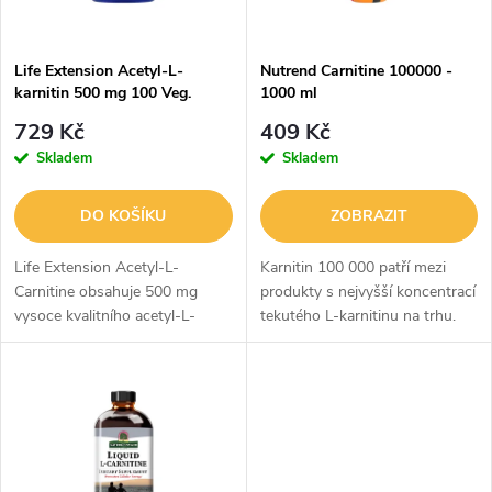
i
í
s
p
Life Extension Acetyl-L-
Nutrend Carnitine 100000 -
karnitin 500 mg 100 Veg.
1000 ml
p
Kapslí
r
729 Kč
409 Kč
r
Skladem
Skladem
o
o
DO KOŠÍKU
ZOBRAZIT
d
d
Life Extension Acetyl-L-
Karnitin 100 000 patří mezi
u
Carnitine obsahuje 500 mg
produkty s nejvyšší koncentrací
vysoce kvalitního acetyl-L-
tekutého L-karnitinu na trhu.
u
karnitinu v každé vegetariánské
Každá 10ml dávka dodává 1
k
kapsli. Acetyl-L-karnitin
000 mg L-karnitinu, který je
k
podporuje přenos mastných
doplněn o vitaminy B5 a B6.
t
kyselin do...
Ty...
t
ů