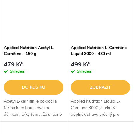
Applied Nutrition Acetyl L-
Applied Nutrition L-Carnitine
Carnitine - 150 g
Liquid 3000 - 480 ml
479 Kč
499 Kč
Skladem
Skladem
DO KOŠÍKU
ZOBRAZIT
Acetyl L-karnitin je pokročilá
Applied Nutrition Liquid L-
forma karnitinu s dvojím
Carnitine 3000 je tekutý
účinkem. Díky tomu, že snadno
doplněk stravy určený pro
prochází hematoencefalickou
podporu spalování tuků 🔥,
bariérou, pomáhá snižovat
zlepšení energetického