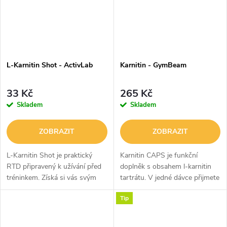
L-Karnitin Shot - ActivLab
Karnitin - GymBeam
33 Kč
265 Kč
Skladem
Skladem
ZOBRAZIT
ZOBRAZIT
L-Karnitin Shot je praktický
Karnitin CAPS je funkční
RTD připravený k užívání před
doplněk s obsahem l-karnitin
tréninkem. Získá si vás svým
tartrátu. V jedné dávce přijmete
složením i osvěžující ovocnou
2000 mg této účinné látky. Díky
Tip
příchutí. Ideální je kombinovat
rostlinnému složení je vhodný i
ho se sportovní aktivitou a...
pro vegany. Je tak ideální...