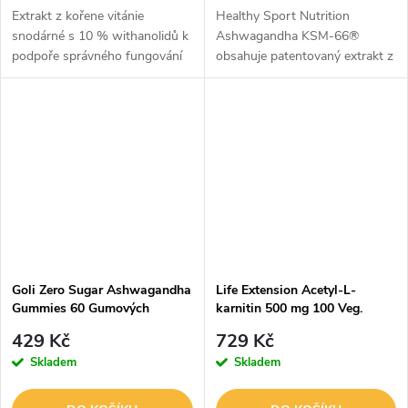
Extrakt z kořene vitánie
Healthy Sport Nutrition
snodárné s 10 % withanolidů k
Ashwagandha KSM-66®
podpoře správného fungování
obsahuje patentovaný extrakt z
imunity.
kořene ašvagandy získaný
výhradně z kořenů rostliny.
Každá denní dávka dodává 640
mg KSM-66®...
Goli Zero Sugar Ashwagandha
Life Extension Acetyl-L-
Gummies 60 Gumových
karnitin 500 mg 100 Veg.
bonbónů
Kapslí
429 Kč
729 Kč
Skladem
Skladem