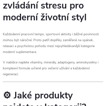
zvládání stresu pro
k
c
o
moderní životní styl
í
v
á
p
n
r
Každodenní pracovní tempo, sportovní aktivity i běžné povinnosti
í
mohou být náročné. Proto patří doplňky zaměřené na spánek,
v
relaxaci a psychickou pohodu mezi nejvyhledávanější kategorie
moderní suplementace.
k
y
V nabídce najdete vitamíny, minerály, adaptogeny, aminokyseliny i
komplexní formule určené pro večerní užívání a každodenní
v
regeneraci.
ý
p
⚙️ Jaké produkty
i