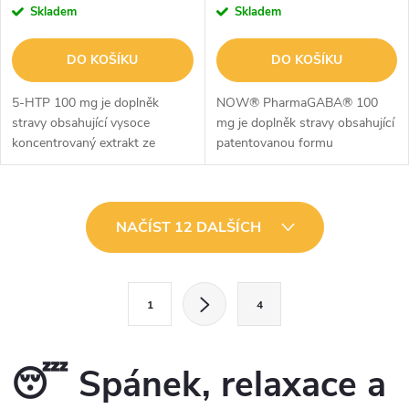
Skladem
Skladem
DO KOŠÍKU
DO KOŠÍKU
5-HTP 100 mg je doplněk
NOW® PharmaGABA® 100
stravy obsahující vysoce
mg je doplněk stravy obsahující
koncentrovaný extrakt ze
patentovanou formu
semen rostliny Griffonia
PharmaGABA® doplněnou o
simplicifolia, známé také jako
hořčík ve formě citrátu. GABA
africká černá fazole. Každá
(kyselina gama-aminomáselná)
O
kapsle poskytuje...
je přirozeně se...
NAČÍST 12 DALŠÍCH
v
l
S
1
4
t
á
r
d
á
😴 Spánek, relaxace a
a
n