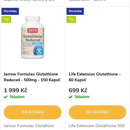
u
podporu buněčné energie a
redukovaný glutathion v
k
Novinka
Novinka
zdravého stárnutí. Kombinuje
moderní liposomální formě.
k
NIAGEN® nikotinamid ribosid,
Díky technologii suchých
Tip
Tip
t
který...
liposomů se vyznačuje
t
vysokou...
ů
ů
Jarrow Formulas Glutathione
Life Extension Glutathione -
Reduced - 500mg - 150 Kapslí
60 Kapslí
1 999 Kč
699 Kč
Skladem
Skladem
DO KOŠÍKU
DO KOŠÍKU
Jarrow Formulas Glutathion
Life Extension Glutathione 500