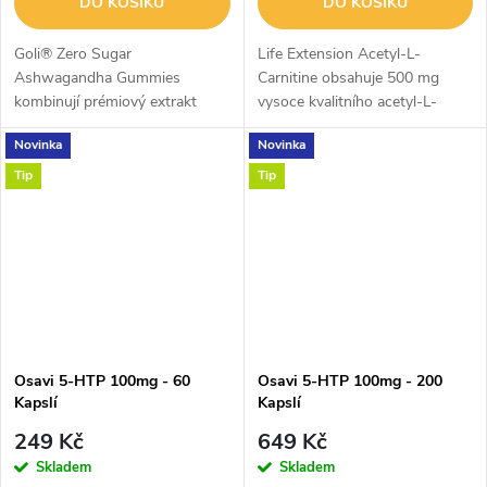
DO KOŠÍKU
DO KOŠÍKU
Goli® Zero Sugar
Life Extension Acetyl-L-
Ashwagandha Gummies
Carnitine obsahuje 500 mg
kombinují prémiový extrakt
vysoce kvalitního acetyl-L-
KSM-66® Ashwagandha s L-
karnitinu v každé vegetariánské
Novinka
Novinka
theaninem, kořenem maca a
kapsli. Acetyl-L-karnitin
vitaminem D2 pro každodenní
podporuje přenos mastných
Tip
Tip
podporu psychické pohody,
kyselin do...
zvládání...
Osavi 5-HTP 100mg - 60
Osavi 5-HTP 100mg - 200
Kapslí
Kapslí
249 Kč
649 Kč
Skladem
Skladem