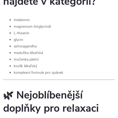
najdete v kategorii?
s
u
melatonin
magnesium bisglycinát
L-theanin
glycin
ashwagandha
meduňka lékařská
mučenka pletní
kozlík lékařský
komplexní formule pro spánek
🌿 Nejoblíbenější
doplňky pro relaxaci