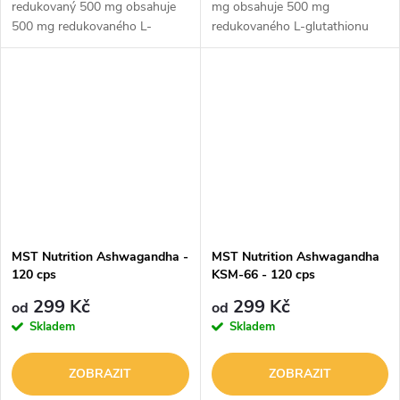
redukovaný 500 mg obsahuje
mg obsahuje 500 mg
500 mg redukovaného L-
redukovaného L-glutathionu
glutathionu v každé rostlinné
(aktivní forma glutathionu) v
kapsli. Glutathion je přirozeně
denní dávce. Glutathion je
se vyskytující antioxidant,
označován jako „hlavní
který...
antioxidant“...
MST Nutrition Ashwagandha -
MST Nutrition Ashwagandha
120 cps
KSM-66 - 120 cps
299 Kč
299 Kč
od
od
Skladem
Skladem
ZOBRAZIT
ZOBRAZIT