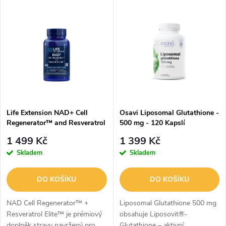
V
Nejdražší
z
ý
Abecedně
e
p
n
i
í
s
p
Life Extension NAD+ Cell
Osavi Liposomal Glutathione -
Regenerator™ and Resveratrol
500 mg - 120 Kapslí
p
Elite™ 30 Kapslí
r
1 499 Kč
1 399 Kč
r
Skladem
Skladem
o
o
DO KOŠÍKU
DO KOŠÍKU
d
d
NAD Cell Regenerator™ +
Liposomal Glutathione 500 mg
u
Resveratrol Elite™ je prémiový
obsahuje Liposovit®-
doplněk stravy navržený pro
Glutathione – aktivní