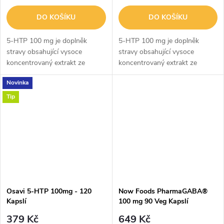
DO KOŠÍKU
DO KOŠÍKU
5-HTP 100 mg je doplněk
5-HTP 100 mg je doplněk
stravy obsahující vysoce
stravy obsahující vysoce
koncentrovaný extrakt ze
koncentrovaný extrakt ze
semen rostliny Griffonia
semen rostliny Griffonia
Novinka
simplicifolia, známé také jako
simplicifolia, známé také jako
africká černá fazole. Každá
africká černá fazole. Každá
Tip
kapsle poskytuje...
kapsle poskytuje...
Osavi 5-HTP 100mg - 120
Now Foods PharmaGABA®
Kapslí
100 mg 90 Veg Kapslí
379 Kč
649 Kč