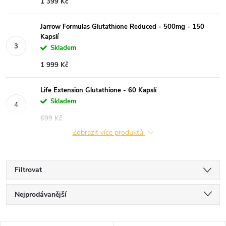
1 399 Kč
Jarrow Formulas Glutathione Reduced - 500mg - 150
Kapslí
Skladem
1 999 Kč
Life Extension Glutathione - 60 Kapslí
Skladem
699 Kč
Zobrazit více produktů
Filtrovat
Ř
Nejprodávanější
a
Nejlevnější