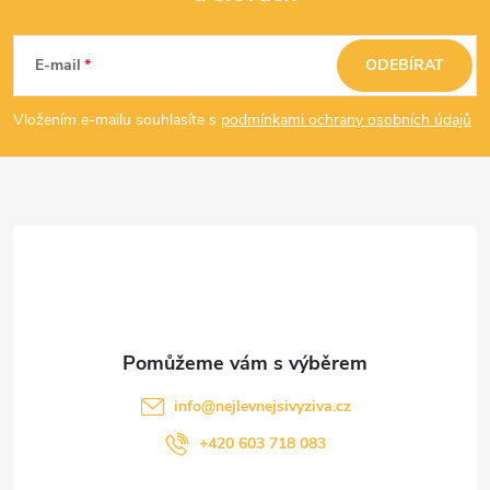
Z
á
E-mail
ODEBÍRAT
p
Vložením e-mailu souhlasíte s
podmínkami ochrany osobních údajů
a
t
í
info
@
nejlevnejsivyziva.cz
+420 603 718 083