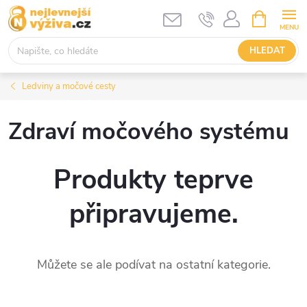
Přejít
NÁKUPNÍ
KOŠÍK
na
obsah
HLEDAT
Ledviny a močové cesty
Zdraví močového systému
Produkty teprve
připravujeme.
Můžete se ale podívat na ostatní kategorie.