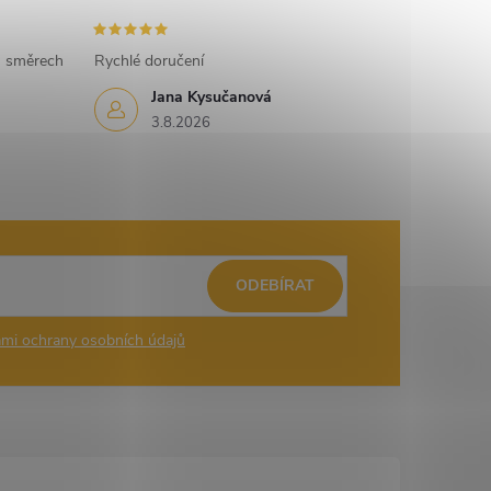
h směrech
Rychlé doručení
Jana Kysučanová
3.8.2026
ODEBÍRAT
mi ochrany osobních údajů