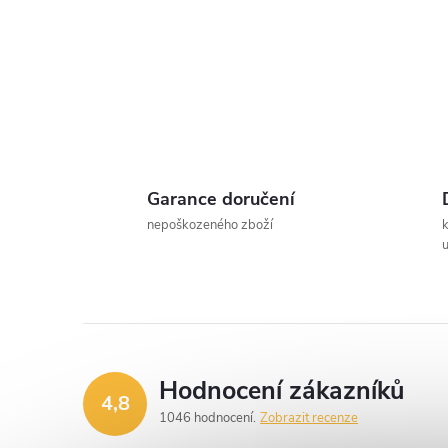
t
r
a
n
Garance doručení
n
nepoškozeného zboží
u
í
p
a
Hodnocení zákazníků
4,8
n
1046 hodnocení
Zobrazit recenze