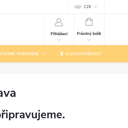
CZK
NÁKUPNÍ
KOŠÍK
Prázdný košík
Přihlášení
RTOVNÍ VYBAVENÍ
🧬 DLOUHOVĚKOST
K
ava
připravujeme.