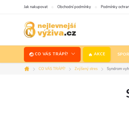
Přejít
Jak nakupovat
Obchodní podmínky
Podmínky ochran
na
obsah
CO VÁS TRÁPÍ?
AKCE
SPOR
CO VÁS TRÁPÍ?
Zvýšený stres
Syndrom vyho
Domů
P
o
s