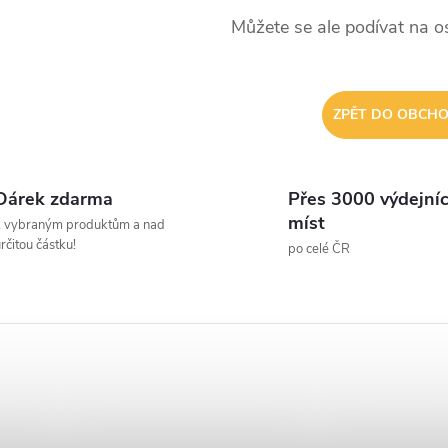
Můžete se ale podívat na os
ZPĚT DO OBCH
Dárek zdarma
Přes 3000 výdejní
míst
k vybraným produktům a nad
rčitou částku!
po celé ČR