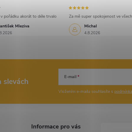
v pořádku akorát to déle trvalo
Za mě super spokojenost ve všec
antišek Mleziva
Michal
8.2026
4.8.2026
E-mail
a slevách
Vložením e-mailu souhlasíte s
podmínka
Informace pro vás