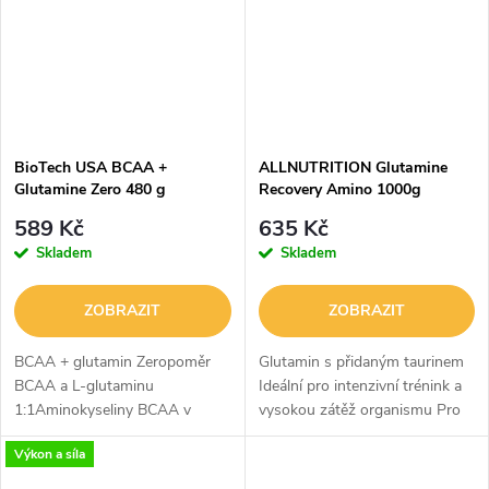
BioTech USA BCAA +
ALLNUTRITION Glutamine
Glutamine Zero 480 g
Recovery Amino 1000g
589 Kč
635 Kč
Skladem
Skladem
ZOBRAZIT
ZOBRAZIT
BCAA + glutamin Zeropoměr
Glutamin s přidaným taurinem
BCAA a L-glutaminu
Ideální pro intenzivní trénink a
1:1Aminokyseliny BCAA v
vysokou zátěž organismu Pro
poměru 2:1:1Bez lepkuBez
sportovce a aktivní osoby
Výkon a síla
cukruVeganskéBez lepku v
Jednoduché složení, maximální
souladu s předpisy Evropské
koncentrace účinku 200...