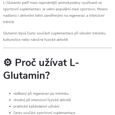
r
L-Glutamin patří mezi nejznámější aminokyseliny využívané ve
í
sportovní suplementaci. Je velmi populární mezi sportovci, fitness
v
nadšenci i aktivními lidmi zaměřenými na regeneraci a intenzivní
trénink.
k
y
Glutamin bývá často součástí suplementace při silovém tréninku,
kulturistice nebo náročné fyzické aktivitě.
v
ý
⚙️ Proč užívat L-
p
Glutamin?
i
s
oblíbený při regeneraci po tréninku
u
vhodný při intenzivní fyzické aktivitě
praktické každodenní užívání
často součást sportovní suplementace