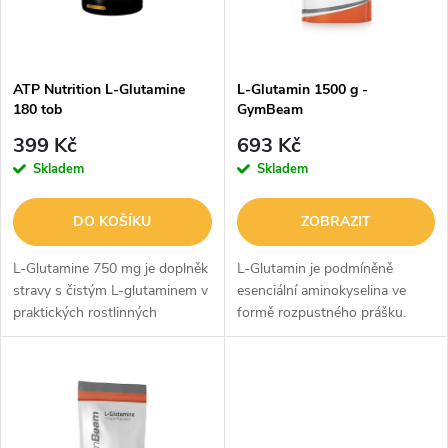
n
i
í
s
p
ATP Nutrition L-Glutamine
L-Glutamin 1500 g -
180 tob
GymBeam
p
r
399 Kč
693 Kč
r
Skladem
Skladem
o
o
DO KOŠÍKU
ZOBRAZIT
d
d
L-Glutamine 750 mg je doplněk
L-Glutamin je podmíněně
u
stravy s čistým L-glutaminem v
esenciální aminokyselina ve
praktických rostlinných
formě rozpustného prášku.
u
kapslích. Každá kapsle obsahuje
Přirozeně se nachází v
k
přesně 750 mg L-glutaminu,
bílkovinných potravinách, jako
k
zatímco doporučená denní
je maso, mléko nebo vejce. Ve
t
dávka 6...
formě...
t