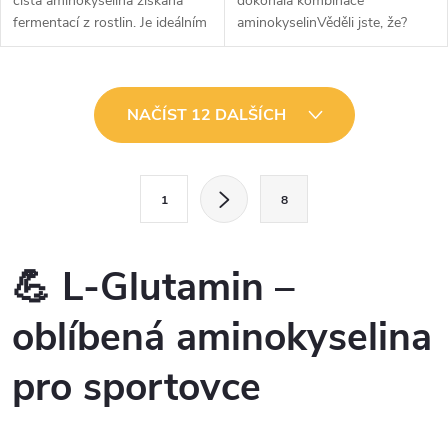
čistá aminokyselina získaná
dokonalá kombinace
fermentací z rostlin. Je ideálním
aminokyselinVěděli jste, že?
řešením pro každého, kdo
BCAA Glutamin je komplexní
prochází fyzickou zátěží – od
přípravek, který obsahuje jak
profesionálních sportovců až...
větvené aminokyseliny (BCAA),
O
tak...
NAČÍST 12 DALŠÍCH
v
l
S
1
8
t
á
r
d
á
💪 L-Glutamin –
a
n
oblíbená aminokyselina
k
c
o
pro sportovce
í
v
á
p
n