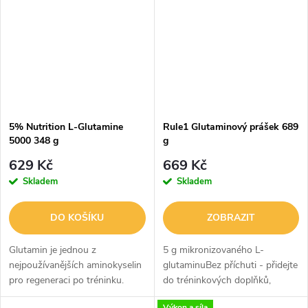
unie.Bez cukru: <0,5 g/100...
5% Nutrition L-Glutamine
Rule1 Glutaminový prášek 689
5000 348 g
g
629 Kč
669 Kč
Skladem
Skladem
DO KOŠÍKU
ZOBRAZIT
Glutamin je jednou z
5 g mikronizovaného L-
nejpoužívanějších aminokyselin
glutaminuBez příchuti - přidejte
pro regeneraci po tréninku.
do tréninkových doplňků,
Většina běžných produktů však
džusů a proteinových
Výkon a síla