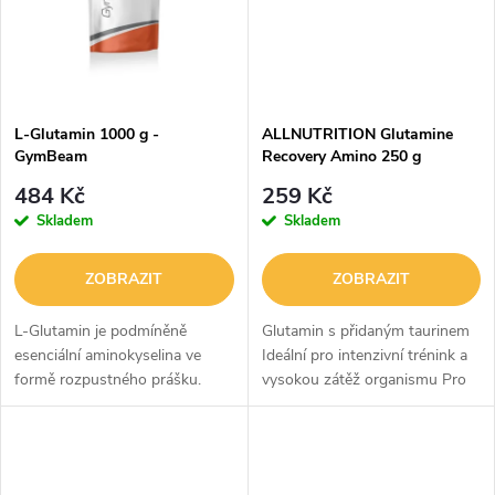
ů
ů
L-Glutamin 1000 g -
ALLNUTRITION Glutamine
GymBeam
Recovery Amino 250 g
484 Kč
259 Kč
Skladem
Skladem
ZOBRAZIT
ZOBRAZIT
L-Glutamin je podmíněně
Glutamin s přidaným taurinem
esenciální aminokyselina ve
Ideální pro intenzivní trénink a
formě rozpustného prášku.
vysokou zátěž organismu Pro
Přirozeně se nachází v
sportovce a aktivní lidi
bílkovinných potravinách, jako
Jednoduché složení, maximální
je maso, mléko nebo vejce. Ve
koncentrace účinku 50 dávek...
formě...