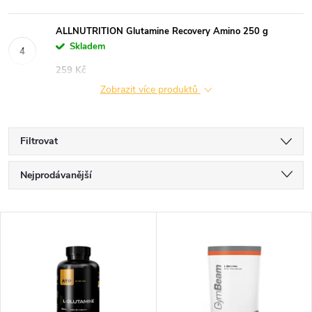
ALLNUTRITION Glutamine Recovery Amino 250 g
Skladem
259 Kč
Zobrazit více produktů
Filtrovat
Ř
Nejprodávanější
a
Nejlevnější
V
Nejdražší
z
ý
Abecedně
e
p