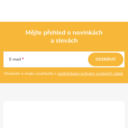
Mějte přehled o novinkách
a slevách
Z
á
E-mail
ODEBÍRAT
p
Vložením e-mailu souhlasíte s
podmínkami ochrany osobních údajů
a
t
í