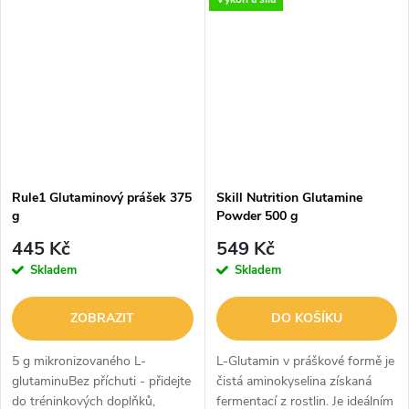
obsahuje pouze klasický L-
koktejlůR1 Glutamindodává
Glutamin – a tím to končí.
100% L-Glutamin pro
Samotný...
jednodušší a efektivnější...
Rule1 Glutaminový prášek 375
Skill Nutrition Glutamine
g
Powder 500 g
445 Kč
549 Kč
Skladem
Skladem
ZOBRAZIT
DO KOŠÍKU
5 g mikronizovaného L-
L-Glutamin v práškové formě je
glutaminuBez příchuti - přidejte
čistá aminokyselina získaná
do tréninkových doplňků,
fermentací z rostlin. Je ideálním