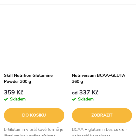
džusů a proteinových
řešením pro každého, kdo
koktejlůR1 Glutamindodává
prochází fyzickou zátěží – od
100% L-Glutamin pro
profesionálních sportovců až...
jednodušší a efektivnější...
Skill Nutrition Glutamine
Nutriversum BCAA+GLUTA
Powder 300 g
360 g
359 Kč
337 Kč
od
Skladem
Skladem
DO KOŠÍKU
ZOBRAZIT
L-Glutamin v práškové formě je
BCAA + glutamin bez cukru -