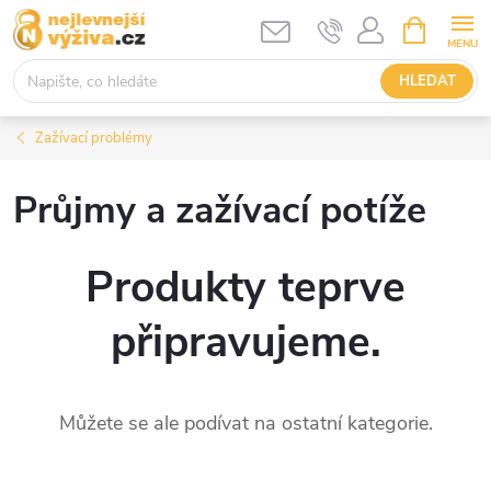
Přejít
NÁKUPNÍ
KOŠÍK
na
obsah
HLEDAT
Zažívací problémy
Průjmy a zažívací potíže
Produkty teprve
připravujeme.
Můžete se ale podívat na ostatní kategorie.