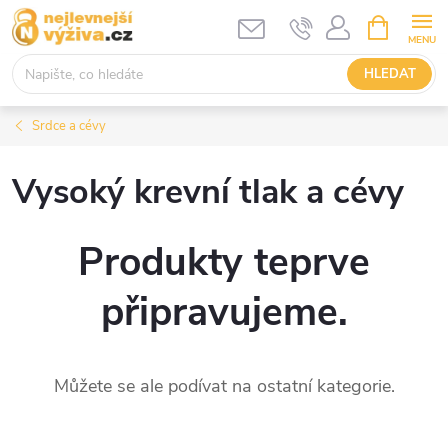
Přejít
NÁKUPNÍ
KOŠÍK
na
obsah
HLEDAT
Srdce a cévy
Vysoký krevní tlak a cévy
Produkty teprve
připravujeme.
Můžete se ale podívat na ostatní kategorie.