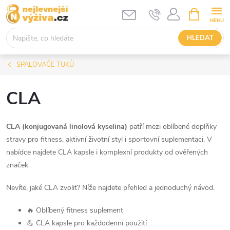
Přejít
NÁKUPNÍ
KOŠÍK
na
obsah
HLEDAT
SPALOVAČE TUKŮ
CLA
CLA (konjugovaná linolová kyselina)
patří mezi oblíbené doplňky
stravy pro fitness, aktivní životní styl i sportovní suplementaci. V
nabídce najdete CLA kapsle i komplexní produkty od ověřených
značek.
Nevíte, jaké CLA zvolit? Níže najdete přehled a jednoduchý návod.
🔥 Oblíbený fitness suplement
💪 CLA kapsle pro každodenní použití