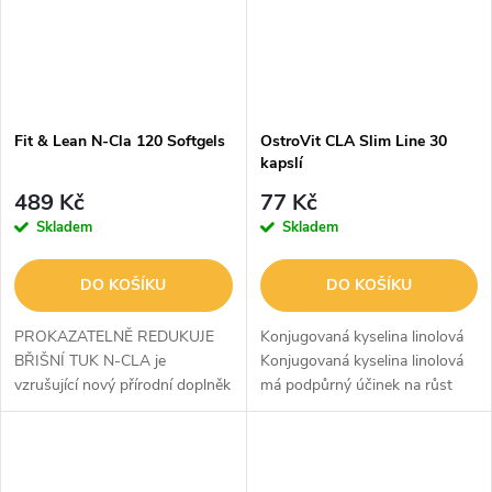
Fit & Lean N-Cla 120 Softgels
OstroVit CLA Slim Line 30
kapslí
489 Kč
77 Kč
Skladem
Skladem
DO KOŠÍKU
DO KOŠÍKU
PROKAZATELNĚ REDUKUJE
Konjugovaná kyselina linolová
BŘIŠNÍ TUK N-CLA je
Konjugovaná kyselina linolová
vzrušující nový přírodní doplněk
má podpůrný účinek na růst
pro regulaci hmotnosti, který se
svalové hmoty a pomáhá
zaměřuje na břišní tuk. Klinický
spalovat nadměrnou tukovou
výzkum ukázal, že N-CLA
tkáň. CLA je velmi silný
pomáhá...
antioxidant -...