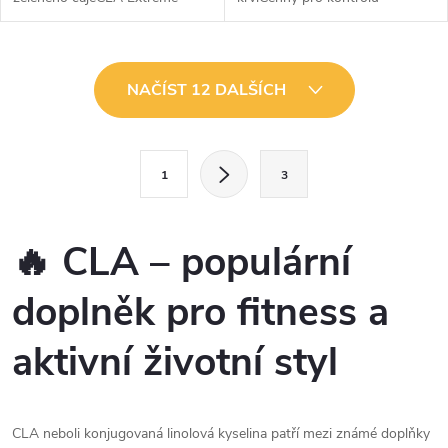
kombinuje guaranu a extrakt ze
normálního indexu tělesné
zeleného čaje (GTE) pro aktivní
hmotnosti, úbytek tělesného
lidi, kteří hledají nutriční...
tukuVliv na snížení katabolismu
O
během odporového...
NAČÍST 12 DALŠÍCH
v
l
S
1
3
t
á
r
d
á
🔥 CLA – populární
a
n
doplněk pro fitness a
k
c
o
aktivní životní styl
í
v
á
p
n
r
CLA neboli konjugovaná linolová kyselina patří mezi známé doplňky
í