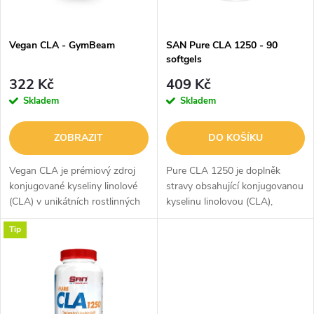
i
í
s
p
Vegan CLA - GymBeam
SAN Pure CLA 1250 - 90
softgels
p
r
322 Kč
409 Kč
r
Skladem
Skladem
o
o
ZOBRAZIT
DO KOŠÍKU
d
d
Vegan CLA je prémiový zdroj
Pure CLA 1250 je doplněk
u
konjugované kyseliny linolové
stravy obsahující konjugovanou
(CLA) v unikátních rostlinných
kyselinu linolovou (CLA),
u
kapslích. Obsahuje
přirozeně se vyskytující
k
Tip
standardizovaný extrakt ze
mastnou kyselinu, která je
k
světlice barvířské s 80%
oblíbená u sportovců a
t
podílem účinné...
aktivních jedinců...
t
ů