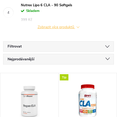
Nutrex Lipo 6 CLA - 90 Softgels
Skladem
399 Kč
Zobrazit více produktů
Filtrovat
Ř
Nejprodávanější
a
Nejlevnější
V
Tip
Nejdražší
z
ý
Abecedně
e
p
n