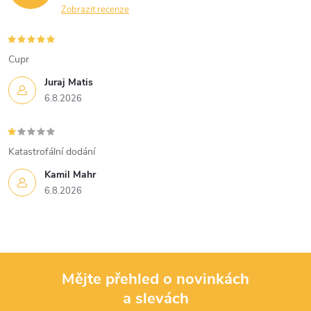
Zobrazit recenze
Cupr
Juraj Matis
6.8.2026
Katastrofální dodání
Kamil Mahr
6.8.2026
Mějte přehled o novinkách
a slevách
Z