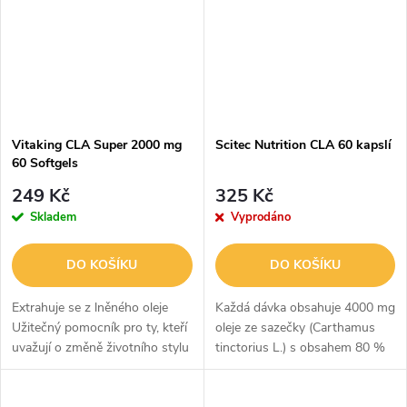
Vitaking CLA Super 2000 mg
Scitec Nutrition CLA 60 kapslí
60 Softgels
249 Kč
325 Kč
Skladem
Vyprodáno
DO KOŠÍKU
DO KOŠÍKU
Extrahuje se z lněného oleje
Každá dávka obsahuje 4000 mg
Užitečný pomocník pro ty, kteří
oleje ze sazečky (Carthamus
uvažují o změně životního stylu
tinctorius L.) s obsahem 80 %
Užitečné živiny pro váš
konjugované kyseliny linolové,
jídelníček! KLA, známá také jako
známé také jako CLA.