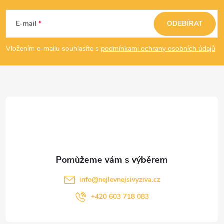
á
E-mail
ODEBÍRAT
p
Vložením e-mailu souhlasíte s
podmínkami ochrany osobních údajů
a
t
í
info
@
nejlevnejsivyziva.cz
+420 603 718 083