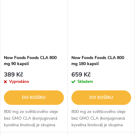
konjugovaná kyselina...
Upozornění Nepřekračujte
doporučené...
Now Foods Foods CLA 800
Now Foods Foods CLA 800
mg 90 kapslí
mg 180 kapslí
389 Kč
659 Kč
Vyprodáno
Skladem
DO KOŠÍKU
DO KOŠÍKU
800 mg ze světlicového oleje
800 mg ze světlicového oleje
bez GMO CLA (konjugovaná
bez GMO CLA (konjugovaná
kyselina linolová) je skupina
kyselina linolová) je skupina
mastných kyselin
mastných kyselin