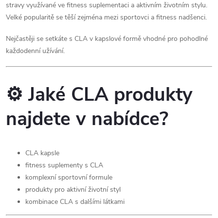
stravy využívané ve fitness suplementaci a aktivním životním stylu.
v
Velké popularitě se těší zejména mezi sportovci a fitness nadšenci.
k
Nejčastěji se setkáte s CLA v kapslové formě vhodné pro pohodlné
y
každodenní užívání.
v
⚙️ Jaké CLA produkty
ý
p
najdete v nabídce?
i
s
CLA kapsle
fitness suplementy s CLA
u
komplexní sportovní formule
produkty pro aktivní životní styl
kombinace CLA s dalšími látkami