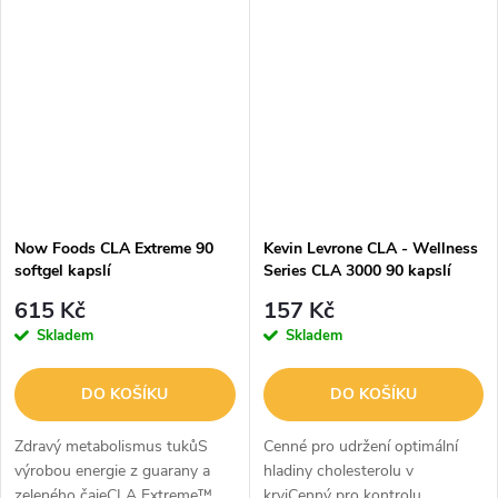
produkovaných zvířaty, která se
produkovaných zvířaty, která se
přirozeně vyskytuje v hovězím
přirozeně vyskytuje v hovězím
mase a...
mase a...
Now Foods CLA Extreme 90
Kevin Levrone CLA - Wellness
softgel kapslí
Series CLA 3000 90 kapslí
615 Kč
157 Kč
Skladem
Skladem
DO KOŠÍKU
DO KOŠÍKU
Zdravý metabolismus tukůS
Cenné pro udržení optimální
výrobou energie z guarany a
hladiny cholesterolu v
zeleného čajeCLA Extreme™
krviCenný pro kontrolu