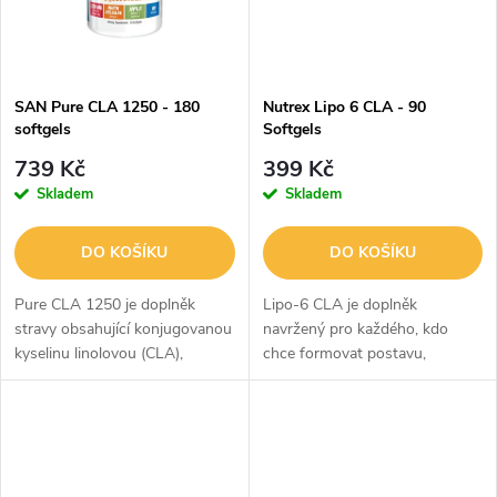
ů
SAN Pure CLA 1250 - 180
Nutrex Lipo 6 CLA - 90
softgels
Softgels
739 Kč
399 Kč
Skladem
Skladem
DO KOŠÍKU
DO KOŠÍKU
Pure CLA 1250 je doplněk
Lipo-6 CLA je doplněk
stravy obsahující konjugovanou
navržený pro každého, kdo
kyselinu linolovou (CLA),
chce formovat postavu,
přirozeně se vyskytující
podpořit spalování tuků a
mastnou kyselinu, která je
zároveň udržet svalovou hmotu
oblíbená u sportovců a
— a to zcela bez stimulantů.
aktivních jedinců...