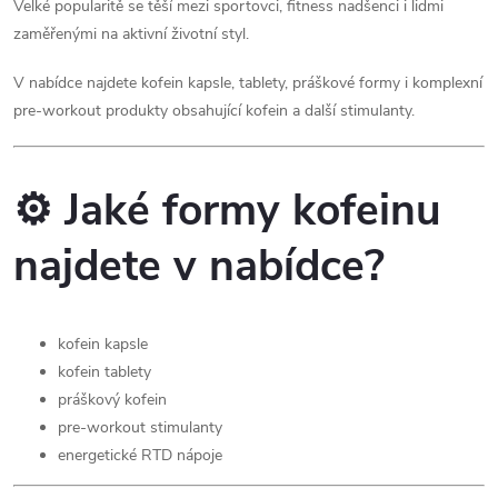
Velké popularitě se těší mezi sportovci, fitness nadšenci i lidmi
v
zaměřenými na aktivní životní styl.
k
V nabídce najdete kofein kapsle, tablety, práškové formy i komplexní
y
pre-workout produkty obsahující kofein a další stimulanty.
v
⚙️ Jaké formy kofeinu
ý
p
najdete v nabídce?
i
s
kofein kapsle
kofein tablety
u
práškový kofein
pre-workout stimulanty
energetické RTD nápoje