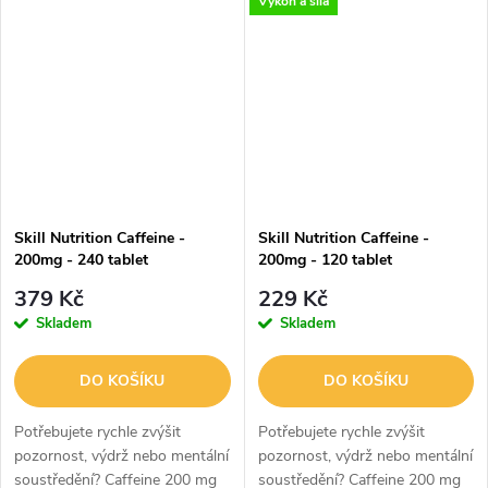
Výkon a síla
ji horkou nebo ledovou!
chuť k jídlu a podporuje pocit
Neuvěřitelně aromatická Až 7...
sytosti ALLNUTRITION
GARCINIA CAMBOGIA je...
Skill Nutrition Caffeine -
Skill Nutrition Caffeine -
200mg - 240 tablet
200mg - 120 tablet
379 Kč
229 Kč
Skladem
Skladem
DO KOŠÍKU
DO KOŠÍKU
Potřebujete rychle zvýšit
Potřebujete rychle zvýšit
pozornost, výdrž nebo mentální
pozornost, výdrž nebo mentální
soustředění? Caffeine 200 mg
soustředění? Caffeine 200 mg