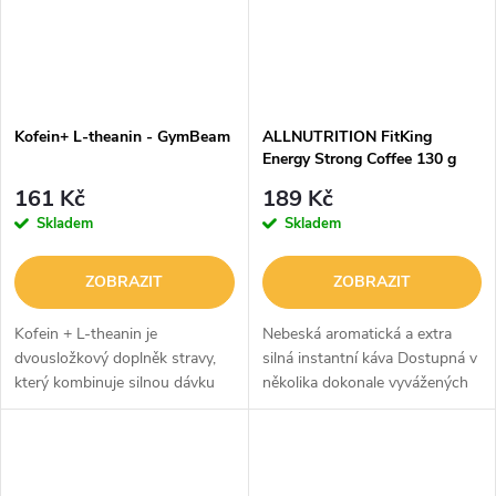
Kofein+ L-theanin - GymBeam
ALLNUTRITION FitKing
Energy Strong Coffee 130 g
161 Kč
189 Kč
Skladem
Skladem
ZOBRAZIT
ZOBRAZIT
Kofein + L-theanin je
Nebeská aromatická a extra
dvousložkový doplněk stravy,
silná instantní káva Dostupná v
který kombinuje silnou dávku
několika dokonale vyvážených
kofeinu s neesenciální
příchutích Až 200 mg kofeinu v
aminokyselinou L-theaninem.
šálku – 4× více než běžná
Kofein oceníte zejména v
káva!!! Ideální podpora pro...
souvislosti se...