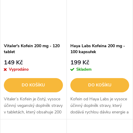
Vitaler's Kofein 200 mg - 120
Haya Labs Kofeina 200 mg -
tablet
100 kapsułek
149 Kč
199 Kč
Vyprodáno
Skladem
DO KOŠÍKU
DO KOŠÍKU
Vitaler’s Kofein je čistý, vysoce
Kofein od Haya Labs je vysoce
účinný veganský doplněk stravy
účinný doplněk stravy, který
v tabletách, který obsahuje 200
dodává rychlou dávku energie a
mg kofeinu v jedné dávce.
podporuje soustředění. Každá
Poskytuje silný stimulující
kapsle obsahuje 200 mg
účinek, zvyšuje bdělost,...
bezvodého kofeinu, jednoho z...