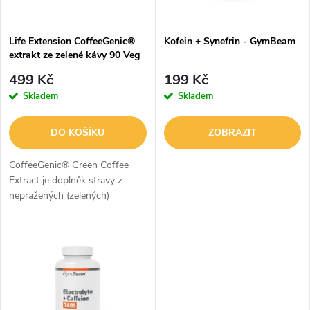
í
s
p
Life Extension CoffeeGenic®
Kofein + Synefrin - GymBeam
extrakt ze zelené kávy 90 Veg
p
Kapslí
r
499 Kč
199 Kč
r
Skladem
Skladem
o
o
DO KOŠÍKU
ZOBRAZIT
d
d
CoffeeGenic® Green Coffee
u
Extract je doplněk stravy z
nepražených (zelených)
u
kávových zrn, bohatý na
k
kyselinu chlorogenovou –
k
přírodní polyfenol s
t
významným vlivem na...
t
ů