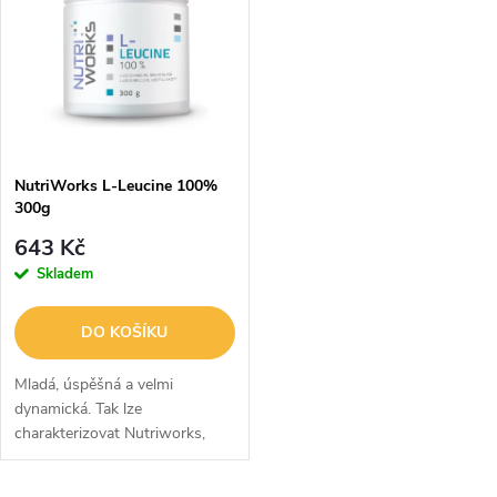
ý
Abecedně
e
p
n
i
í
s
p
NutriWorks L-Leucine 100%
300g
p
r
643 Kč
r
Skladem
o
o
DO KOŠÍKU
d
d
Mladá, úspěšná a velmi
u
dynamická. Tak lze
charakterizovat Nutriworks,
u
finskou značku ze země tisíce
k
jezer. Celkový koncept značky,