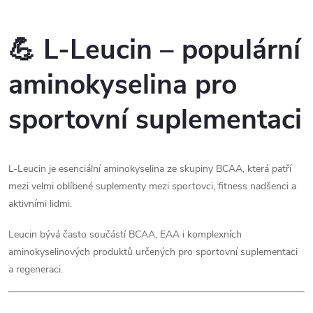
k
která byla založena v roce
O
t
2009...
t
v
💪 L-Leucin – populární
ů
ů
l
aminokyselina pro
á
sportovní suplementaci
d
a
L-Leucin je esenciální aminokyselina ze skupiny BCAA, která patří
c
mezi velmi oblíbené suplementy mezi sportovci, fitness nadšenci a
aktivními lidmi.
í
p
Leucin bývá často součástí BCAA, EAA i komplexních
aminokyselinových produktů určených pro sportovní suplementaci
r
a regeneraci.
v