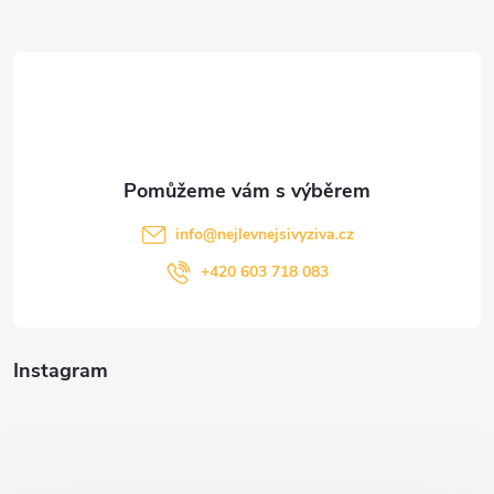
a
t
í
info
@
nejlevnejsivyziva.cz
+420 603 718 083
Instagram