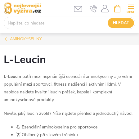
Přejít
NÁKUPNÍ
KOŠÍK
na
obsah
HLEDAT
AMINOKYSELINY
L-Leucin
L-Leucin
patří mezi nejznámější esenciální aminokyseliny a je velmi
populární mezi sportovci, fitness nadšenci i aktivními lidmi. V
nabídce najdete kvalitní leucin prášek, kapsle i komplexní
aminokyselinové produkty.
Nevíte, jaký leucin zvolit? Níže najdete přehled a jednoduchý návod.
💪 Esenciální aminokyselina pro sportovce
🏋️ Oblíbený při silovém tréninku