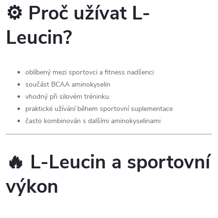
k
⚙️ Proč užívat L-
y
Leucin?
v
ý
oblíbený mezi sportovci a fitness nadšenci
p
součást BCAA aminokyselin
vhodný při silovém tréninku
i
praktické užívání během sportovní suplementace
s
často kombinován s dalšími aminokyselinami
u
🔥 L-Leucin a sportovní
výkon