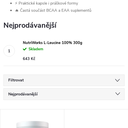
⚡ Praktické kapsle i práškové formy
🔥 Častá součást BCAA a EAA suplementů
Nejprodávanější
NutriWorks L-Leucine 100% 300g
Skladem
643 Kč
Filtrovat
Ř
Nejprodávanější
a
Nejlevnější
V
Nejdražší
z