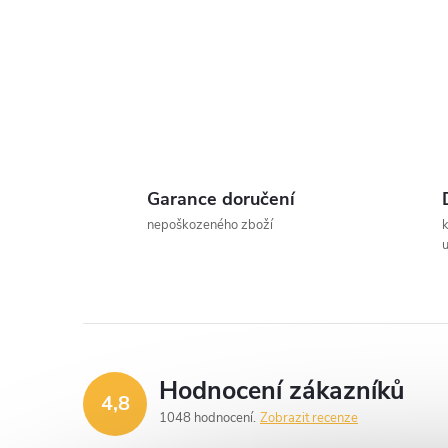
t
r
a
n
Garance doručení
n
nepoškozeného zboží
u
í
p
a
Hodnocení zákazníků
4,8
n
1048 hodnocení
Zobrazit recenze