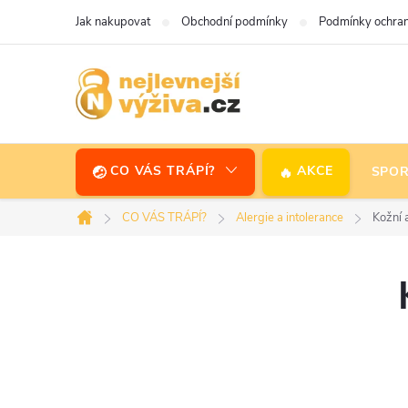
Přejít
Jak nakupovat
Obchodní podmínky
Podmínky ochran
na
obsah
CO VÁS TRÁPÍ?
AKCE
SPOR
CO VÁS TRÁPÍ?
Alergie a intolerance
Kožní 
Domů
P
o
s