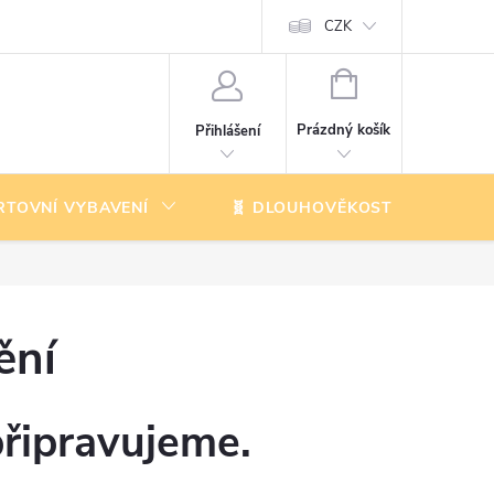
CZK
NÁKUPNÍ
KOŠÍK
Prázdný košík
Přihlášení
RTOVNÍ VYBAVENÍ
🧬 DLOUHOVĚKOST
K
ění
připravujeme.