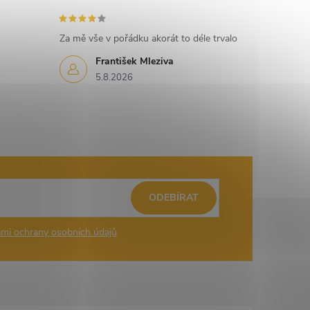
Za mě vše v pořádku akorát to déle trvalo
František Mleziva
5.8.2026
ODEBÍRAT
mi ochrany osobních údajů