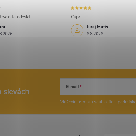
trvalo to odeslat
Cupr
ara
Juraj Matis
8.2026
6.8.2026
E-mail
a slevách
Vložením e-mailu souhlasíte s
podmínka