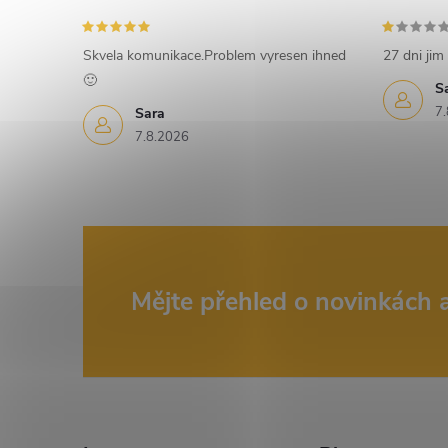
e
Skvela komunikace.Problem vyresen ihned
27 dni jim 
l
🙂
S
7.
Sara
7.8.2026
Z
Mějte přehled o novinkách
á
p