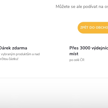
Můžete se ale podívat na os
ZPĚT DO OBCH
Dárek zdarma
Přes 3000 výdejní
míst
k vybraným produktům a nad
rčitou částku!
po celé ČR