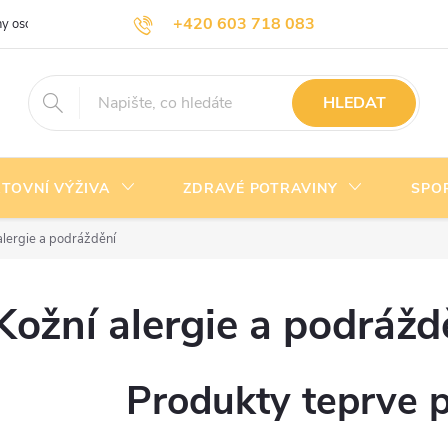
+420 603 718 083
y osobních údajů
Doprava a platba
Kontakty
info@nejlevnejsivyziva.cz
HLEDAT
TOVNÍ VÝŽIVA
ZDRAVÉ POTRAVINY
SPO
alergie a podráždění
Kožní alergie a podrážd
Produkty teprve 