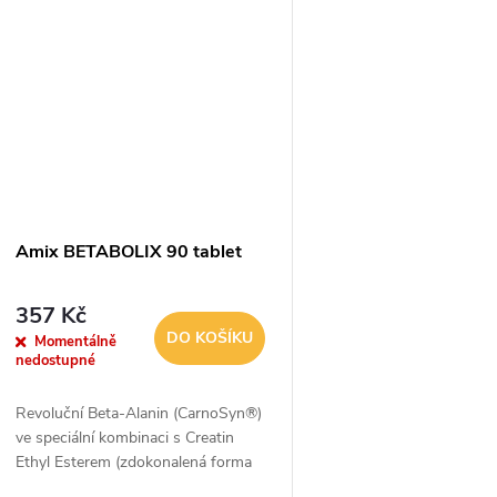
ů
t
ů
Amix BETABOLIX 90 tablet
357 Kč
DO KOŠÍKU
Momentálně
nedostupné
Revoluční Beta-Alanin (CarnoSyn®)
ve speciální kombinaci s Creatin
Ethyl Esterem (zdokonalená forma
Kreatinu - esterifikovaný kreatin).