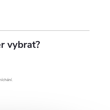
er vybrat?
míchání.