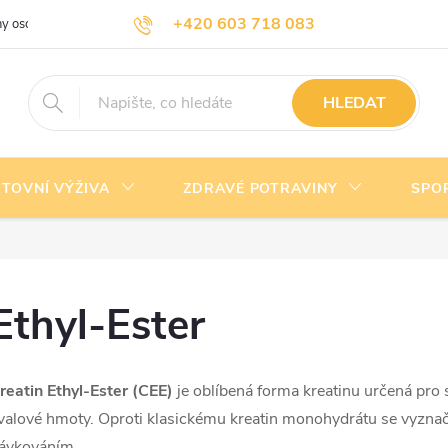
+420 603 718 083
y osobních údajů
Doprava a platba
Kontakty
info@nejlevnejsivyziva.cz
HLEDAT
TOVNÍ VÝŽIVA
ZDRAVÉ POTRAVINY
SPO
Ethyl-Ester
reatin Ethyl-Ester (CEE)
je oblíbená forma kreatinu určená pro
valové hmoty. Oproti klasickému kreatin monohydrátu se vyzna
ávkováním.