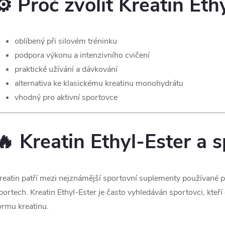
⚙️ Proč zvolit Kreatin Eth
v
k
oblíbený při silovém tréninku
y
podpora výkonu a intenzivního cvičení
praktické užívání a dávkování
v
alternativa ke klasickému kreatinu monohydrátu
ý
vhodný pro aktivní sportovce
p
🔥 Kreatin Ethyl-Ester a 
s
u
reatin patří mezi nejznámější sportovní suplementy používané p
portech. Kreatin Ethyl-Ester je často vyhledáván sportovci, kteří 
ormu kreatinu.