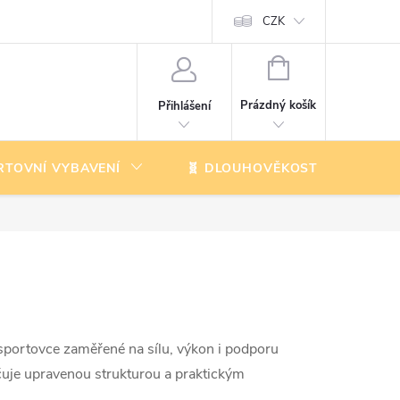
CZK
NÁKUPNÍ
KOŠÍK
Prázdný košík
Přihlášení
RTOVNÍ VYBAVENÍ
🧬 DLOUHOVĚKOST
K
 sportovce zaměřené na sílu, výkon i podporu
čuje upravenou strukturou a praktickým