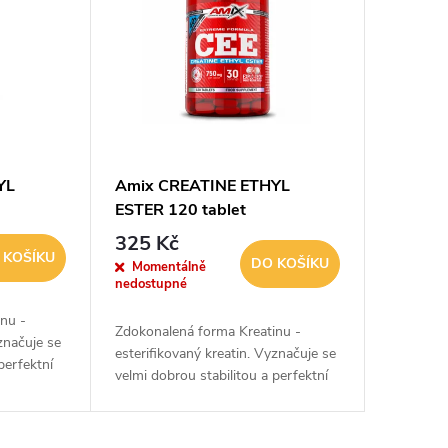
YL
Amix CREATINE ETHYL
ESTER 120 tablet
325 Kč
 KOŠÍKU
DO KOŠÍKU
Momentálně
nedostupné
nu -
Zdokonalená forma Kreatinu -
značuje se
esterifikovaný kreatin. Vyznačuje se
perfektní
velmi dobrou stabilitou a perfektní
využitelností.