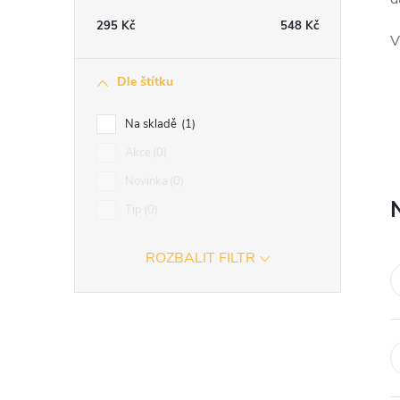
t
295
Kč
548
Kč
V
r
Dle štítku
a
Na skladě
1
n
Akce
0
Novinka
0
n
Tip
0
í
ROZBALIT FILTR
p
a
n