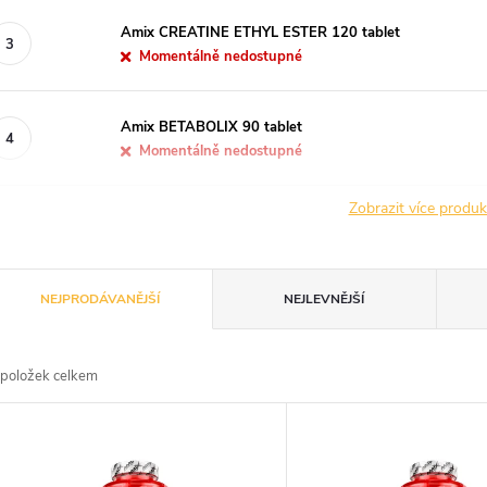
Amix CREATINE ETHYL ESTER 120 tablet
Momentálně nedostupné
Amix BETABOLIX 90 tablet
Momentálně nedostupné
Zobrazit více produ
Ř
NEJPRODÁVANĚJŠÍ
NEJLEVNĚJŠÍ
a
položek celkem
z
V
e
ý