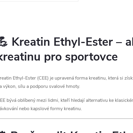
Tabletová forma.
O
v
💪 Kreatin Ethyl-Ester – a
kreatinu pro sportovce
á
d
reatin Ethyl-Ester (CEE) je upravená forma kreatinu, která si z
a
a výkon, sílu a podporu svalové hmoty.
c
EE bývá oblíbený mezi lidmi, kteří hledají alternativu ke klasick
ávkování nebo kapslové formy kreatinu.
p