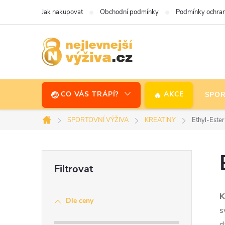
Přejít
Jak nakupovat
Obchodní podmínky
Podmínky ochran
na
obsah
CO VÁS TRÁPÍ?
AKCE
SPOR
SPORTOVNÍ VÝŽIVA
KREATINY
Ethyl-Ester
Domů
P
o
K
Dle ceny
s
s
d