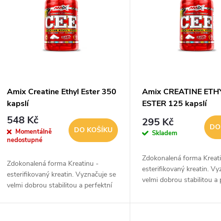
n
p
p
s
r
p
Amix Creatine Ethyl Ester 350
Amix CREATINE ETH
o
kapslí
ESTER 125 kapslí
r
548 Kč
295 Kč
d
DO
DO KOŠÍKU
Momentálně
Skladem
o
nedostupné
u
Zdokonalená forma Kreati
d
Zdokonalená forma Kreatinu -
esterifikovaný kreatin. Vy
esterifikovaný kreatin. Vyznačuje se
k
velmi dobrou stabilitou a 
velmi dobrou stabilitou a perfektní
u
využitelností.
využitelností.
t
k