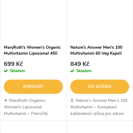
MaryRuth's Women's Organic
Nature's Answer Men's 100
Multivitamin Liposomal 450
Multivitamin 60 Veg Kapslí
ml
699 Kč
849 Kč
Skladem
Skladem
ZOBRAZIT
DO KOŠÍKU
👩 MaryRuth Organics
💪 Nature’s Answer Men’s 100
Women's Liposomal
Multivitamin – Komplexní
Multivitamin – Pokročilý
každodenní výživa pro zdraví,
liposomální multivitamín pro
vitalitu a imunitu mužůNature’s
ženyMaryRuth Organics
Answer Men’s 100 Multivitamin