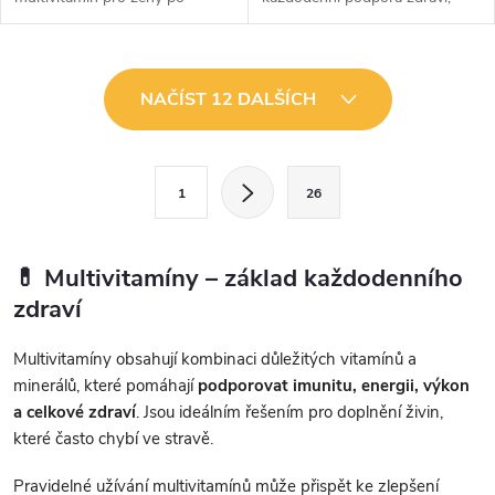
padesátceCodeage Women’s
vitality a imunity ženNature's
Multivitamin 50+ je prémiový
Answer Women's 100
doplněk stravy navržený
Multivitamin je prémiový
O
speciálně pro ženy ve...
multivitamín...
NAČÍST 12 DALŠÍCH
v
l
S
1
26
t
á
r
d
á
💊 Multivitamíny – základ každodenního
a
n
zdraví
k
c
Multivitamíny obsahují kombinaci důležitých vitamínů a
o
minerálů, které pomáhají
podporovat imunitu, energii, výkon
í
v
a celkové zdraví
. Jsou ideálním řešením pro doplnění živin,
á
p
které často chybí ve stravě.
n
r
í
Pravidelné užívání multivitamínů může přispět ke zlepšení