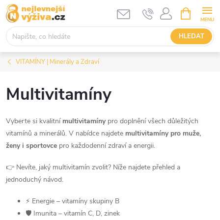
Přejít
NÁKUPNÍ
KOŠÍK
na
obsah
HLEDAT
VITAMÍNY | Minerály a Zdraví
Multivitamíny
Vyberte si kvalitní
multivitamíny
pro doplnění všech důležitých
vitamínů a minerálů. V nabídce najdete
multivitamíny pro muže,
ženy i sportovce
pro každodenní zdraví a energii.
👉 Nevíte, jaký multivitamín zvolit? Níže najdete přehled a
jednoduchý návod.
⚡ Energie – vitamíny skupiny B
🛡️ Imunita – vitamín C, D, zinek