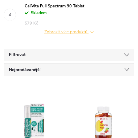
CaliVita Full Spectrum 90 Tablet
Skladem
579 Kč
Zobrazit více produktů
Filtrovat
Ř
Nejprodávanější
a
Nejlevnější
V
Nejdražší
z
ý
Abecedně
e
p
n