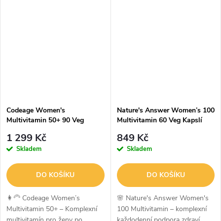
je prémiový fermentovaný
Multivitamin 50+ je prémiový
multivitamín nové generace,
doplněk stravy navržený
který kombinuje...
speciálně pro muže ve...
Codeage Women's
Nature's Answer Women’s 100
Multivitamin 50+ 90 Veg
Multivitamin 60 Veg Kapslí
Kapslí
1 299 Kč
849 Kč
Skladem
Skladem
DO KOŠÍKU
DO KOŠÍKU
👩‍🦳 Codeage Women’s
🌸 Nature's Answer Women's
Multivitamin 50+ – Komplexní
100 Multivitamin – komplexní
multivitamín pro ženy po
každodenní podpora zdraví,