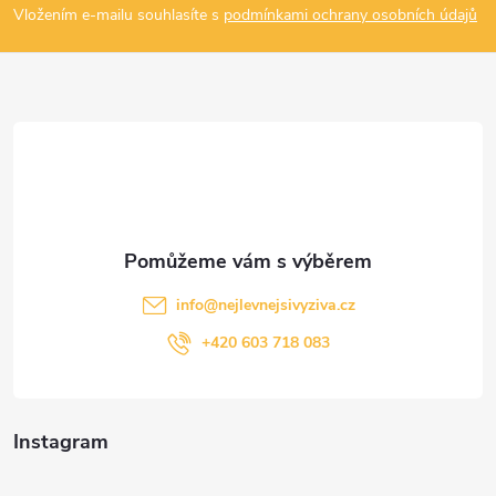
p
Vložením e-mailu souhlasíte s
podmínkami ochrany osobních údajů
a
t
í
info
@
nejlevnejsivyziva.cz
+420 603 718 083
Instagram