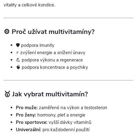
vitality a celkové kondice.
v
k
⚙️ Proč užívat multivitamíny?
y
v
🛡️ podpora imunity
⚡ zvýšení energie a snížení únavy
ý
💪 podpora výkonu a regenerace
🧠 podpora koncentrace a psychiky
p
i
s
🥇 Jak vybrat multivitamín?
u
Pro muže:
zaměřené na výkon a testosteron
Pro ženy:
hormony, pleť a energie
Pro sportovce:
vyšší dávky vitamínů
Univerzální:
pro každodenní použití