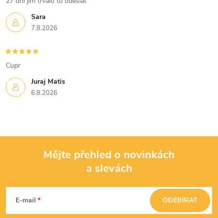
27 dni jim trvalo to odeslat
Sara
7.8.2026
Cupr
Juraj Matis
6.8.2026
Mějte přehled o novinkách
a slevách
Z
á
E-mail
ODEBÍRAT