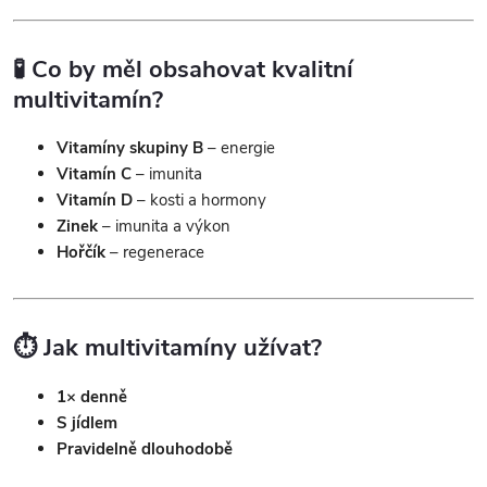
🧪 Co by měl obsahovat kvalitní
multivitamín?
Vitamíny skupiny B
– energie
Vitamín C
– imunita
Vitamín D
– kosti a hormony
Zinek
– imunita a výkon
Hořčík
– regenerace
⏱️ Jak multivitamíny užívat?
1× denně
S jídlem
Pravidelně dlouhodobě