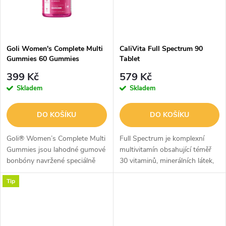
ů
Goli Women's Complete Multi
CaliVita Full Spectrum 90
Gummies 60 Gummies
Tablet
399 Kč
579 Kč
Skladem
Skladem
DO KOŠÍKU
DO KOŠÍKU
Goli® Women’s Complete Multi
Full Spectrum je komplexní
Gummies jsou lahodné gumové
multivitamín obsahující téměř
bonbóny navržené speciálně
30 vitaminů, minerálních látek,
pro ženy, které chtějí každý den
stopových prvků a antioxidantů
Tip
doplnit důležité vitamíny a
v jediné tabletě. Díky kombinaci
minerální látky v praktické a...
organicky vázaných...