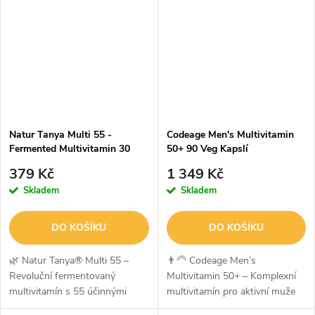
Women's Liposomal
je komplexní multivitamin...
Multivitamin je prémiový tekutý
multivitamín...
Natur Tanya Multi 55 -
Codeage Men's Multivitamin
Fermented Multivitamin 30
50+ 90 Veg Kapslí
Tablet
379 Kč
1 349 Kč
Skladem
Skladem
DO KOŠÍKU
DO KOŠÍKU
🌿 Natur Tanya® Multi 55 –
👨‍🦳 Codeage Men’s
Revoluční fermentovaný
Multivitamin 50+ – Komplexní
multivitamín s 55 účinnými
multivitamín pro aktivní muže
látkamiNatur Tanya® Multi 55
po padesátceCodeage Men’s