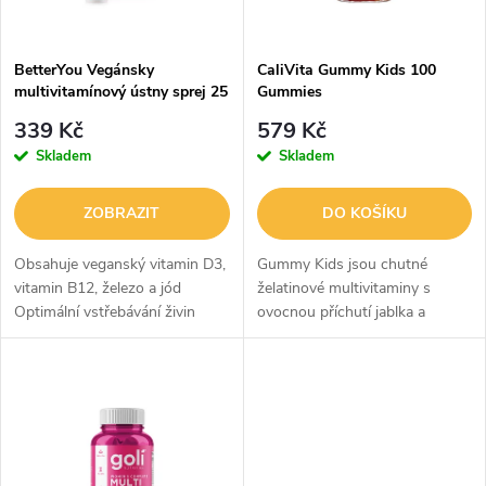
i
í
s
p
BetterYou Vegánsky
CaliVita Gummy Kids 100
multivitamínový ústny sprej 25
Gummies
p
ml
r
339 Kč
579 Kč
r
Skladem
Skladem
o
o
ZOBRAZIT
DO KOŠÍKU
d
d
Obsahuje veganský vitamin D3,
Gummy Kids jsou chutné
u
vitamin B12, železo a jód
želatinové multivitaminy s
Optimální vstřebávání živin
ovocnou příchutí jablka a
u
nedostatečně zastoupených ve
jahody, vyvinuté speciálně pro
k
veganské a vegetariánské
děti. Obsahují kombinaci
k
stravě Pohodlná alternativa k
důležitých vitaminů A, B, C, D, E
t
tabletám...
a K...
t
ů