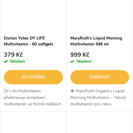
Dorian Yates DY LIFE
MaryRuth's Liquid Morning
Multivitamin - 60 softgels
Multivitamin 946 ml
379 Kč
999 Kč
Skladem
Skladem
DO KOŠÍKU
ZOBRAZIT
DY Life Multivitamin
🍓 MaryRuth Organics Liquid
představuje komplexní
Morning Multivitamin – Tekutý
multivitamín ve formě měkkých
multivitamín pro celou
kapslí, který obsahuje kompletní
rodinuMaryRuth Organics
spektrum nejdůležitějších
Liquid Morning Multivitamin je
vitamínů, minerálů a stopových
lahodný tekutý multivitamín
prvků pro...
určený pro...