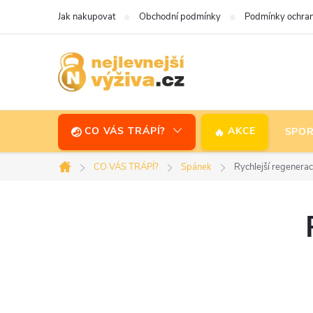
Přejít
Jak nakupovat
Obchodní podmínky
Podmínky ochran
na
obsah
CO VÁS TRÁPÍ?
AKCE
SPOR
CO VÁS TRÁPÍ?
Spánek
Rychlejší regenera
Domů
P
o
s