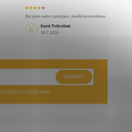
Byl jsem velmi spokojen, skvělá komunikace.
Karel Pulkrábek
29.7.2026
ODEBÍRAT
mi ochrany osobních údajů