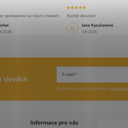
er spokojenost ve všech směrech
Rychlé doručení
ichal
Jana Kysučanová
8.2026
3.8.2026
E-mail
a slevách
Vložením e-mailu souhlasíte s
podmínka
Informace pro vás