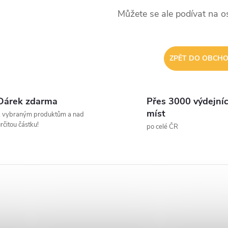
Můžete se ale podívat na os
ZPĚT DO OBCH
Dárek zdarma
Přes 3000 výdejní
míst
k vybraným produktům a nad
rčitou částku!
po celé ČR