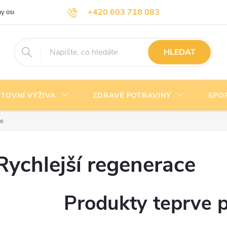
+420 603 718 083
y osobních údajů
Doprava a platba
Kontakty
info@nejlevnejsivyziva.cz
HLEDAT
TOVNÍ VÝŽIVA
ZDRAVÉ POTRAVINY
SPO
ce
Rychlejší regenerace
Produkty teprve 