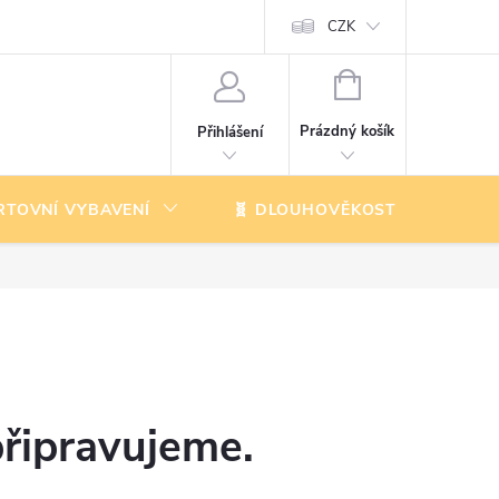
CZK
NÁKUPNÍ
KOŠÍK
Prázdný košík
Přihlášení
RTOVNÍ VYBAVENÍ
🧬 DLOUHOVĚKOST
K
připravujeme.