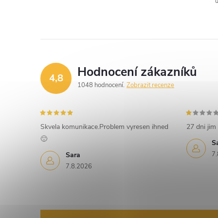
u
í
Hodnocení zákazníků
4,8
1048 hodnocení
Zobrazit recenze
r
Skvela komunikace.Problem vyresen ihned
27 dni jim 
🙂
S
7.
Sara
7.8.2026