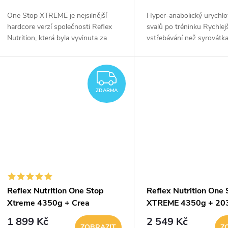
o
u
One Stop XTREME je nejsilnější
Hyper-anabolický urychlo
d
hardcore verzí společnosti Reflex
svalů po tréninku Rychlej
k
Nutrition, která byla vyvinuta za
vstřebávání než syrovátka
u
posledních 15 let! Koncepce celého
syntézu bílkovin Výrazně
t
produktu je určena pro všechny
hladinu inzulínu Pomáhá
k
sportovce,...
maximalizovat příjem...
ZDARMA
ů
ZDARMA
t
ů
Reflex Nutrition One Stop
Reflex Nutrition One 
Xtreme 4350g + Crea
XTREME 4350g + 20
Monohydrate 400g
1 899 Kč
2 549 Kč
ZOBRAZIT
Z