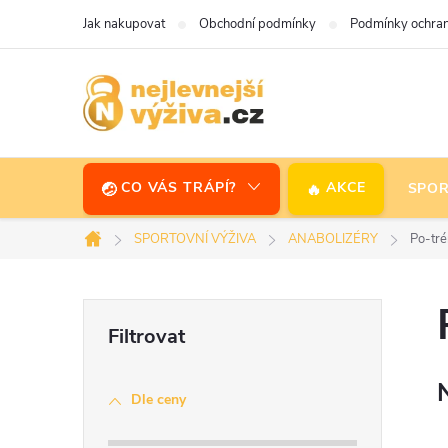
Přejít
Jak nakupovat
Obchodní podmínky
Podmínky ochran
na
obsah
CO VÁS TRÁPÍ?
AKCE
SPOR
SPORTOVNÍ VÝŽIVA
ANABOLIZÉRY
Po-tré
Domů
P
o
Dle ceny
s