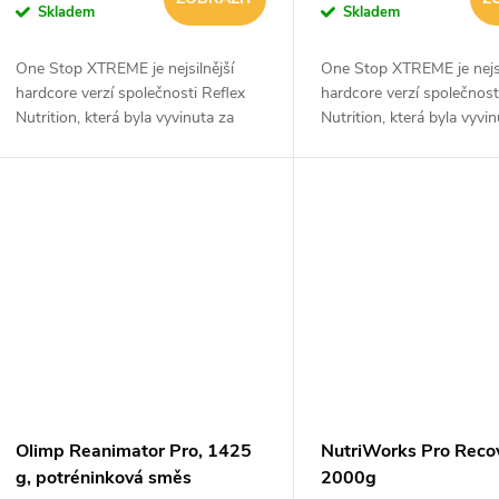
Skladem
Skladem
One Stop XTREME je nejsilnější
One Stop XTREME je nejsi
hardcore verzí společnosti Reflex
hardcore verzí společnost
Nutrition, která byla vyvinuta za
Nutrition, která byla vyvi
posledních 15 let! Koncepce celého
posledních 15 let! Konce
produktu je určena pro všechny
produktu je určena pro v
sportovce,...
sportovce,...
Olimp Reanimator Pro, 1425
NutriWorks Pro Reco
g, potréninková směs
2000g