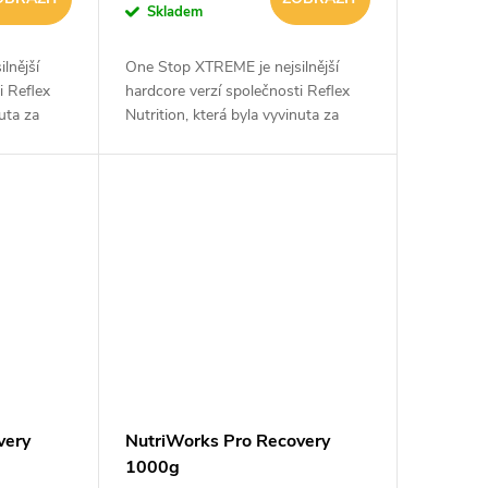
Skladem
lnější
One Stop XTREME je nejsilnější
i Reflex
hardcore verzí společnosti Reflex
nuta za
Nutrition, která byla vyvinuta za
pce celého
posledních 15 let! Koncepce celého
šechny
produktu je určena pro všechny
sportovce,...
very
NutriWorks Pro Recovery
1000g