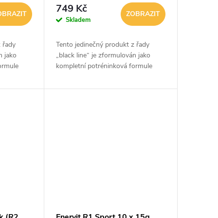
749 Kč
OBRAZIT
ZOBRAZIT
Skladem
z řady
Tento jedinečný produkt z řady
n jako
„black line“ je zformulován jako
ormule
kompletní potréninková formule
„all-in-one“ a je dávkován
í tréninku
bezprostředně po ukončení tréninku
pro maximální...
nk (R2
Enervit R1 Sport 10 x 15g