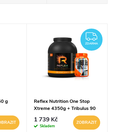
ZDARM
ZDARMA
60 g
Reflex Nutrition One Stop
Xtreme 4350g + Tribulus 90
% 100 tablet
1 739 Kč
OBRAZIT
ZOBRAZIT
Skladem