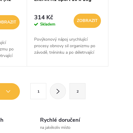
314 Kč
ZOBRAZIT
OBRAZIT
Skladem
Povýkonový nápoj urychlující
jící
procesy obnovy sil organizmu po
izmu po
závodě, tréninku a po déletrvající
trvající
fyzické aktivitě. Obsahuje komplex
minerálů, vitamínů, BCAA +
plex
aminokyselinu...
S
3
1
2
t
r
á
ch
Rychlé doručení
n
na jakékoliv místo