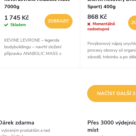
7000g
Sport) 400g
868 Kč
1 745 Kč
ZOBRAZIT
Z
Momentálně
Skladem
nedostupné
KEVINE LEVRONE – legenda
Povýkonový nápoj urychlu
bodybuildingu – navrhl složení
procesy obnovy sil organ
přípravku ANABOLIC MASS v
závodě, tréninku a po déle
řadě BLACK LINE na základě
fyzické aktivitě. Obsahuje
mnohaletých zkušenostízáklad tvoří
maltodextrin, BCAA, kom
40 % bílkovin – proteinová složka...
vitamínů + L-glutamin.
O
NAČÍST DALŠÍ 
v
Dárek zdarma
Přes 3000 výdejní
á
míst
k vybraným produktům a nad