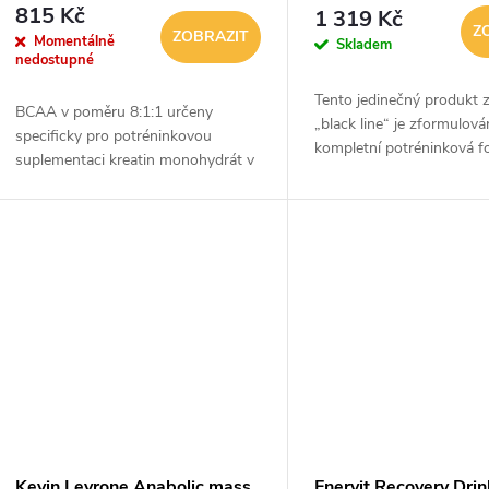
815 Kč
1 319 Kč
Z
ZOBRAZIT
Momentálně
Skladem
nedostupné
Tento jedinečný produkt 
BCAA v poměru 8:1:1 určeny
„black line“ je zformulová
specificky pro potréninkovou
kompletní potréninková f
suplementaci kreatin monohydrát v
„all-in-one“ a je dávkován
dávce 66 g sacharidů a 30 g
bezprostředně po ukončen
bílkovin
pro maximální...
Kevin Levrone Anabolic mass
Enervit Recovery Dri