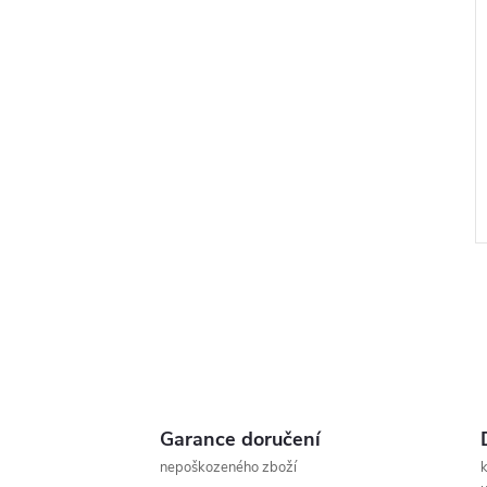
l
Garance doručení
nepoškozeného zboží