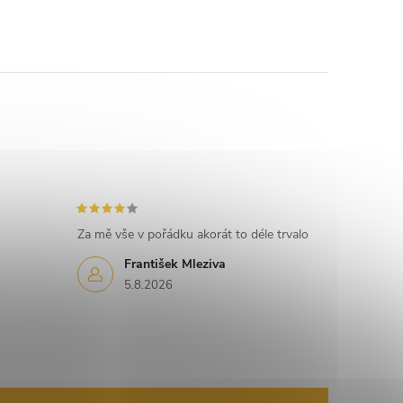
k
o
v
á
n
í
Za mě vše v pořádku akorát to déle trvalo
František Mleziva
5.8.2026