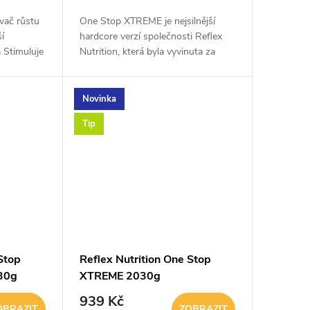
vač růstu
One Stop XTREME je nejsilnější
ší
hardcore verzí společnosti Reflex
 Stimuluje
Nutrition, která byla vyvinuta za
 zvyšuje
posledních 15 let! Koncepce celého
produktu je určena pro všechny
sportovce,...
Novinka
Tip
Stop
Reflex Nutrition One Stop
30g
XTREME 2030g
939 Kč
OBRAZIT
ZOBRAZIT