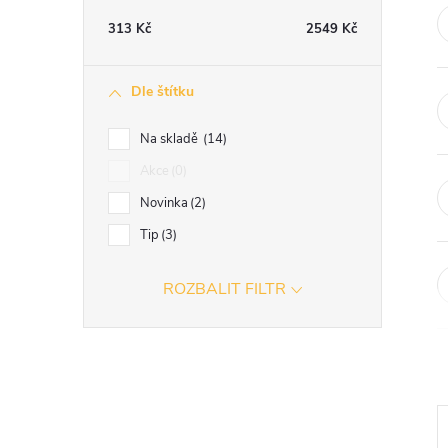
t
313
Kč
2549
Kč
r
Dle štítku
a
Na skladě
14
n
Akce
0
Novinka
2
n
Tip
3
í
ROZBALIT FILTR
p
a
n