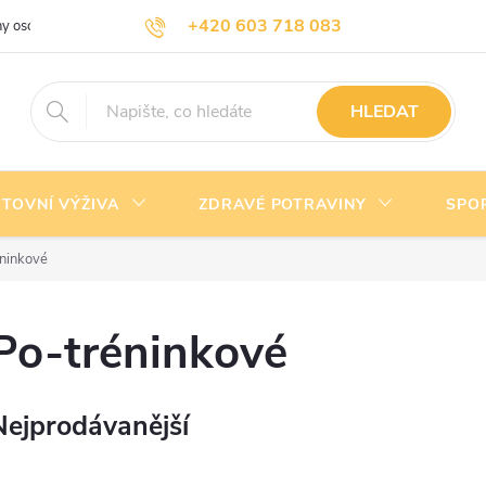
+420 603 718 083
y osobních údajů
Doprava a platba
Kontakty
info@nejlevnejsivyziva.cz
HLEDAT
TOVNÍ VÝŽIVA
ZDRAVÉ POTRAVINY
SPO
ninkové
Po-tréninkové
Nejprodávanější