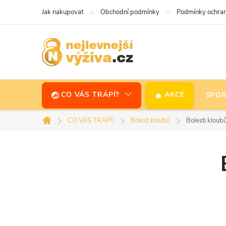
Přejít
Jak nakupovat
Obchodní podmínky
Podmínky ochran
na
obsah
CO VÁS TRÁPÍ?
AKCE
SPOR
CO VÁS TRÁPÍ?
Bolest kloubů
Bolesti kloubů
Domů
P
o
s