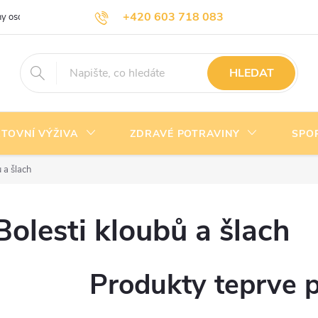
+420 603 718 083
y osobních údajů
Doprava a platba
Kontakty
info@nejlevnejsivyziva.cz
HLEDAT
TOVNÍ VÝŽIVA
ZDRAVÉ POTRAVINY
SPO
 a šlach
Bolesti kloubů a šlach
Produkty teprve 