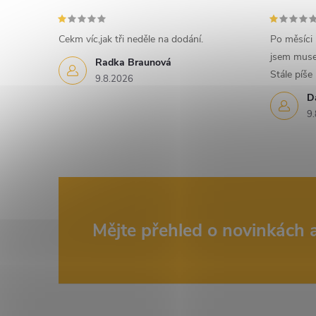
e
Cekm víc,jak tři neděle na dodání.
Po měsíci
l
jsem muse
Radka Braunová
Stále píše
9.8.2026
D
9.
Z
Mějte přehled o novinkách
á
p