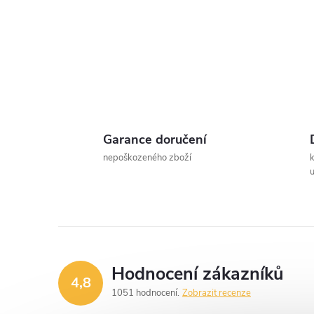
t
r
a
n
Garance doručení
n
nepoškozeného zboží
u
í
p
a
Hodnocení zákazníků
4,8
n
1051 hodnocení
Zobrazit recenze