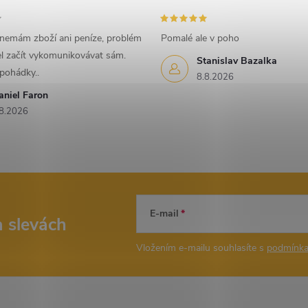
 nemám zboží ani peníze, problém
Pomalé ale v poho
l začít vykomunikovávat sám.
Stanislav Bazalka
 pohádky..
8.8.2026
aniel Faron
8.2026
E-mail
a slevách
Vložením e-mailu souhlasíte s
podmínka