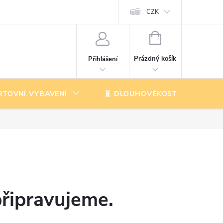
CZK
NÁKUPNÍ
KOŠÍK
Prázdný košík
Přihlášení
RTOVNÍ VYBAVENÍ
🧬 DLOUHOVĚKOST
K
připravujeme.