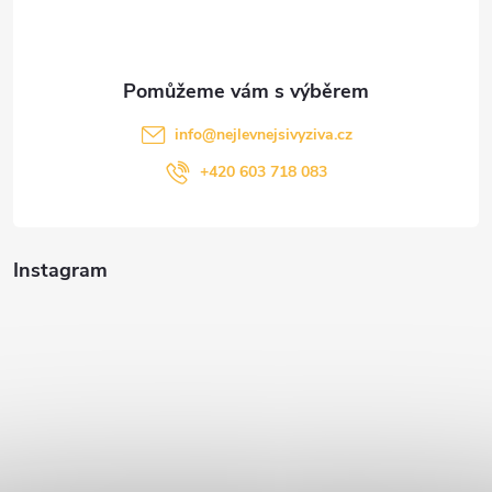
í
info
@
nejlevnejsivyziva.cz
+420 603 718 083
Instagram