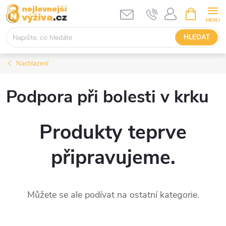
Přejít
NÁKUPNÍ
KOŠÍK
na
obsah
HLEDAT
Nachlazení
Podpora při bolesti v krku
Produkty teprve
připravujeme.
Můžete se ale podívat na ostatní kategorie.