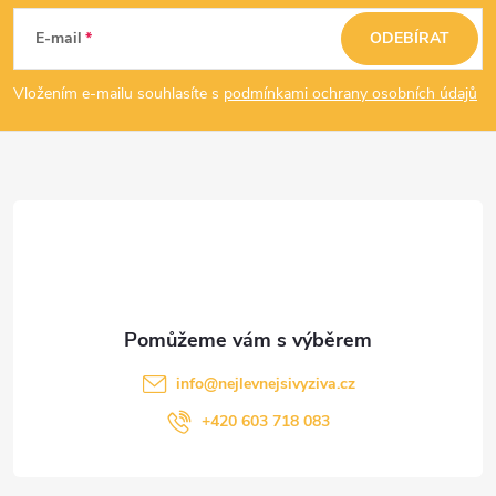
á
E-mail
ODEBÍRAT
p
Vložením e-mailu souhlasíte s
podmínkami ochrany osobních údajů
a
t
í
info
@
nejlevnejsivyziva.cz
+420 603 718 083