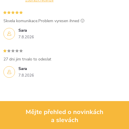
n
Zobrazit recenze
r
í
v
Skvela komunikace.Problem vyresen ihned 🙂
k
Sara
7.8.2026
y
v
27 dni jim trvalo to odeslat
ý
Sara
p
7.8.2026
i
s
u
Mějte přehled o novinkách
a slevách
Z