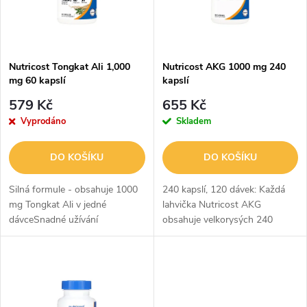
n
i
í
s
p
Nutricost Tongkat Ali 1,000
Nutricost AKG 1000 mg 240
mg 60 kapslí
kapslí
p
r
579 Kč
655 Kč
r
Vyprodáno
Skladem
o
o
DO KOŠÍKU
DO KOŠÍKU
d
d
Silná formule - obsahuje 1000
240 kapslí, 120 dávek: Každá
u
mg Tongkat Ali v jedné
lahvička Nutricost AKG
dávceSnadné užívání
obsahuje velkorysých 240
u
kapslíextrakt z tongkat ali v
kapslí, což vám poskytuje
k
poměru 200:1, Tribulus
pozoruhodných 120 dávek v
k
terrestris 20 mg a bioperin pro
každém balení. 1 000 mg AKG
t
lepší vstřebávání60...
v jedné dávce: Každá...
t