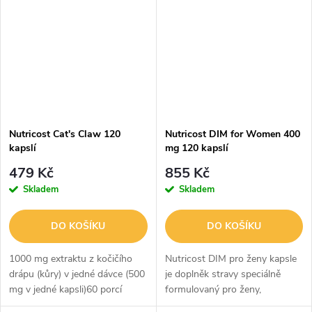
také jako list Artemisia annua,
testovaný třetí
v...
stranouVyrobeno v...
Nutricost Cat's Claw 120
Nutricost DIM for Women 400
kapslí
mg 120 kapslí
479 Kč
855 Kč
Skladem
Skladem
DO KOŠÍKU
DO KOŠÍKU
1000 mg extraktu z kočičího
Nutricost DIM pro ženy kapsle
drápu (kůry) v jedné dávce (500
je doplněk stravy speciálně
mg v jedné kapsli)60 porcí
formulovaný pro ženy,
bylinného doplňku stravy s
obsahující 400 mg