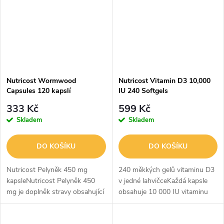
Nutricost Wormwood
Nutricost Vitamin D3 10,000
Capsules 120 kapslí
IU 240 Softgels
333 Kč
599 Kč
Skladem
Skladem
DO KOŠÍKU
DO KOŠÍKU
Nutricost Pelyněk 450 mg
240 měkkých gelů vitaminu D3
kapsleNutricost Pelyněk 450
v jedné lahvičceKaždá kapsle
mg je doplněk stravy obsahující
obsahuje 10 000 IU vitaminu
extrakt z pelyňku, s 450 mg
D3Vysoce kvalitní vitamin
pelyňku sladkého, známého
D3Nemodifikovaný, bezlepkový,