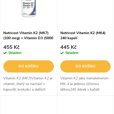
ů
ů
Nutricost Vitamin K2 (MK7)
Nutricost Vitamin K2 (MK4)
(100 mcg) + Vitamin D3 (5000
240 kapslí
IU) 120 Softgels
455 Kč
445 Kč
Skladem
Skladem
DO KOŠÍKU
DO KOŠÍKU
Vitamin K2 (MK7)Vitamin K2 je
Vitamin K2 jako menatetrenon
vitamin, který se nachází v
MK-4 je jedinou účinnou
kapustě, brokolici a dalších
látkou240 dávek v každé
zelených rostlinách. Vitamin K
lahvičceBez GMO a
se podílí na zdravé srážlivosti
lepku100mcg vitaminu K2 v
krve. Nutricost obsahuje...
každé dávce - 1 dávka: pouze 1
kapsleVyrobeno v souladu...