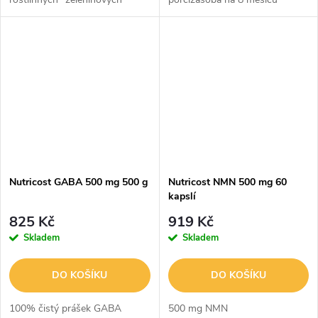
kapslízásoba na 8 měsíců
(pokud se užívá podle
(pokud se užívá podle
doporučení)Vhodné pro
doporučení)Vegetariánské,
vegetariány, geneticky
geneticky nemodifikované,...
nemodifikované, bez
lepkuVyrobeno v...
Nutricost GABA 500 mg 500 g
Nutricost NMN 500 mg 60
kapslí
825 Kč
919 Kč
Skladem
Skladem
DO KOŠÍKU
DO KOŠÍKU
100% čistý prášek GABA
500 mg NMN