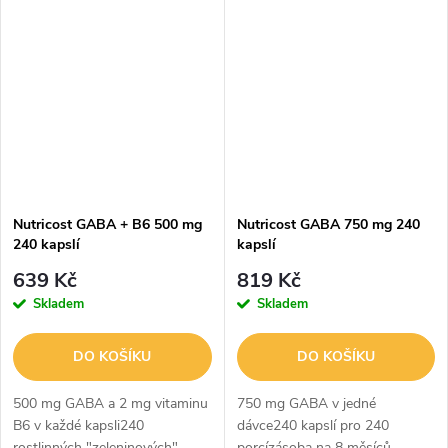
extraktem z kočičího drápu v
diindolylmethanu, neboli DIM, v
jedné lahvi2 kapsle kočičího
jedné dávce. DIM je rostlinná
drápu...
sloučenina, která...
Nutricost GABA + B6 500 mg
Nutricost GABA 750 mg 240
240 kapslí
kapslí
639 Kč
819 Kč
Skladem
Skladem
DO KOŠÍKU
DO KOŠÍKU
500 mg GABA a 2 mg vitaminu
750 mg GABA v jedné
B6 v každé kapsli240
dávce240 kapslí pro 240
rostlinných "zeleninových"
porcízásoba na 8 měsíců